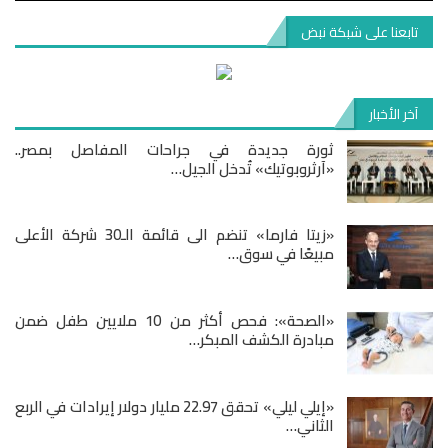
تابعنا على شبكة نبض
آخر الأخبار
ثورة جديدة في جراحات المفاصل بمصر..
«آرثروبوتيك» تُدخل الجيل…
«زيتا فارما» تنضم الى قائمة الـ30 شركة الأعلى
مبيعًا في سوق…
«الصحة»: فحص أكثر من 10 ملايين طفل ضمن
مبادرة الكشف المبكر…
«إيلي ليلي» تحقق 22.97 مليار دولار إيرادات في الربع
الثاني…