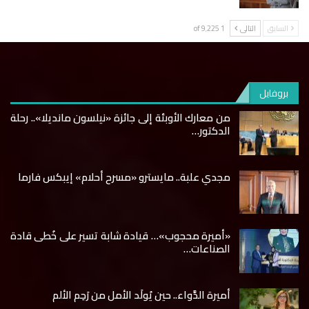
السابق
التالى
1 of 9٬225
بروفايل
من معارك الأوبئة إلى جائزة «نيلسون مانديلا».. رحلة
الدكتور…
مجدي علبة.. مايسترو «مسرح أحلام» إيبكس فارما
«أميرة محجوب»… قيادة شابة تسير على خُطى قادة
الصناعات…
أميرة الدَّواء.. حين يُولَد الأمل من رَحِم الألم