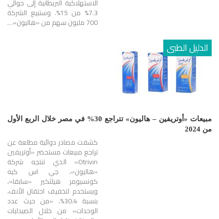
الاستهلاكية البريطانية إلى حوالي
7.3% من 15%. وستبيع الشركة
700 مليون سهم من «هاليون»…
الدليل الطبى
مبيعات «أوتريفين – هاليون» تتراجع 30% في مصر خلال الربع الأول
من 2024
كشفت مصادر دوائية مطلعة عن
تراجع مبيعات مستحضر «أوتريفين
Otrivin» الذي تنتجه شركة
«هاليون»، جي اس كيه
كونسيومر هيلثكير «سابقا»،
ويستخدم لتخفيف احتقان الأنف،
بنسبة 30.4%، «من حيث عدد
الوحدات» من خلال الصيدليات