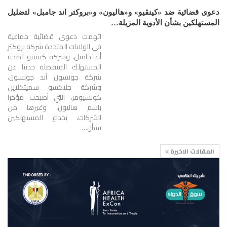
دعوى قضائية ضد «كينڤيو» و«هاليون» و«بروكتر اند جامبل» لتضليل
المستهلكين بشأن الأدوية المزيلة…
اتهمت دعوى قضائية جماعية
في الولايات المتحدة شركة بروكتر
أند جامبل، وشركة كينڤيو لصحة
المستهلك المنفصلة حديثا عن
شركة جونسون آند جونسون،
وشركة جلاكسو سميثكلاين
كونسيومر، التي أصبحت مؤخرا
باسم هاليون، وغيرها من
الشركات، بخداع المستهلكين
بشأن…
المقالات الاخيرة