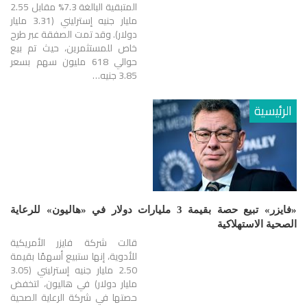
المتبقية البالغة 7.3% مقابل 2.55
مليار جنيه إسترليني (3.31 مليار
دولار). وقد تمت الصفقة عبر طرح
خاص للمستثمرين، حيث تم بيع
حوالي 618 مليون سهم بسعر
3.85 جنيه…
الرئيسية
«فايزر» تبيع حصة بقيمة 3 مليارات دولار في «هاليون» للرعاية
الصحية الاستهلاكية
قالت شركة فايزر الأمريكية
للأدوية، إنها ستبيع أسهمًا بقيمة
2.50 مليار جنيه إسترليني (3.05
مليار دولار) في هاليون، لتخفض
حصتها في شركة الرعاية الصحية