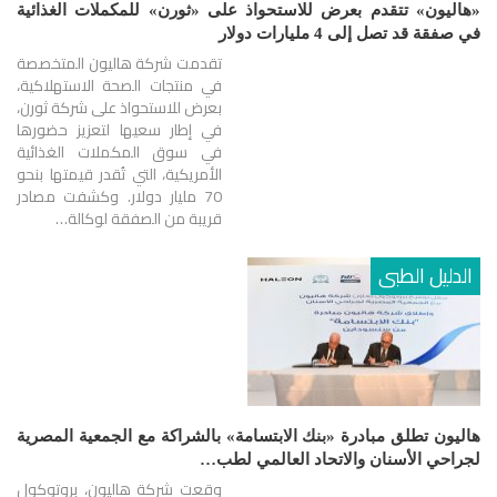
«هاليون» تتقدم بعرض للاستحواذ على «ثورن» للمكملات الغذائية
في صفقة قد تصل إلى 4 مليارات دولار
تقدمت شركة هاليون المتخصصة
في منتجات الصحة الاستهلاكية،
بعرض للاستحواذ على شركة ثورن،
في إطار سعيها لتعزيز حضورها
في سوق المكملات الغذائية
الأمريكية، التي تُقدر قيمتها بنحو
70 مليار دولار. وكشفت مصادر
قريبة من الصفقة لوكالة…
الدليل الطبى
هاليون تطلق مبادرة «بنك الابتسامة» بالشراكة مع الجمعية المصرية
لجراحي الأسنان والاتحاد العالمي لطب…
وقعت شركة هاليون، بروتوكول