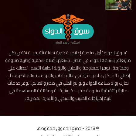
"سوق الدواء" أول منصـة إعلاميـة خبرية تحليلة تثقيفيــة تختص بكل
مايتعلق بصناعة الدواء في مصر .. تصنعها أقلام صحفية وطبية متنوعة
ومحترفة.. توفر المعلومة والتحليل والرؤية الطبية الأهم.. تجعلك على
إطلاع دائم بكل ماهو جديد في عالم الطب والدواء .. تسلط الضوء على
تجارب رواد صناعة الدواء ونوابغ الطب في مصر والعالم.. توفر خدمات
مالية وتثقيفية متنوعة مفيــدة وشيقــة ومختلفة للمساهمة في
تلبية إحتياجات الطبيب والصيدلي والأسرة المصرية .
© 2018 - جميع الحقوق محفوظة.