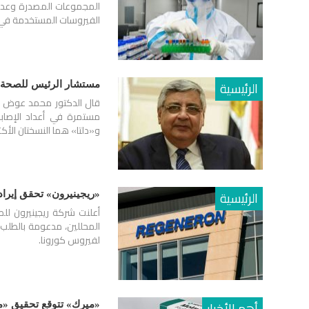
المجموعات المصدرة وعدد ا
الفيروسات المستخدمة في ع
الرئيسية
مستشار الرئيس للصحة: أد
قال الدكتور محمد عوض تا
مستمرة في أعداد الإصابة
و«دلتا» هما النسختان الأكثر
الرئيسية
«ريجينيرون» تحقق إيرادات 4.95 مليار دولار في الربع الأخي
لفيروس كورونا.
أهم الأخبار
«ميرك» تتوقع تحقيق «مولنوبيرافير»