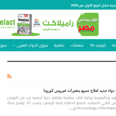
نة
كوفيد-19
صفقات
عالمية
سوق الدواء العربى
صور 
 دواء جديد لعلاج جميع متغيرات فيروس كورونا
رد وكاليفورنيا وكلية الطب بجامعة هارفارد جزيئا أساسه جزء من البروتين
الشائك الذي يرتبط بالفيروس التاجي المستجد فيمنع اندماجه بخلية الإنسان، بحسب RT. وتشير مجلة
Proceedings of the N، إلى…