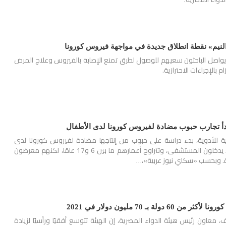
لنيم» نقطة انطلاق جديدة في مواجهة فيروس كورونا
، يواصل الباحثون سعيهم للوصول لطرق تمنع الإصابة بالفيروس وعلاج المرض
م بالإجراءات الاحترازية.
بدأ تجارب حبوب مضادة لفيروس كورونا لدى الأطفال
كية للأدوية، بدء دراسة على حبوب من إنتاجها مضادة لفيروس كورونا لدى
الأطفال المصابين ممن لا يدخلون المستشفى، وتتراوح أعمارهم ما بين 6 و17 عامًا، لكنهم معرضون
ة. وبحسب «سكاي نيوز عربية»،…
دولة بـ 70 مليون دولار في 2021
 معاون رئيس هيئة الدواء المصرية، إن الهيئة تتوسع أفقيًا ورأسيًا لزيادة