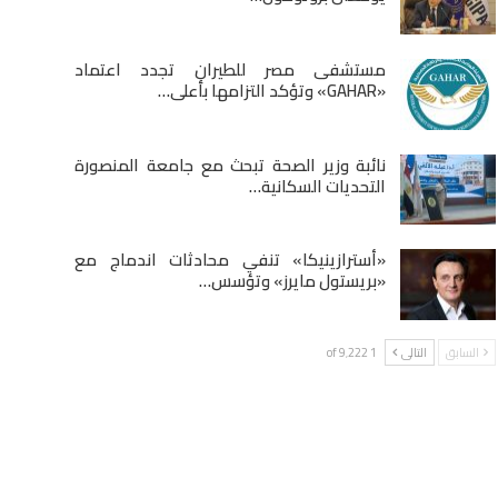
مستشفى مصر للطيران تجدد اعتماد
«GAHAR» وتؤكد التزامها بأعلى…
نائبة وزير الصحة تبحث مع جامعة المنصورة
التحديات السكانية…
«أسترازينيكا» تنفي محادثات اندماج مع
«بريستول مايرز» وتؤسس…
السابق
التالى
1 of 9٬222