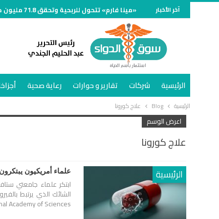
آخر الأخبار
«مينا فارم» تتحول للربحية وتحقق 71.8 مليون جنيه خلال الربع الأول من 2026
الرئيسية
شركات
تقارير و حوارات
رعاية صحية
أجزاخا
الرئيسية
Blog
علاج كورونا
اعرض الوسم
علاج كورونا
الرئيسية
علماء أمريكيون يبتكرون
ابتكر علماء جامعتي ستافو
ational Academy of Sciences