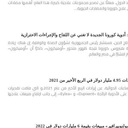
لدول، معلنًا عن تصدير مجموعات علاجية كبيرة هذا العام؛ أهمها مضادات
لاج كورونا والمضادات الحيوية…
وية كورونا الجديدة لا تغني عن اللقاح والإجراءات الاحترازية
ج الدين، مستشار رئيس الجمهورية لشؤون الصحة والوقاية، إن هناك زيادة
 بفيروس كورونا نتيجة ظهور متحور «أوميكرون»، ذاكرًا أن «أوميكرون»
 انتشارًا في مصر والعالم.
ر من 2021
أعلنت شركة ريجينيرون للصناعات الدوائية، عن إيرادات الربع الأخير من عام 2021،و التي فاقت تقديرات
المحللين، مدعومة بالطلب على الأدوية الرائجة «Dupixent» و «Eylea»، إلى جانب ارتفاع مبيعات علاجها
 مبيعات بقيمة 6 مليارات دولار في 2022