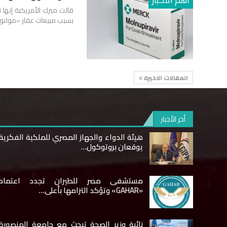
بسبب مبيعات عقار «مولنوبي
المقالات الاخيرة
أخر الأخبار
هيئة الدواء والجهاز المصري للملكية الفكرية
يوقعان بروتوكول…
مستشفى مصر للطيران تجدد اعتماد
«GAHAR» وتؤكد التزامها بأعلى…
نائبة وزير الصحة تبحث مع جامعة المنصورة