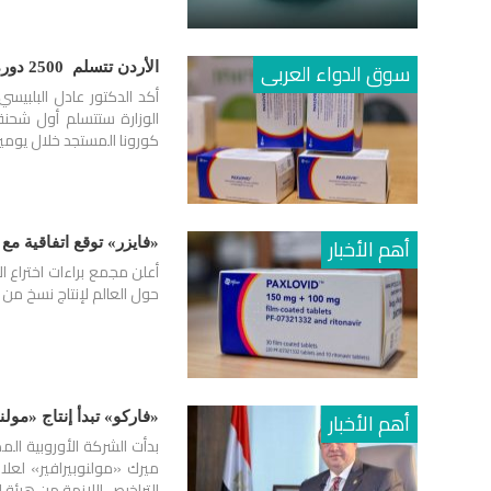
سوق الدواء العربى
الأردن تتسلم 2500 دورة علاجية من عقار «باكسلوفيد – فايزر» لعلاج كورونا خلال يومين
أكد الدكتور عادل البلبيس
الوزارة ستتسلم أول شحنة
كورونا المستجد خلال يوم
أهم الأخبار
«فايزر» توقع اتفاقية مع 35 شركة لتصنيع عقارها «باكسلوفيد» لعلاج كورونا
حول العالم لإنتاج نسخ من 
أهم الأخبار
«فاركو» تبدأ إنتاج «مولن
بدأت الشركة الأوروبية المص
ميرك «مولنوبيرافير» لعل
التراخيص اللازمة من هيئة ا