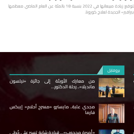
قالت ميرك الأمريكية إنها تتوقع زيادة مبيعاتها في 2022 بنسبة 18 بالمئة عن العام الماضي معظمها
رافير» الجديدة لعلاج كورونا.
بروفايل
من معارك الأوبئة إلى جائزة «نيلسون
مانديلا».. رحلة الدكتور…
مجدي علبة.. مايسترو «مسرح أحلام» إيبكس
فارما
«أميرة محجوب»… قيادة شابة تسير على خُطى