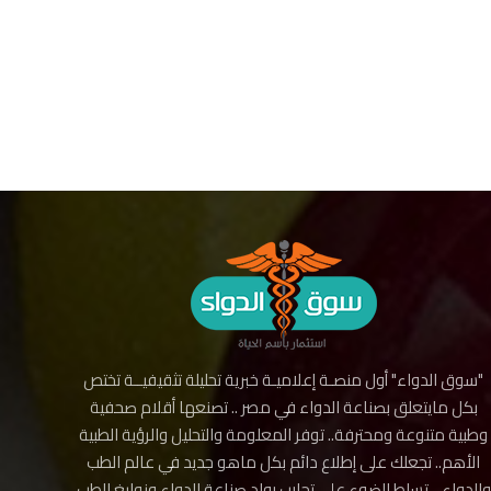
"سوق الدواء" أول منصـة إعلاميـة خبرية تحليلة تثقيفيــة تختص
بكل مايتعلق بصناعة الدواء في مصر .. تصنعها أقلام صحفية
وطبية متنوعة ومحترفة.. توفر المعلومة والتحليل والرؤية الطبية
الأهم.. تجعلك على إطلاع دائم بكل ماهو جديد في عالم الطب
والدواء .. تسلط الضوء على تجارب رواد صناعة الدواء ونوابغ الطب