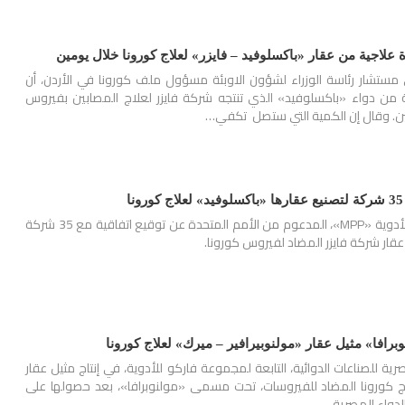
ي مستشار رئاسة الوزراء لشؤون الاوبئة مسؤول ملف كورونا في الأردن، أن
 من دواء «باكسلوفيد» الذي تنتجه شركة فايزر لعلاج المصابين بفيروس
ين. وقال إن الكمية التي ستصل تكفي…
أعلن مجمع براءات اختراع الأدوية «MPP»، المدعوم من الأمم المتحدة عن توقيع اتفاقية مع 35 شركة
عقار شركة فايزر المضاد لفيروس كورونا.
وبرافا» مثيل عقار «مولنوبيرافير – ميرك» لعلاج كورونا
رية للصناعات الدوائية، التابعة لمجموعة فاركو للأدوية، في إنتاج مثيل عقار
اج كورونا المضاد للفيروسات، تحت مسمى «مولنوبرافا»، بعد حصولها على
لدواء المصرية.