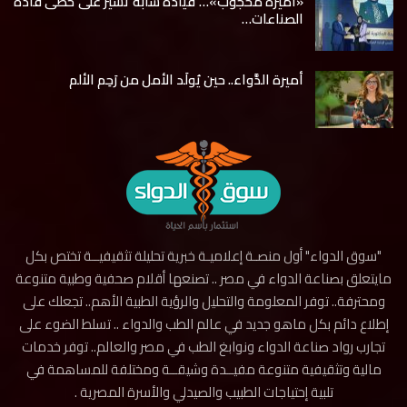
«أميرة محجوب»… قيادة شابة تسير على خُطى قادة
الصناعات…
أميرة الدَّواء.. حين يُولَد الأمل من رَحِم الألم
"سوق الدواء" أول منصـة إعلاميـة خبرية تحليلة تثقيفيــة تختص بكل
مايتعلق بصناعة الدواء في مصر .. تصنعها أقلام صحفية وطبية متنوعة
ومحترفة.. توفر المعلومة والتحليل والرؤية الطبية الأهم.. تجعلك على
إطلاع دائم بكل ماهو جديد في عالم الطب والدواء .. تسلط الضوء على
تجارب رواد صناعة الدواء ونوابغ الطب في مصر والعالم.. توفر خدمات
مالية وتثقيفية متنوعة مفيــدة وشيقــة ومختلفة للمساهمة في
تلبية إحتياجات الطبيب والصيدلي والأسرة المصرية .