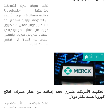
قالت شركة ميرك الأمريكية
وشريكتها «Ridgeback
Biotherapeutics»، يوم الأربعاء
إن الحكومة اليابانية ستدفع نحو
1.2 مليار دولار مقابل 1.6 مليون
دورة من عقار «مولنوبيرافير»
المضاد لفيروس كورونا. وتسعى
العديد من البلدان الى توقيع
صفقات لشراء…
أهم الأخبار
الحكومة الأمريكية تشتري دفعة إضافية من عقار «ميرك» لعلاج
كورونا بقيمة مليار دولار
قالت شركة ميرك الأمريكية يوم
الثلاثاء إن الحكومة الأمريكية