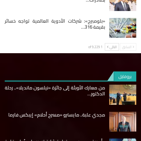
«بلومبرج»: شركات الأدوية العالمية تواجه خسائر
بقيمة 316…
السابق
التالى
1 of 9٬229
بروفايل
من معارك الأوبئة إلى جائزة «نيلسون مانديلا».. رحلة
الدكتور…
مجدي علبة.. مايسترو «مسرح أحلام» إيبكس فارما