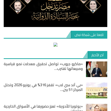
تابعنا على شبكة نبض
آخر الأخبار
«ماكرو جروب» تواصل تحقيق معدلات نمو قياسية
ومبيعاتها تقترب…
«بي آند سي لاب» تقفز 316% في يونيو 2026 وتحتل
المركز 51 بين…
«يوتوبيا للأدوية» تعزز حضورها في الأسواق الخارجية
بصادرات…