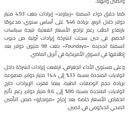
والصين والهند.
كما حقق دواء السمنة «زيباوند» إيرادات بلغت 4.93 مليار
دولار خلال الربع، بزيادة 46% على أساس سنوي، مدعومًا
بارتفاع الطلب رغم تراجع الأسعار الفعلية نتيجة سياسات
الخصم، في حين سجلت الشركة إيرادات أولية من حبوب
السمنة الجديدة «Foundayo» بلغت 98 مليون دولار بعد
إطلاقها في السوق الأمريكية في أبريل الماضي.
وعلى مستوى الأداء الجغرافي، ارتفعت إيرادات الشركة داخل
الولايات المتحدة بنسبة 33% إلى 14.4 مليار دولار، مدفوعة
بزيادة حجم الوصفات الطبية، بينما قفزت الإيرادات خارج
الولايات المتحدة بنسبة 80% إلى 8.6 مليار دولار، رغم تأثير
انخفاض الأسعار خاصة بعد إدراج «مونجارو» ضمن التأمين
الصحي الحكومي في الصين.