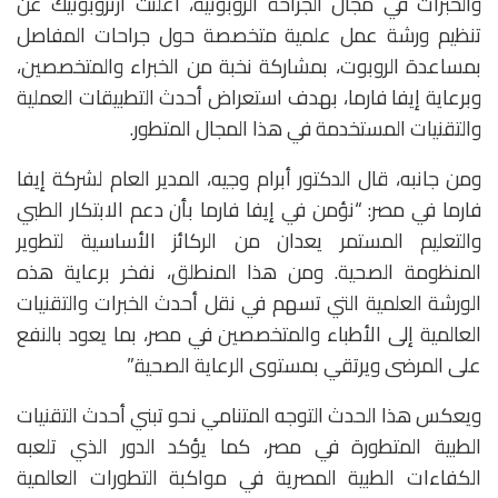
والخبرات في مجال الجراحة الروبوتية، أعلنت آرثروبوتيك عن
تنظيم ورشة عمل علمية متخصصة حول جراحات المفاصل
بمساعدة الروبوت، بمشاركة نخبة من الخبراء والمتخصصين،
وبرعاية إيفا فارما، بهدف استعراض أحدث التطبيقات العملية
والتقنيات المستخدمة في هذا المجال المتطور.
ومن جانبه، قال الدكتور أبرام وجيه، المدير العام لشركة إيفا
فارما في مصر: “نؤمن في إيفا فارما بأن دعم الابتكار الطبي
والتعليم المستمر يعدان من الركائز الأساسية لتطوير
المنظومة الصحية. ومن هذا المنطلق، نفخر برعاية هذه
الورشة العلمية التي تسهم في نقل أحدث الخبرات والتقنيات
العالمية إلى الأطباء والمتخصصين في مصر، بما يعود بالنفع
على المرضى ويرتقي بمستوى الرعاية الصحية.”
ويعكس هذا الحدث التوجه المتنامي نحو تبني أحدث التقنيات
الطبية المتطورة في مصر، كما يؤكد الدور الذي تلعبه
الكفاءات الطبية المصرية في مواكبة التطورات العالمية