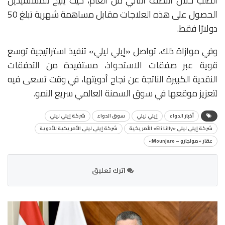
الطلب خلال النصف الثاني من العام، حيث يتيح للمستفيدين
الحصول على هذه العلاجات مقابل مساهمة شهرية تبلغ 50
دولارًا فقط.
وفي موازاة ذلك، تواصل «إيلي ليلي» تنفيذ استراتيجية توسع
قوية عبر صفقات الاستحواذ، مستفيدة من التدفقات
النقدية الكبيرة الناتجة عن نجاح أدويتها، في وقت تسعى فيه
لتعزيز موقعها في سوق السمنة العالمي سريع النمو.
أخبار الدواء
إيلي ليلي
سوق الدواء
شركة إيلي ليلي
شركة إيلي ليلي «Eli Lilly» الأمريكية
شركة إيلي ليلي الأمريكية للأدوية
عقار «مونجارو – Mounjaro»
اترك تعليق