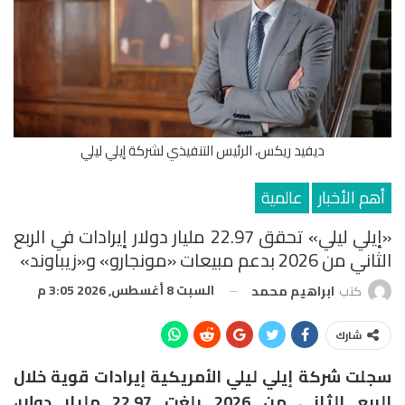
ديفيد ريكس، الرئيس التنفيذي لشركة إيلي ليلي
أهم الأخبار
عالمية
«إيلي ليلي» تحقق 22.97 مليار دولار إيرادات في الربع
الثاني من 2026 بدعم مبيعات «مونجارو» و«زيباوند»
السبت 8 أغسطس, 2026 3:05 م
كتب
ابراهيم محمد
شارك
سجلت شركة
إيلي ليلي الأمريكية
إيرادات قوية خلال
الربع الثاني من 2026 بلغت 22.97 مليار دولار،