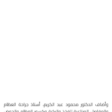
وأضاف الدكتور محمود عبد الكريم، أستاذ جراحة العظام
والمفاصل الصناعية للفخذ والركبة وكسور العظام والحوض