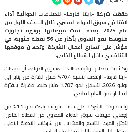
شارك
حققت شركة «زيتا فارما» للصناعات الدوائية أداءً
لافتًا في سوق الدواء المصري خلال النصف الأول من
عام 2026، بعدما نمت مبيعاتها بوتيرة تجاوزت
متوسط نمو السوق بأكثر من 56 نقطة مئوية، في
مؤشر على تسارع أعمال الشركة وتحسن موقعها
التنافسي داخل القطاع الخاص.
وكشفت مصادر دوائية مطلعة لـ«سوق الدواء» أن مبيعات
«زيتا فارما» ارتفعت بنسبة 70.4% خلال الفترة من يناير إلى
يونيو 2026، لتسجل نحو 1.787 مليار جنيه، مقارنة بالفترة
المناظرة من العام الماضي.
واستحوذت الشركة على حصة سوقية بلغت نحو 1.1% من
إجمالي مبيعات سوق الدواء المصري عبر القطاع الخاص،
لتحتل المركز التاسع والعشرين بين شركات الأدوية الأعلى
مبيعًا خلال النصف الأول من العام الجاري.