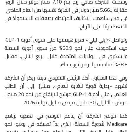
وسجلت الشركة صافي ربح بلغ 7.10 مليار دولار خلال الربع،
مقارنة بـ5.66 مليار دولار في الفترة نفسها من العام الماضي،
في حين ساهمت التكاليف المرتبطة بصفقات الاستحواذ في
الضغط جزئيًا على الأرباح.
وتواصل «إيلي ليلي» تعزيز هيمنتها على سوق أدوية GLP-1،
حيث استحوذت على نحو 60.9% من سوق أدوية السمنة
والسكري في الولايات المتحدة خلال الربع الثاني، مقابل
38.8% لمنافستها
نوفو نورديسك
.
وفي هذا السياق، أكد الرئيس التنفيذي ديف ريكز أن الشركة
تشهد «بداية قوية للغاية للعام»، مشيرًا إلى أن الطلب
العالمي على أدوية GLP-1 مرشح للارتفاع من نحو 20 مليون
مريض حاليًا إلى 30 مليون مريض بحلول نهاية 2026.
كما تتوقع الشركة أن يدعم التوسع في تغطية برنامج
Medicare
لأدوية السمنة، الذي بدأ تطبيقه في يوليو، نمو