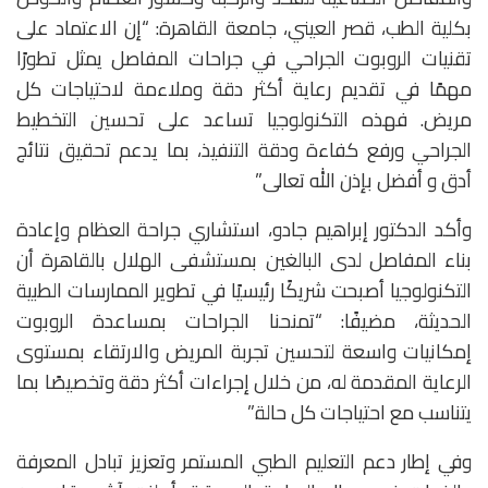
بكلية الطب، قصر العيني، جامعة القاهرة: “إن الاعتماد على
تقنيات الروبوت الجراحي في جراحات المفاصل يمثل تطورًا
مهمًا في تقديم رعاية أكثر دقة وملاءمة لاحتياجات كل
مريض. فهذه التكنولوجيا تساعد على تحسين التخطيط
الجراحي ورفع كفاءة ودقة التنفيذ، بما يدعم تحقيق نتائج
أدق و أفضل بإذن الله تعالى”
وأكد الدكتور إبراهيم جادو، استشاري جراحة العظام وإعادة
بناء المفاصل لدى البالغين بمستشفى الهلال بالقاهرة أن
التكنولوجيا أصبحت شريكًا رئيسيًا في تطوير الممارسات الطبية
الحديثة، مضيفًا: “تمنحنا الجراحات بمساعدة الروبوت
إمكانيات واسعة لتحسين تجربة المريض والارتقاء بمستوى
الرعاية المقدمة له، من خلال إجراءات أكثر دقة وتخصيصًا بما
يتناسب مع احتياجات كل حالة.”
وفي إطار دعم التعليم الطبي المستمر وتعزيز تبادل المعرفة