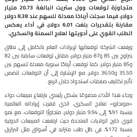
متجاوزة توقعات وول ستريت البالغة 20.73 مليار
دولار، فيما سجلت أرباحًا معدلة للسهم عند 8.38 دولار
مقارنة بتقديرات بلغت 6.01 دولار، في أداء يعكس
الطلب القوي على أدويتها لعلاج السمنة والسكري.
ورفعت الشركة توقعاتها لإيرادات العام بالكامل إلى نطاق
يتراوح بين 85 و87 مليار دولار، مقابل توقعات سابقة بين 82
و85 مليار دولار، كما توقعت أرباحًا سنوية معدلة للسهم بين
35.50 و36.50 دولار، مع الإشارة إلى أن التوقعات تتضمن
تأثير تكاليف صفقات استحواذ خلال الربع.
وجاء هذا الأداء مدفوعًا بشكل رئيسي بارتفاع مبيعات دواء
«مونجارو» لعلاج السكري، الذي قفزت إيراداته العالمية
بنسبة 91% إلى 9.94 مليار دولار، متجاوزًا التوقعات، مع نمو
قوي خارج الولايات المتحدة حيث ارتفعت المبيعات الدولية
بنسبة 172%، في ظل طلب متزايد في أسواق مثل البرازيل