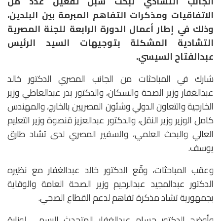
الجانب التشادي لبحث سبل تفعيل عدد من
الاتفاقيات ومذكرات التفاهم المبرمة بين البلدين،
وذلك في إطار أعمال الدورة الرابعة للجنة المصرية
التشادية المشكلة بتوجيهات السيد الرئيس
عبدالفتاح السيسي.
شارك في المباحثات من الجانب المصري الدكتور خالد
عبدالغفار وزير الصحة والسكان، والدكتور بدر عبدالعاطي وزير
الخارجية والتعاون الدولي وشئون المصريين بالخارج، والمهندس
كامل الوزير وزير النقل، والدكتور عبدالعزيز قنصوة وزير التعليم
العالي والبحث العلمي، والسفير المصري لدى تشاد طارق
يوسف.
وعقب المباحثات، وقّع الدكتور خالد عبدالغفار مع نظيره
الدكتور عبدالمجيد عبدالرحيم وزير الصحة العامة والوقاية
بجمهورية تشاد مذكرة تفاهم لدعم القطاع الصحي.
وأوضح الدكتور حسام عبدالغفار المتحدث الرسمي لوزارة