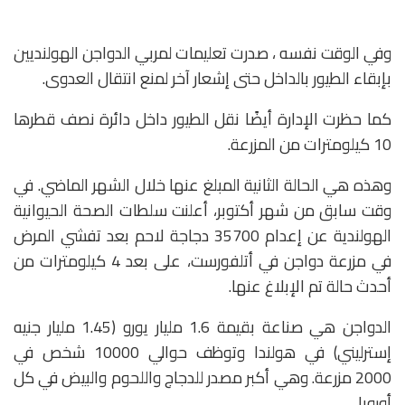
وفي الوقت نفسه ، صدرت تعليمات لمربي الدواجن الهولنديين
بإبقاء الطيور بالداخل حتى إشعار آخر لمنع انتقال العدوى.
كما حظرت الإدارة أيضًا نقل الطيور داخل دائرة نصف قطرها
10 كيلومترات من المزرعة.
وهذه هي الحالة الثانية المبلغ عنها خلال الشهر الماضي. في
وقت سابق من شهر أكتوبر، أعلنت سلطات الصحة الحيوانية
الهولندية عن إعدام 35700 دجاجة لاحم بعد تفشي المرض
في مزرعة دواجن في أتلفورست، على بعد 4 كيلومترات من
أحدث حالة تم الإبلاغ عنها.
الدواجن هي صناعة بقيمة 1.6 مليار يورو (1.45 مليار جنيه
إسترليني) في هولندا وتوظف حوالي 10000 شخص في
2000 مزرعة. وهي أكبر مصدر للدجاج واللحوم والبيض في كل
أوروبا.