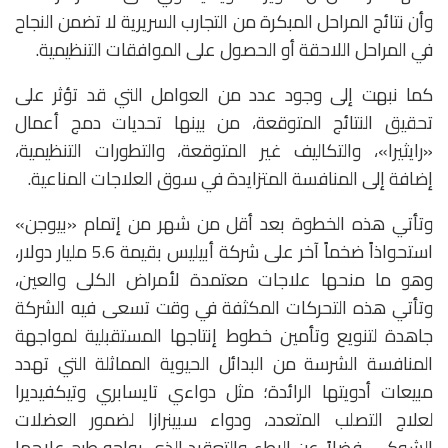
وأن نتائج المراحل المبكرة من التجارب السريرية لا تضمن النجاح
في المراحل اللاحقة أو الحصول على الموافقات التنظيمية.
كما نبهت إلى وجود عدد من العوامل التي قد تؤثر على
تحقيق النتائج المتوقعة، من بينها تحديات دمج أعمال
«رايثيرا»، والتكاليف غير المتوقعة، والتطورات التنظيمية،
إضافة إلى المنافسة المتزايدة في سوق العلاجات المناعية.
وتأتي هذه الخطوة بعد أقل من شهر من إتمام «بيوجن»
استحواذاً ضخماً آخر على شركة أبيليس بقيمة 5.6 مليار دولار،
وهو ما منحها علاجات معتمدة لأمراض الكلى والعين،
وتأتي هذه التحركات المكثفة في وقت تسعى فيه الشركة
جاهدة لتنويع وتأمين خطوط إنتاجها المستقبلية لمواجهة
المنافسة الشرسة من البدائل الحيوية المماثلة التي تهدد
مبيعات أدويتها الرائدة؛ مثل دواءي تايسابري وتيكفيديرا
لعلاج التصلب المتعدد، ودواء سبينرازا لضمور العضلات
الشوكي، فضلاً عن البطء والتعقيد الذي يواجه طرح علاجها