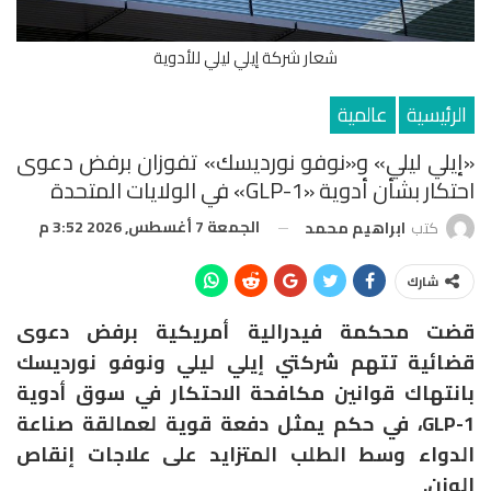
شعار شركة إيلي ليلي للأدوية
الرئيسية
عالمية
«إيلي ليلي» و«نوفو نورديسك» تفوزان برفض دعوى
احتكار بشأن أدوية «GLP-1» في الولايات المتحدة
الجمعة 7 أغسطس, 2026 3:52 م
كتب
ابراهيم محمد
شارك
قضت محكمة فيدرالية أمريكية برفض دعوى
قضائية تتهم شركتي
إيلي ليلي
و
نوفو نورديسك
بانتهاك قوانين مكافحة الاحتكار في سوق أدوية
GLP-1، في حكم يمثل دفعة قوية لعمالقة صناعة
الدواء وسط الطلب المتزايد على علاجات إنقاص
الوزن.