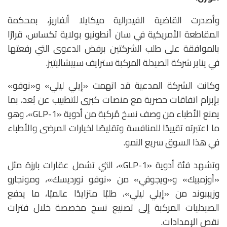
وأصدرت القاضية الفيدرالية
ميكايلا ألفاريز
، بمحكمة
المقاطعة الأمريكية في سان أنطونيو بولاية تكساس، قرارًا
بالموافقة على طلب الشركتين برفض الدعوى التي رفعتها
في يناير شركة الصيدلة المركبة
سترايف سبيشاليتيز
.
وكانت الشركة المدعية قد اتهمت «إيلي ليلي» و«نوفو»
بإبرام اتفاقات حصرية مع منصات كبرى للتطبيب عن بُعد، بما
يمنع الأطباء من وصف نسخ مُركبة من أدوية «GLP-1»، وهو
ما اعتبرته تقييدًا للمنافسة وتقليصًا لخيارات المرضى والأطباء
في هذا السوق سريع النمو.
وتشهد فئة أدوية «GLP-1»، التي تشمل عقارات بارزة مثل
«
أوزمبيك»
و«
ويجوفي»
من «نوفو نورديسك»، و
مونجارو
و
زيببوند
من «إيلي ليلي»، طلبًا متزايدًا عالميًا، ما يدفع
الصيدليات المركبة إلى تصنيع نسخ مخصصة خلال فترات
نقص الإمدادات.