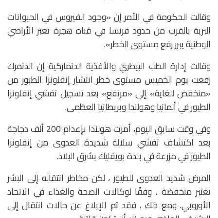
وقالت الحكومة في الأمر إن «وجود الفيروس في الحيوانات
البرية بالقرب من حدود فرنسا في قناة هجرة تعبر الأراضي
الوطنية يبرر رفع مستوى الخطر».
وقالت إدارة الطب البيطري والأغذية الدنماركية إن الدنمرك
رفعت يوم الخميس مستوى خطر انتشار إنفلونزا الطيور من
«منخفض للغاية» إلى «مرتفع» بعد تسجيل تفشي إنفلونزا
الطيور في ألمانيا وهولندا وبريطانيا العظمى.
وفي وقت سابق اليوم، أمرت هولندا بإعدام 200 ألف دجاجة
بعد اكتشاف تفشي سلالة شديدة العدوى من إنفلونزا
الطيور في مزرعة في بلدة بويفليك بشرق البلاد.
المرض شديد العدوى للطيور ، لكن مخاطر انتقاله إلى البشر
تعتبر منخفضة ، وفقًا لوكالات الصحة والغذاء في الاتحاد
الأوروبي. ومع ذلك ، فقد تم الإبلاغ عن حالات انتقال إلى