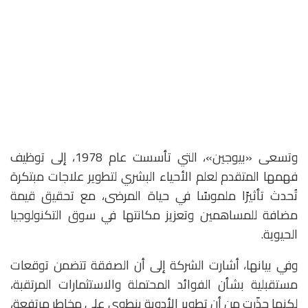
وتسعى «بيوجين»، التي تأسست عام 1978، إلى توظيف
فهمها المتقدم لعلم الأحياء البشري لتطوير علاجات مبتكرة
تُحدث تأثيرًا ملموسًا في حياة المرضى، مع تحقيق قيمة
مضافة للمساهمين وتعزيز مكانتها في سوق التكنولوجيا
الحيوية.
وفي بيانها، أشارت الشركة إلى أن الصفقة تتضمن توقعات
مستقبلية بشأن الفوائد المحتملة والاستثمارات المرتقبة،
لكنها حذّرت من أن تطوير الأدوية ينطوي على مخاطر مرتفعة،