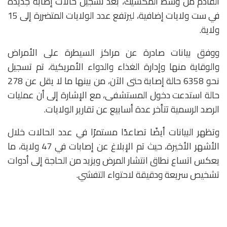
القادم من وسط المكسيك، بعد تسجيل حالات إصابة جديدة
في ست ولايات إضافية، ليرتفع عدد الولايات المتضررة إلى 15
ولاية.
ووفق بيانات صادرة عن
مراكز السيطرة على الأمراض
والوقاية منها
و
إدارة الغذاء والدواء الأمريكية
، تم تسجيل
نحو 6358 حالة إصابة حتى الآن، من بينها ما لا يقل عن 278
حالة استدعت دخول المستشفى، مع الإشارة إلى أن عمليات
الرصد الرسمية تتأخر عدة أسابيع عن تقارير الولايات.
وتظهر البيانات أيضًا تصاعدًا مستمرًا في عدد الحالات خلال
الأشهر الأخيرة، حيث تم الإبلاغ عن إصابات في 47 ولاية، ما
يعكس اتساع نطاق انتشار المرض ويزيد من الحاجة إلى أدوات
تشخيص سريعة ودقيقة لاحتواء التفشي.