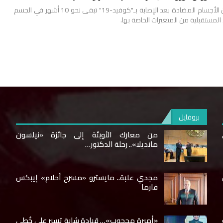
توصلت دراسة حديثة إلى أن الأجسام المضادة بعد الإصابة بـ"كوفيد-19" تبقى نحو 10 أشهر في الجسم
لمستقبلية من المتغيرات الخاصة بها.
بروفايل
ى
من معارك الأوبئة إلى جائزة «نيلسون
مانديلا».. رحلة الدكتور…
مجدي علبة.. مايسترو «مسرح أحلام» إيبكس
فارما
«أميرة محجوب»… قيادة شابة تسير على خُطى