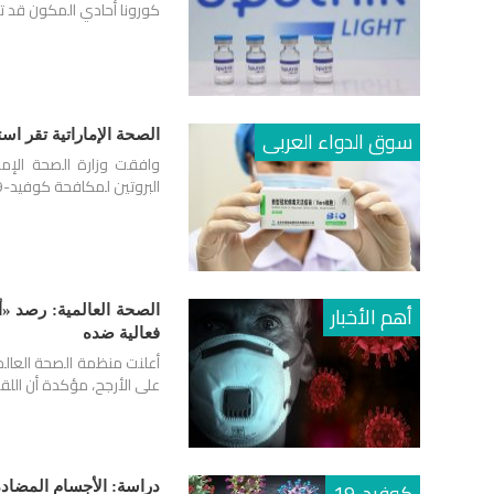
كورونا أحادي المكون قد تم
سوق الدواء العربى
الصحة الإماراتية تقر ا
وافقت وزارة الصحة الإما
البروتين لمكافحة كوفيد-19، وقالت إنه سيتاح كجرعة تنشيطية بدءا من يناير المقبل.
أهم الأخبار
فعالية ضده
أعلنت منظمة الصحة العالمي
على الأرجح، مؤكدة أن اللقا
كوفيد-19
دراسة: الأجسام المضادة لفيروس