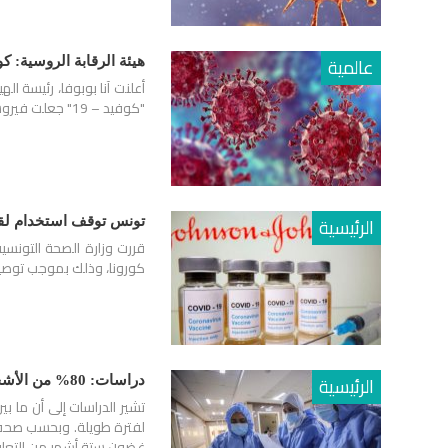
عالمية
هيئة الرقابة الروسية: 
أعلنت آنا بوبوفا، رئيسة ا
"كوفيد – 19" جعلت فيروسات أخرى تتصرف بشكل غير طبيعي.
الرئيسية
تونس توقف استخدام لق
قررت وزارة الصحة التونسي
كورونا، وذلك بموجب توصيات 
الرئيسية
دراسات: 80% من الأشخاص الذين تعافوا من كوفيد يصابون بفيروس كورونا لفترة طويلة
غضون ستة أشهر من التعاف