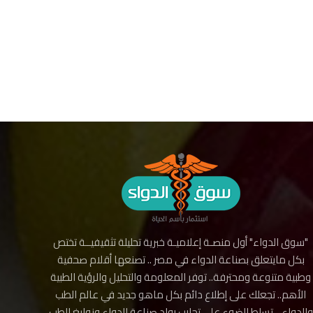
"سوق الدواء" أول منصـة إعلاميـة خبرية تحليلة تثقيفيــة تختص
بكل مايتعلق بصناعة الدواء في مصر .. تصنعها أقلام صحفية
وطبية متنوعة ومحترفة.. توفر المعلومة والتحليل والرؤية الطبية
الأهم.. تجعلك على إطلاع دائم بكل ماهو جديد في عالم الطب
والدواء .. تسلط الضوء على تجارب رواد صناعة الدواء ونوابغ الطب