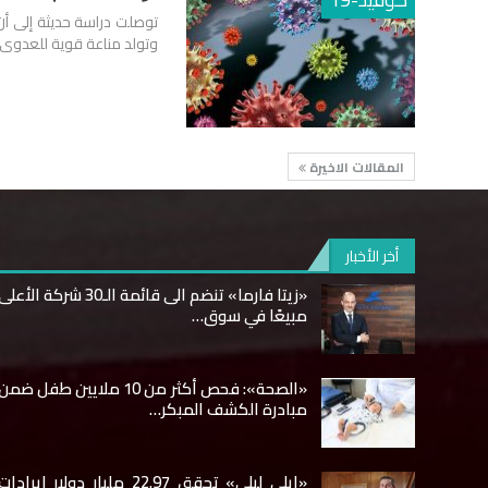
وتولد مناعة قوية للعدوى ا
المقالات الاخيرة
أخر الأخبار
«زيتا فارما» تنضم الى قائمة الـ30 شركة الأعل
مبيعًا في سوق…
«الصحة»: فحص أكثر من 10 ملايين طفل ضمن
مبادرة الكشف المبكر…
«إيلي ليلي» تحقق 22.97 مليار دولار إيرادات