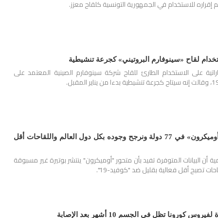
 إقراره للاستخدام في الجمهورية التونسية كلقاح معزز.
ستخدام لقاح «سينوفارم البروتيني» كجرعة تنشيطية
راتية على الاستخدام الطارئ للقاح شركة سينوفارم الصينية المعتمد على
الصحة العالمية: رصد «أوميكرون» في 77 دولة ونرجح وجوده بكل دول العالم واللقاحات أقل
ة أن البيانات المتوفرة تفيد بأن متحور "أوميكرون" ينتشر بوتيرة غير مسبوقة
حات تصبح أقل فعالية بقليل ضد "كوفيد-19".
 كورونا تظل في الجسم 10 أشهر بعد الإصابة