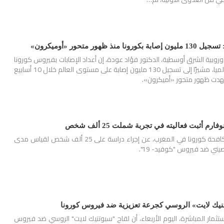
ظهور متحور «أوميكرون»
أوروبية الشرق أوسطية، الدكتور فؤاد عودة، إن أعداد الإصابات بفيروس كورونا
تخطت 400 مليون إصابة عالميا، مشيرًا إلى تسجيل 130 مليون إصابة على مستوى العالم خلال 10 أسابيع
دت ظهور متحور «أميكرون».
م أثبت فعاليته في تجربة شملت 25 ألف شخص
كشفت اللجنة العلمية لمكافحة كورونا في المغرب، عن إجراء دراسة على 25 ألف شخص لقياس مدى
يني ضد فيروس "كوفيد- 19".
نيك لايت» الروسي كجرعة تعزيزية ضد فيروس كورونا
ثمار المباشرة، اليوم الأربعاء، أن لقاح "سبوتنيك لايت" الروسي ضد فيروس