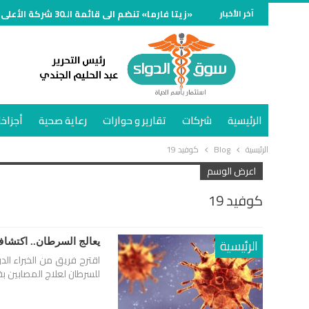
آخر الأخبار
«زيتا فارما» تنضم الى قائمة الـ30 شركة الأعلى مبيعًا في سوق الدواء المصري خلال النصف الأول وتنمو 70%
الرئيسية
شركات
تقارير و حوارات
رعاية صحية
أجزاخا
الرئيسية
Blog
كوفيد 19
اعرض الوسم
كوفيد 19
الرئيسية
يعالج السرطان.. اكتشاف
اقترح فريق من الخبراء ال
للسرطان لعلاج المصابين بفي