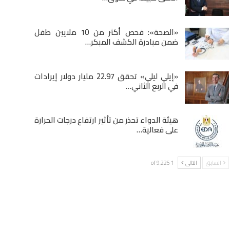
«الصحة»: فحص أكثر من 10 ملايين طفل
ضمن مبادرة الكشف المبكر…
«إيلي ليلي» تحقق 22.97 مليار دولار إيرادات
في الربع الثاني…
هيئة الدواء تحذر من تأثير ارتفاع درجات الحرارة
على فعالية…
السابق
التالى
1 of 9٬225