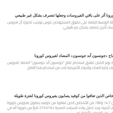
كورونا أثر على باقي الفيروسات وجعلها تتصرف بشكل غير طبيعي
لهيئة الروسية للرقابة على حقوق المستهلكين (روس بوتريب نادزور)، أن فيروس
اح «جونسون آند جونسون» المضاد لفيروس كورونا
ة يوم الاثنين تعليق استخدام لقاح "جونسون أند جونسون" المضاد لفيروس
إدارة الغذاء والدواء الأمريكية للحد من استخدام هذا اللقاح.
تشير الدراسات إلى أن ما بين 4.7٪ و80٪ من الأشخاص الذين تعافوا من كوفيد يصابون بفيروس كورونا
لفترة طويلة. وبحسب صحف أجنبية، وجد تحليل واحد للسجلات الصحية لـ273.618 ناجيًا من كورونا أنه في
ي من العدوى الأولية، تم…