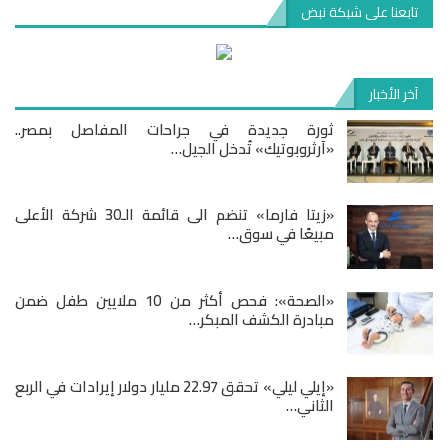
تابعنا على شبكة نبض
آخر الأخبار
ثورة جديدة في جراحات المفاصل بمصر..
«آرثروبوتيك» تُدخل الجيل…
«زيتا فارما» تنضم الى قائمة الـ30 شركة الأعلى
مبيعًا في سوق…
«الصحة»: فحص أكثر من 10 ملايين طفل ضمن
مبادرة الكشف المبكر…
«إيلي ليلي» تحقق 22.97 مليار دولار إيرادات في الربع
الثاني…