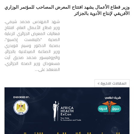
وزير قطاع الأعمال يشهد افتتاح المعرض المصاحب للمؤتمر الوزاري
الأفريقي لإنتاج الأدوية بالجزائر
شهد المهندس محمد شيمي،
وزير قطاع الأعمال العام، افتتاح
فعاليات المعرض الجزائري للرعاية
الصحية "كلينفست إكسبو"،
بصحبة الدكتور وسيم قويدري
وزير الصناعة الصيدلانية بالجزائر،
والبروفيسور محمد صديق آيت
مسعودان وزير الصحة الجزائري،
المنعقد على…
المقالات الاخيرة