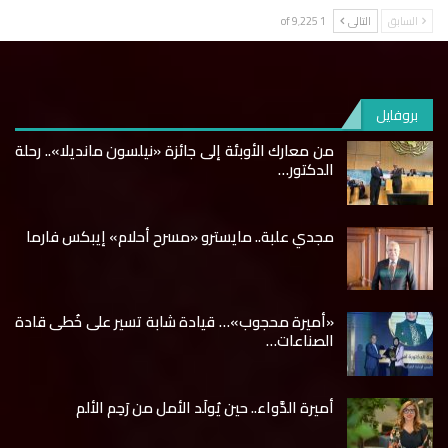
السابق
التالى
1 of 9٬225
بروفايل
من معارك الأوبئة إلى جائزة «نيلسون مانديلا».. رحلة
الدكتور…
مجدي علبة.. مايسترو «مسرح أحلام» إيبكس فارما
«أميرة محجوب»… قيادة شابة تسير على خُطى قادة
الصناعات…
أميرة الدَّواء.. حين يُولَد الأمل من رَحِم الألم