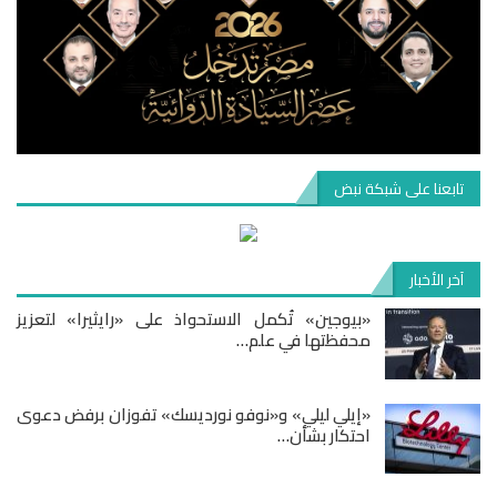
تابعنا على شبكة نبض
آخر الأخبار
«بيوجين» تُكمل الاستحواذ على «رايثيرا» لتعزيز
محفظتها في علم…
«إيلي ليلي» و«نوفو نورديسك» تفوزان برفض دعوى
احتكار بشأن…