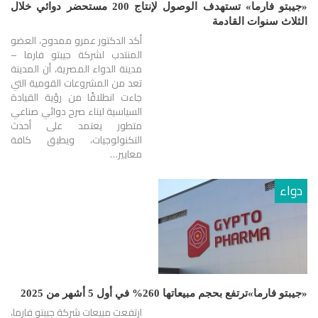
«جيبتو فارما» تستهدف الوصول لإنتاج 200 مستحضر دوائي خلال
الثلاث سنوات القادمة
أكد الدكتور عمرو ممدوح، العضو
المنتدب لشركة جيبتو فارما –
مدينة الدواء المصرية، أن المدينة
تعد من المشروعات القومية التي
جاءت انطلاقًا من رؤية القيادة
السياسية لبناء صرح دوائي صناعي
متطور يعتمد على أحدث
التكنولوجيات، ويطبق كافة
معايير…
دواء
«جيبتو فارما»ترتفع بحجم مبيعاتها 260% في أول 5 أشهر من 2025
ارتفعت مبيعات شركة جيبتو فارما،