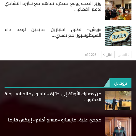
وزير الصحة يوقع مذكرة تفاهم مع نظيره التشادي
لدعم القطاع…
«روش» تطلق اختبارين جديدين لرصد داء
السيكلوسبورا مع تفشي…
السابق
التالى
1 of 9٬223
بروفايل
من معارك الأوبئة إلى جائزة «نيلسون مانديلا».. رحلة
الدكتور…
مجدي علبة.. مايسترو «مسرح أحلام» إيبكس فارما