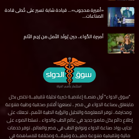
«أميرة محجوب»… قيادة شابة تسير على خُطى قادة
الصناعات…
أميرة الدَّواء.. حين يُولَد الأمل من رَحِم الألم
"سوق الدواء" أول منصـة إعلاميـة خبرية تحليلة تثقيفيــة تختص بكل
مايتعلق بصناعة الدواء في مصر .. تصنعها أقلام صحفية وطبية متنوعة
ومحترفة.. توفر المعلومة والتحليل والرؤية الطبية الأهم.. تجعلك على
إطلاع دائم بكل ماهو جديد في عالم الطب والدواء .. تسلط الضوء على
تجارب رواد صناعة الدواء ونوابغ الطب في مصر والعالم.. توفر خدمات
مالية وتثقيفية متنوعة مفيــدة وشيقــة ومختلفة للمساهمة في