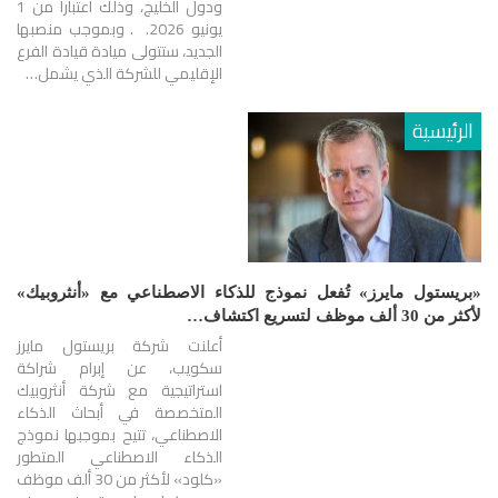
ودول الخليج، وذلك اعتباراً من 1
يونيو 2026. . وبموجب منصبها
الجديد، ستتولى ميادة قيادة الفرع
الإقليمي للشركة الذي يشمل…
الرئيسية
«بريستول مايرز» تُفعل نموذج للذكاء الاصطناعي مع «أنثروبيك»
لأكثر من 30 ألف موظف لتسريع اكتشاف…
أعلنت شركة بريستول مايرز
سكويب، عن إبرام شراكة
استراتيجية مع شركة أنثروبيك
المتخصصة في أبحاث الذكاء
الاصطناعي، تتيح بموجبها نموذج
الذكاء الاصطناعي المتطور
«كلود» لأكثر من 30 ألف موظف