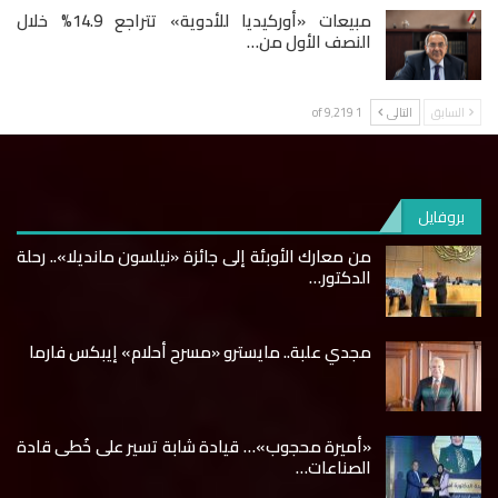
مبيعات «أوركيديا للأدوية» تتراجع 14.9% خلال
النصف الأول من…
السابق
التالى
1 of 9٬219
بروفايل
من معارك الأوبئة إلى جائزة «نيلسون مانديلا».. رحلة
الدكتور…
مجدي علبة.. مايسترو «مسرح أحلام» إيبكس فارما
«أميرة محجوب»… قيادة شابة تسير على خُطى قادة
الصناعات…