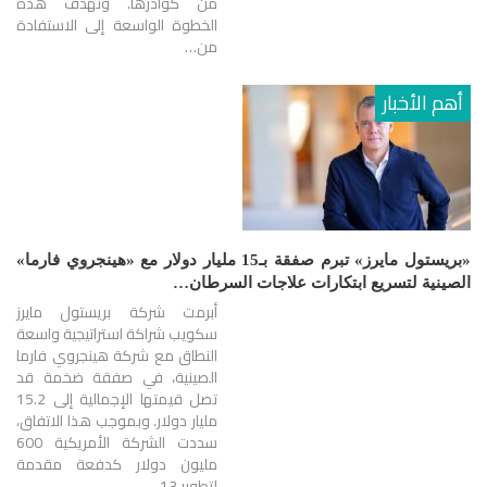
من كوادرها. وتهدف هذه
الخطوة الواسعة إلى الاستفادة
من…
أهم الأخبار
«بريستول مايرز» تبرم صفقة بـ15 مليار دولار مع «هينجروي فارما»
الصينية لتسريع ابتكارات علاجات السرطان…
أبرمت شركة بريستول مايرز
سكويب شراكة استراتيجية واسعة
النطاق مع شركة هينجروي فارما
الصينية، في صفقة ضخمة قد
تصل قيمتها الإجمالية إلى 15.2
مليار دولار. وبموجب هذا الاتفاق،
سددت الشركة الأمريكية 600
مليون دولار كدفعة مقدمة
لتطوير 13…