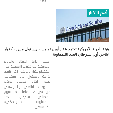
أهم الأخبار
هيئة الدواء الأمريكية تعتمد عقار أوبديفو من «بريستول مايرز» كخيار
علاجي أول لسرطان الغدد الليمفاوية
أعلنت إدارة الغذاء والدواء
الأمريكية موافقتها الرسمية على
استخدام عقار أوبديفو، الذي تنتجه
شركة بريستول مايرز سكويب،
ضمن نظام علاجي مركب
يستهدف البالغين والمراهقين
من سن 12 عاماً فما فوق
المصابين بسركان الغدد
الليمفاوية «هودجكين»
الكلاسيكي…