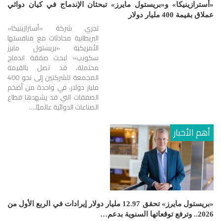
«أسترازينيكا» و«بريستول مايرز» تبحثان الإندماج في كيان دوائي
عملاق بقيمة 400 مليار دولار
تجري شركة «أسترازينيكا»
البريطانية محادثات مع منافستها
الأمريكية «بريستول مايرز
سكويب» لبحث صفقة اندماج
محتملة، قد تصل بالقيمة
المجمعة للشركتين إلى نحو 400
مليار دولار، في واحدة من أضخم
الصفقات التي قد يشهدها قطاع
الصناعات الدوائية عالميًا.…
أهم الأخبار
«بريستول مايرز» تحقق 12.97 مليار دولار إيرادات في الربع الأول من
2026.. وترفع توقعاتها السنوية بدعم…