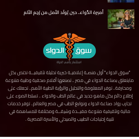
أميرة الدَّواء.. حين يُولَد الأمل من رَحِم الألم
"سوق الدواء" أول منصـة إعلاميـة خبرية تحليلة تثقيفيــة تختص بكل
مايتعلق بصناعة الدواء في مصر .. تصنعها أقلام صحفية وطبية متنوعة
ومحترفة.. توفر المعلومة والتحليل والرؤية الطبية الأهم.. تجعلك على
إطلاع دائم بكل ماهو جديد في عالم الطب والدواء .. تسلط الضوء على
تجارب رواد صناعة الدواء ونوابغ الطب في مصر والعالم.. توفر خدمات
مالية وتثقيفية متنوعة مفيــدة وشيقــة ومختلفة للمساهمة في
تلبية إحتياجات الطبيب والصيدلي والأسرة المصرية .