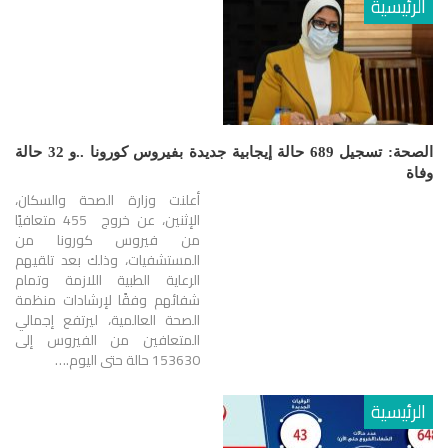
الرئيسية
الصحة: تسجيل 689 حالة إيجابية جديدة بفيروس كورونا ..و 32 حالة
وفاة
أعلنت وزارة الصحة والسكان،
الإثنين، عن خروج 455 متعافيًا
من فيروس كورونا من
المستشفيات، وذلك بعد تلقيهم
الرعاية الطبية اللازمة وتمام
شفائهم وفقًا لإرشادات منظمة
الصحة العالمية، ليرتفع إجمالي
المتعافين من الفيروس إلى
153630 حالة حتى اليوم.…
الرئيسية