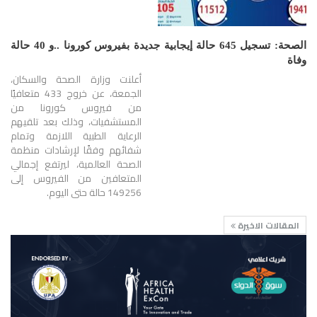
الصحة: تسجيل 645 حالة إيجابية جديدة بفيروس كورونا ..و 40 حالة
وفاة
أعلنت وزارة الصحة والسكان،
الجمعة، عن خروج 433 متعافيًا
من فيروس كورونا من
المستشفيات، وذلك بعد تلقيهم
الرعاية الطبية اللازمة وتمام
شفائهم وفقًا لإرشادات منظمة
الصحة العالمية، ليرتفع إجمالي
المتعافين من الفيروس إلى
149256 حالة حتى اليوم.
المقالات الاخيرة