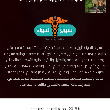
"سوق الدواء" أول منصـة إعلاميـة خبرية تحليلة تثقيفيــة تختص بكل
مايتعلق بصناعة الدواء في مصر .. تصنعها أقلام صحفية وطبية متنوعة
ومحترفة.. توفر المعلومة والتحليل والرؤية الطبية الأهم.. تجعلك على
إطلاع دائم بكل ماهو جديد في عالم الطب والدواء .. تسلط الضوء على
تجارب رواد صناعة الدواء ونوابغ الطب في مصر والعالم.. توفر خدمات
مالية وتثقيفية متنوعة مفيــدة وشيقــة ومختلفة للمساهمة في
تلبية إحتياجات الطبيب والصيدلي والأسرة المصرية .
© 2018 - جميع الحقوق محفوظة.