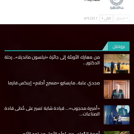
السابق
التالى
1 of 9٬225
بروفايل
من معارك الأوبئة إلى جائزة «نيلسون مانديلا».. رحلة
الدكتور…
مجدي علبة.. مايسترو «مسرح أحلام» إيبكس فارما
«أميرة محجوب»… قيادة شابة تسير على خُطى قادة
الصناعات…
أميرة الدَّواء.. حين يُولَد الأمل من رَحِم الألم