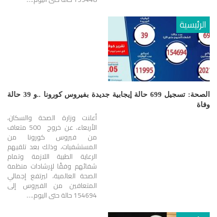
الرئيسية
الصحة: تسجيل 699 حالة إيجابية جديدة بفيروس كورونا ..و 39 حالة
وفاة
أعلنت وزارة الصحة والسكان،
الأربعاء، عن خروج 500 متعاف
من فيروس كورونا من
المستشفيات، وذلك بعد تلقيهم
الرعاية الطبية اللازمة وتمام
شفائهم وفقًا لإرشادات منظمة
الصحة العالمية، ليرتفع إجمالي
المتعافين من الفيروس إلى
154694 حالة حتى اليوم.…