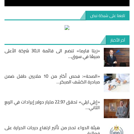
تابعنا على شبكة نبض
آخر الأخبار
«زيتا فارما» تنضم الى قائمة الـ30 شركة الأعلى
مبيعًا في سوق…
«الصحة»: فحص أكثر من 10 ملايين طفل ضمن
مبادرة الكشف المبكر…
«إيلي ليلي» تحقق 22.97 مليار دولار إيرادات في الربع
الثاني…
هيئة الدواء تحذر من تأثير ارتفاع درجات الحرارة على
فعالية…