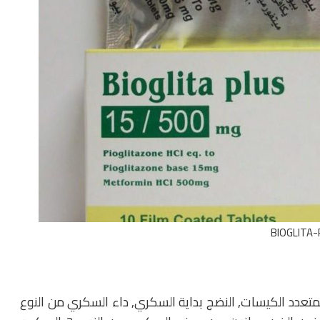
BIOGLITA-
ج متلازمة المبيض المتعدد الكيسات, النضج بداية السكري, داء السكري من النوع