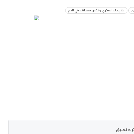
ى
علاج داء السكري وخفض معدلاته في الدم
رك تعليق