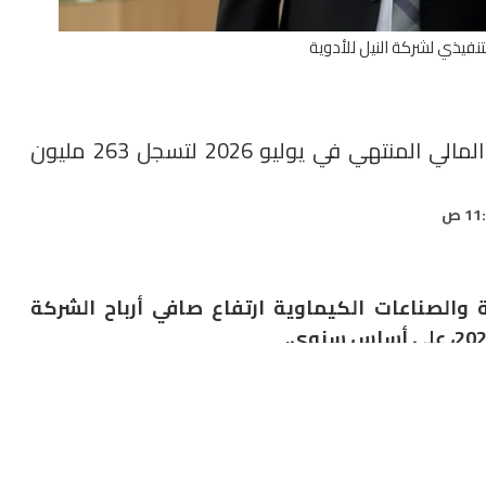
لتنفيذي لشركة النيل للأدوية
أرباح «النيل للأدوية» ترتفع 109.6% خلال العام المالي المنتهي في يوليو 2026 لتسجل 263 مليون
 والصناعات الكيماوية ارتفاع صافي أرباح الشركة
وأوضحت الشركة اليوم الخميس، أنها سجلت صافي ربح بعد الضريبة بلغ 263.52 مليون جنيه خلال الفترة من يوليو