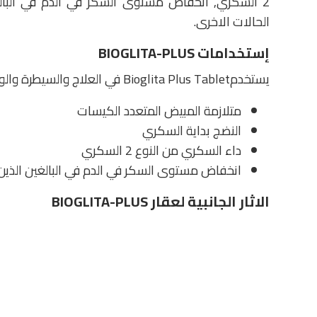
الحالات الاخرى.
إستخدامات BIOGLITA-PLUS
يستخدمBioglita Plus Tablet في العلاج والسيطرة والوقاية، وتحسين الأمراض والظروف والأعراض التالية:
متلازمة المبيض المتعدد الكيسات
النضج بداية السكري
داء السكري من النوع 2 السكري
انخفاض مستوى السكر في الدم في البالغين الذين يعا
الاثار الجانبية لعقار BIOGLITA-PLUS