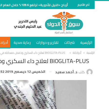
آخر الأخبار
أرباح «النيل للأدوية» ترتفع 109.6% خلال العام المالي المنتهي في يوليو 2026 لتسجل 263 مليون جنيه
الرئيسية
شركات
تقارير و حوارات
رعاية صحية
أجزاخا
الرئيسية
أجزاخانة
BIOGLITA-PLUS لعلاج داء السكري وخفض معدلاته في الدم
BIOGLITA-PLUS لعلاج داء السكري وخفض معدلاته في الدم
الخميس 12 ديسمبر, 2019 7:52 م
كتب
د. أحمد سعيد