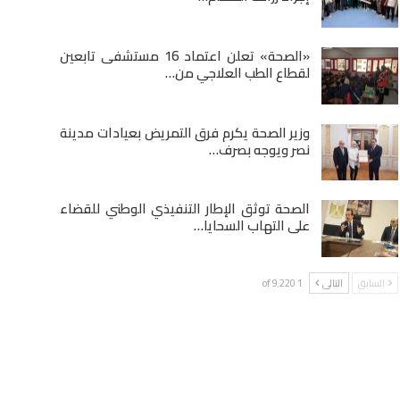
«الصحة» تعلن اعتماد 16 مستشفى تابعين
لقطاع الطب العلاجي من…
وزير الصحة يكرم فرق التمريض بعيادات مدينة
نصر ويوجه بصرف…
الصحة توثق الإطار التنفيذي الوطني للقضاء
على التهاب السحايا…
السابق
التالى
1 of 9٬220