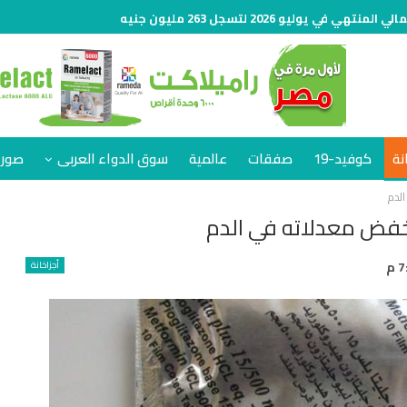
نة
كوفيد-19
صفقات
عالمية
سوق الدواء العربى
صور 
أجزاخانة