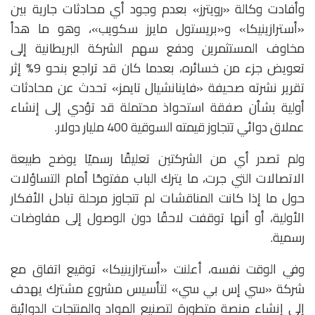
وأفادت وكالة «رويترز» بعدم وجود أي محادثات جارية بين
«أسترازينيكا» و«بريستول مايرز سكويب»، وهو ما هدأ
مخاوف المستثمرين ودفع سهم الشركة البريطانية إلى
تعويض جزء من خسائره، بعدما كان قد تراجع بنحو 9% إثر
تقرير نشرته صحيفة «فاينانشيال تايمز» تحدث عن محادثات
أولية بشأن صفقة استحواذ محتملة قد تؤدي إلى إنشاء
عملاق دوائي تتجاوز قيمته السوقية 400 مليار دولار.
ولم تصدر أي من الشركتين تعليقًا رسميًا يوضح طبيعة
الاتصالات التي جرت، ما يترك الباب مفتوحًا أمام التساؤلات
حول ما إذا كانت المناقشات لم تتجاوز مرحلة تبادل الأفكار
الأولية، أو أنها توقفت لاحقًا دون الوصول إلى مفاوضات
رسمية.
وفي الوقت نفسه، أعلنت «أسترازينيكا» توقيع اتفاق مع
شركة «سي إس بي سي» لتأسيس مشروع مشترك يهدف
إلى إنشاء منصة متطورة لتصنيع المواد والمنتجات الدوائية