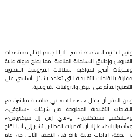
وتتيح التقنية المعتمدة تحفيز خلايا الجسم لإنتاج مستضدات
الفيروس وإطلاق الاستجابة المناعية، مما يمنح مرونة عالية
وتحديثات أسرع لمواكبة السلالات الفيروسية المتحورة
مقارنة باللقاحات التقليدية التي تعتمد بشكل أساسي على
التصنيع القائم على البيض والبروتينات الفيروسية.
ومن المقرر أن يدخل «mFlusiva» في منافسة مباشرة مع
اللقاحات التقليدية المطروحة من شركات «سانوفي»،
و«جلاكسو سميثكلاين»، و«سي إس إل سيكيروس»،
و«أسترازينيكا» k إلا أن تقديرات المحللين تشير إلى أن اللقاح
لن يحقق إيرادات مالية بارزة قبل النصف الثاني من عام