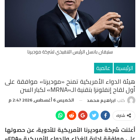
ستيفان بانسل الرئيس التنفيذي لشركة موديرنا
الرئيسية
عالمية
هيئة الدواء الأمريكية تمنح «موديرنا» موافقة على
أول لقاح إنفلونزا بتقنية الـ«mRNA» لكبار السن
الخميس 6 أغسطس, 2026 2:47 م
كتب
ابراهيم محمد
شارك
أعلنت شركة موديرنا الأمريكية للأدوية، عن حصولها
على موافقة إدارة الغذاء والدواء الأمريكية «FDA»