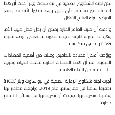
لكن لجنة الشكاوى الصحية في نيو ساوث ويلز أكدت أن هذا
الادعاء غير مدعوم بأي دليل ويُعد خطيراً لأنه قد يدفع
المرضى لترك العلاج الفعّال.
وادعت أن حليب الماعز الطازج يمكن أن يحل محل حليب الأم،
وهو ما اعتبرته اللجنة نصيحة خطيرة قد تعرّض الرضع لسوء
تغذية وعدوى ميكروبية.
وروّجت أفكاراً مضادة للتطعيم، وقللت من أهمية المضادات
الحيوية، رغم أن هذه التدخلات الطبية منقذة للحياة ومبنية
على عقود من الأدلة العلمية.
أجرت لجنة شكاوى الرعاية الصحية في نيو ساوث ويلز (HCCC)
تحقيقاً شاملاً في ممارساتها عام 2019، وراجعت محاضراتها
وكتبها وتصريحاتها ووجدت أن تصريحاتها في وسائل الاعلام
خطرة.