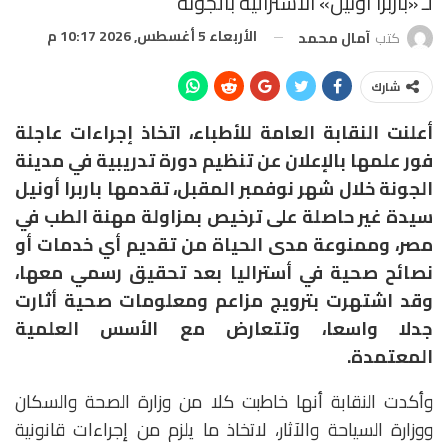
لـ «باربرا أونيل» الأسترالية بالجونة
الأربعاء 5 أغسطس, 2026 10:17 م
كتب
آمال محمد
شارك
أعلنت النقابة العامة للأطباء، اتخاذ إجراءات عاجلة
فور علمها بالإعلان عن تنظيم دورة تدريبية في مدينة
الجونة خلال شهر نوفمبر المقبل، تقدمها باربرا أونيل
سيدة غير حاصلة على ترخيص بمزاولة مهنة الطب في
مصر، وممنوعة مدى الحياة من تقديم أي خدمات أو
نصائح صحية في أستراليا بعد تحقيق رسمي معها،
وقد اشتهرت بترويج مزاعم ومعلومات صحية أثارت
جدلا واسعا، وتتعارض مع الأسس العلمية
المعتمدة.
وأكدت النقابة أنها خاطبت كلا من وزارة الصحة والسكان
ووزارة السياحة والآثار، لاتخاذ ما يلزم من إجراءات قانونية