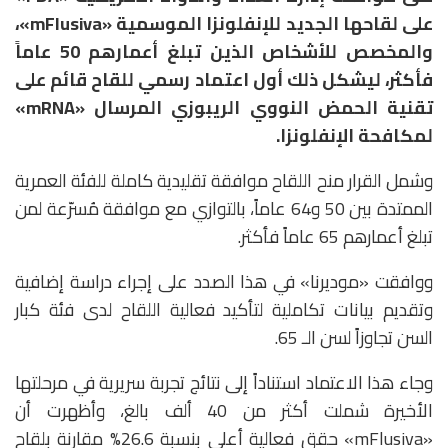
على لقاحها الجديد للإنفلونزا الموسمية «mFlusiva»،
والمخصص للأشخاص الذين تبلغ أعمارهم 50 عاماً
فأكثر، ليشكل ذلك أول اعتماد رسمي للقاح قائم على
تقنية الحمض النووي الريبوزي المرسال «mRNA»
لمكافحة الإنفلونزا.
وشمل القرار منح اللقاح موافقة تقليدية كاملة للفئة العمرية
الممتدة بين 50 و64 عاماً، بالتوازي مع موافقة مُسرّعة لمن
تبلغ أعمارهم 65 عاماً فأكثر.
ووافقت «موديرنا» في هذا الصدد على إجراء دراسة إضافية
وتقديم بيانات تكاملية لتأكيد فعالية اللقاح لدى فئة كبار
السن تجاوزاً لسن الـ 65.
وجاء هذا الاعتماد استناداً إلى نتائج تجربة سريرية في مرحلتها
الأخيرة شملت أكثر من 40 ألف بالغ، وأظهرت أن
«mFlusiva» حقق فعالية أعلى بنسبة 26.6% مقارنة بلقاح