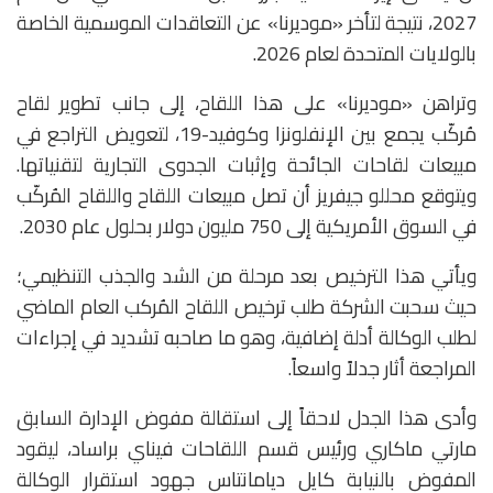
2027، نتيجة لتأخر «موديرنا» عن التعاقدات الموسمية الخاصة
بالولايات المتحدة لعام 2026.
وتراهن «موديرنا» على هذا اللقاح، إلى جانب تطوير لقاح
مُركّب يجمع بين الإنفلونزا وكوفيد-19، لتعويض التراجع في
مبيعات لقاحات الجائحة وإثبات الجدوى التجارية لتقنياتها.
ويتوقع محللو جيفريز أن تصل مبيعات اللقاح واللقاح المُركّب
في السوق الأمريكية إلى 750 مليون دولار بحلول عام 2030.
ويأتي هذا الترخيص بعد مرحلة من الشد والجذب التنظيمي؛
حيث سحبت الشركة طلب ترخيص اللقاح المُركب العام الماضي
لطلب الوكالة أدلة إضافية، وهو ما صاحبه تشديد في إجراءات
المراجعة أثار جدلاً واسعاً.
وأدى هذا الجدل لاحقاً إلى استقالة مفوض الإدارة السابق
مارتي ماكاري ورئيس قسم اللقاحات فيناي براساد، ليقود
المفوض بالنيابة كايل ديامانتاس جهود استقرار الوكالة