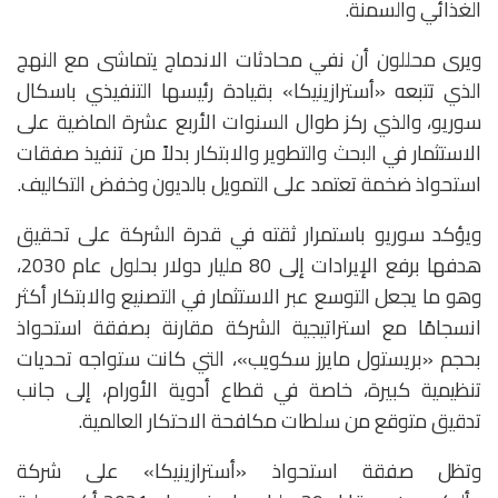
الغذائي والسمنة.
ويرى محللون أن نفي محادثات الاندماج يتماشى مع النهج
الذي تتبعه «أسترازينيكا» بقيادة رئيسها التنفيذي باسكال
سوريو، والذي ركز طوال السنوات الأربع عشرة الماضية على
الاستثمار في البحث والتطوير والابتكار بدلاً من تنفيذ صفقات
استحواذ ضخمة تعتمد على التمويل بالديون وخفض التكاليف.
ويؤكد سوريو باستمرار ثقته في قدرة الشركة على تحقيق
هدفها برفع الإيرادات إلى 80 مليار دولار بحلول عام 2030،
وهو ما يجعل التوسع عبر الاستثمار في التصنيع والابتكار أكثر
انسجامًا مع استراتيجية الشركة مقارنة بصفقة استحواذ
بحجم «بريستول مايرز سكويب»، التي كانت ستواجه تحديات
تنظيمية كبيرة، خاصة في قطاع أدوية الأورام، إلى جانب
تدقيق متوقع من سلطات مكافحة الاحتكار العالمية.
وتظل صفقة استحواذ «أسترازينيكا» على شركة