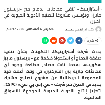
«أسترازينيكا» تنفي محادثات اندماج مع «بريستول
مايرز» وتؤسس مشروعًا لتصنيع الأدوية الحيوية في
الصين
الخميس 6 أغسطس, 2026 3:17 م
كتب
ابراهيم محمد
شارك
بددت شركة أسترازينيكا، التكهنات بشأن تنفيذ
صفقة اندماج أو استحواذ ضخمة مع «بريستول مايرز
سكويب»، بعدما نفت مصادر مطلعة وجود أي
محادثات جارية بين الشركتين، في وقت أعلنت فيه
المجموعة البريطانية عن مشروع تصنيع مشترك
جديد في الصين مع شركة «سي إس بي سي» (CSPC)،
لتعزيز إنتاج الأدوية الحيوية الموجهة للأسواق
العالمية.