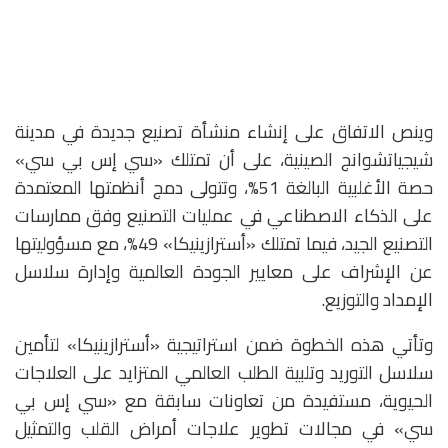
وينص الاتفاق على إنشاء منشأة تصنيع جديدة في مدينة
شيجياتشوانج الصينية، على أن تمتلك «سي إس بي سي»
حصة الأغلبية البالغة 51%، وتتولى دمج أنظمتها المعتمدة
على الذكاء الاصطناعي في عمليات التصنيع وفق ممارسات
التصنيع الجيد، فيما تمتلك «أسترازينيكا» 49%، مع مسؤوليتها
عن الإشراف على معايير الجودة العالمية وإدارة سلاسل
الإمداد والتوزيع.
وتأتي هذه الخطوة ضمن استراتيجية «أسترازينيكا» لتأمين
سلاسل التوريد وتلبية الطلب العالمي المتزايد على العلاجات
الحيوية، مستفيدة من تعاونات سابقة مع «سي إس بي
سي» في مجالات تطوير علاجات أمراض القلب والتمثيل