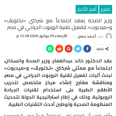
تقارير
أهم الأخبار
وزير الصحة يعقد اجتماعاً مع شركتي «تكنويڤ»
و«ميدبوت» لتفعيل تقنية الروبوت الجراحي في مصر
الأربعاء 29 يوليو, 2026 12:28 م
كتب
أحمد حسن
شارك
عقد الدكتور خالد عبدالغفار، وزير الصحة والسكان
،
اجتماعاً مع ممثلي شركتي «تكنويڤ» و«ميدبوت»
لبحث آليات تفعيل تقنية الروبوت الجراحي في مصر،
ومناقشة مقترح إنشاء مركز متخصص لتدريب
الأطقم الطبية على استخدام تقنيات الجراحة
الروبوتية، وذلك في إطار استراتيجية الدولة لتحديث
المنظومة الصحية وتوطين أحدث التقنيات الطبية.
وأكد الوزير أن الوزارة تولي اهتماماً كبيراً بتبني التكنولوجيا