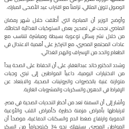
الوصول للوزن المثالي، تزامناً مع اقتراب عيد الأضحى المبارك.
وأوضح الوزير أن المبادرة التي أُطلقت خلال شهر رمضان
الماضي نجحت في تصحيح بعض السلوكيات الغذائية الخاطئة،
من خلال نشر رسائل توعوية بسيطة ومباشرة تتناسب مع
عادات المجتمع المصري، مع التركيز على أهمية الاعتدال في
الطعام والحد من الإسراف والهدر الغذائي.
وشدد الدكتور خالد عبدالغفار، على أن الحفاظ على الصحة يبدأ
من الاختيارات اليومية، داعياً المواطنين إلى تبني وجبات
متوازنة غنية بالخضروات والبروتينات الصحية، والابتعاد عن
الإفراط في الدهون والسكريات والمشروبات الغازية.
وأشار إلى أن السمنة تعد من أخطر التحديات الصحية في مصر،
لارتباطها بأمراض مزمنة خطيرة كأمراض القلب والأوعية
الدموية وارتفاع ضغط الدم والسكتات الدماغية، موضحاً أن
المواطن المصري يستهلك نحو 34 كيلوجراماً من السكر