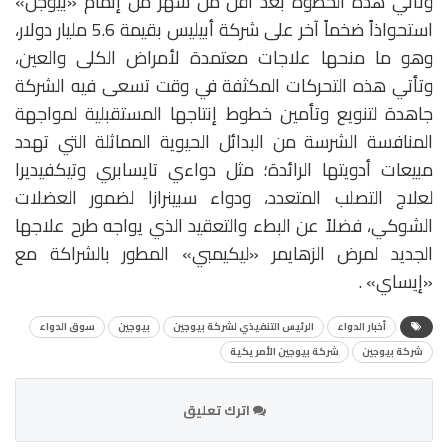
وتأتي هذه الخطوة بعد أقل من شهر من إتمام «بيوجن»
استحواذاً ضخماً آخر على شركة أبيليس بقيمة 5.6 مليار دولار،
وهو ما منحها علاجات معتمدة لأمراض الكلى والعين،
وتأتي هذه التحركات المكثفة في وقت تسعى فيه الشركة
جاهدة لتنويع وتأمين خطوط إنتاجها المستقبلية لمواجهة
المنافسة الشرسة من البدائل الحيوية المماثلة التي تهدد
مبيعات أدويتها الرائدة؛ مثل دواءي تايسابري وتيكفيديرا
لعلاج التصلب المتعدد، ودواء سبينرازا لضمور العضلات
الشوكي، فضلاً عن البطء والتعقيد الذي يواجه طرح علاجها
الجديد لمرض الزهايمر «ليكيمبي» المطور بالشراكة مع
«إيساي» .
أخبار الدواء
الرئيس التنفيذي لشركة بيوجين
بيوجين
سوق الدواء
شركة بيوجين
شركة بيوجين الأمريكية
اترك تعليق