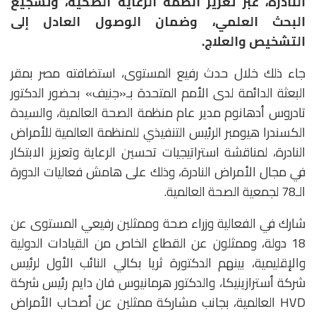
النادرة، عبر تعزيز أنظمة الرعاية الصحية، وتشجيع
البحث العلمي، وضمان الوصول العادل إلى
التشخيص والعلاج.
جاء ذلك خلال حدث رفيع المستوى، استضافته مصر بمقر
البعثة الدائمة لدى الأمم المتحدة بـ«جنيف» بحضور الدكتور
تادروس أدهانوم مدير عام منظمة الصحة العالمية، والسيدة
الكسندرا هيومبر الرئيس التنفيذي للمنظمة العالمية للأمراض
النادرة، لمناقشة استراتيجيات تحسين الرعاية وتعزيز الابتكار
في مجال الأمراض النادرة، وذلك على هامش فعاليات الدورة
الـ78 لجمعية الصحة العالمية.
شارك في الفعالية وزراء صحة وممثلين رفيعي المستوى عن
18 دولة، وممثلون عن القطاع الخاص من القيادات الدولية
والإقليمية، بينهم الدكتورة ثريا بكالي النائب الأول لرئيس
شركة أسترازينيكا، والدكتور هرمانيوس فان دايم رئيس شركة
HVD العالمية، بجانب مشاركة ممثلين عن أصحاب الأمراض