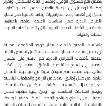
يتضمن رفع مستوى الوعي، وتحسين آليات التشخيص، وتعزيز
إمكانية الوصول إلى الرعاية والعلاج، ودعم البحث والتطوير،
مشيرًا إلى أهمية وضع استراتيجيات وطنية هدفها دمج قضايا
الأمراض النادرة ضمن سياسات الصحة العامة، باعتبارها
واحدة من القضايا الصحية الحيوية التي تتطلب تضافر الجهود
المحلية والدولية.
واستعرض الدكتور خالد عبدالغفار، جهود الحكومة المصرية
في دعم إنشاء نظام رعاية مستدام ومتكامل لتحسين النتائج
الصحية لأصحاب الأمراض النادرة، مع التركيز على تحسين
الوصول إلى العلاج والتشخيص الدقيق للوصول إلى أفضل
النتائج، حيث قدمت مصر نموذجًا فريدًا في مواجهة الأمراض
النادرة، من خلال إطلاق العديد من البرامج والمبادرات الرئاسية
التي تهدف إلى التوسع في الكشف المبكر عن هذه الأمراض
وتوفير العلاجات المناسبة لها، ومن بينها مبادرة فحص
المقبلين على الزواج، وبرنامج الفحص المبكر لحديثي الولادة،
بالإضافة إلى إطلاق برنامج مستدام لفحص الأمراض الوراثية