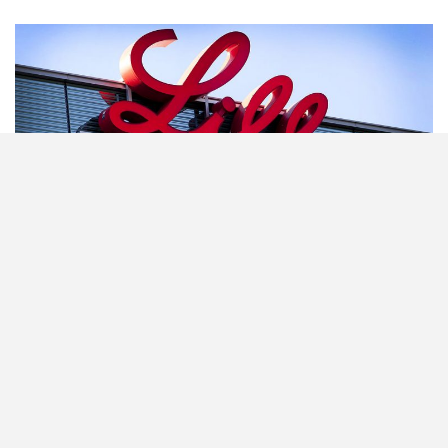
شعار شركة إيلي ليلي للأدوية
الرئيسية
عالمية
«إيلي ليلي» و«نوفو نورديسك» تفوزان برفض دعوى
احتكار بشأن أدوية «GLP-1» في الولايات المتحدة
الجمعة 7 أغسطس, 2026 3:52 م
كتب
ابراهيم محمد