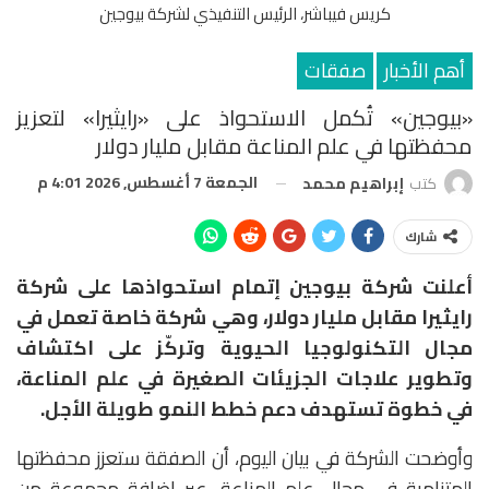
كريس فيباشر، الرئيس التنفيذي لشركة بيوجين
أهم الأخبار
صفقات
«بيوجين» تُكمل الاستحواذ على «رايثيرا» لتعزيز
محفظتها في علم المناعة مقابل مليار دولار
الجمعة 7 أغسطس, 2026 4:01 م
كتب
إبراهيم محمد
شارك
أعلنت شركة
بيوجين
إتمام استحواذها على شركة
رايثيرا مقابل مليار دولار
، وهي شركة خاصة تعمل في
مجال التكنولوجيا الحيوية وتركّز على اكتشاف
وتطوير علاجات الجزيئات الصغيرة في علم المناعة،
في خطوة تستهدف دعم خطط النمو طويلة الأجل.
وأوضحت الشركة في بيان اليوم، أن الصفقة ستعزز محفظتها
المتنامية في مجال علم المناعة، عبر إضافة مجموعة من