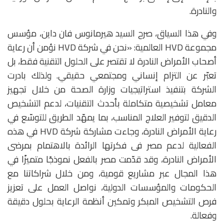
والنادرة.
وفي هذا السياق، صرح السيد هيرمانوس فان داين، مؤسس
مجموعة HVD العالمية: «نحن في شركة HVD نؤمن أن رعاية
أصحاب الأمراض النادرة لا تقتصر على الحلول التقنية فقط، بل
تعبّر عن التزام إنساني ومجتمعي حقيقي. ولذلك بادرت
الشركة بتنفيذ استراتيجيات وزارة الصحة من خلال تجهيز
معامل تشخيصية متكاملة بأحدث التقنيات، لدعم التشخيص
الدقيق لتوفير العلاج المناسب، بما يمهّد الطريق للتوسّع في
رعاية الأمراض النادرة، وجاءت مشاركة شركة HVD في هذه
الفعالية لدعم مصر فى فكرتها الرائدة بالاهتمام بمرضى
الأمراض النادرة، وقد قدّمت مصر بالفعل نموذجًا متميزًا في
هذا المجال عبر مشاريع قومية، ومن خلال شراكاتنا مع
الحكومات والمؤسسات الدولية، نواصل العمل على تعزيز
فرص التشخيص المبكر وتمكين أنظمة الرعاية بحلول دقيقة
وفعالة.