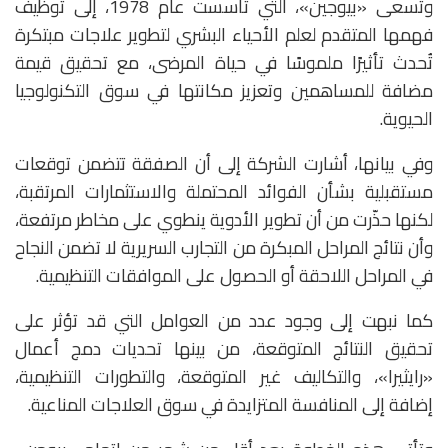
وتسعى «بيوجين»، التي تأسست عام 1978، إلى توظيف
فهمها المتقدم لعلم الأحياء البشري لتطوير علاجات مبتكرة
تُحدث تأثيرًا ملموسًا في حياة المرضى، مع تحقيق قيمة
مضافة للمساهمين وتعزيز مكانتها في سوق التكنولوجيا
الحيوية.
وفي بيانها، أشارت الشركة إلى أن الصفقة تتضمن توقعات
مستقبلية بشأن الفوائد المحتملة والاستثمارات المرتقبة،
لكنها حذّرت من أن تطوير الأدوية ينطوي على مخاطر مرتفعة،
وأن نتائج المراحل المبكرة من التجارب السريرية لا تضمن النجاح
في المراحل اللاحقة أو الحصول على الموافقات التنظيمية.
كما نبهت إلى وجود عدد من العوامل التي قد تؤثر على
تحقيق النتائج المتوقعة، من بينها تحديات دمج أعمال
«رايثيرا»، والتكاليف غير المتوقعة، والتطورات التنظيمية،
إضافة إلى المنافسة المتزايدة في سوق العلاجات المناعية.