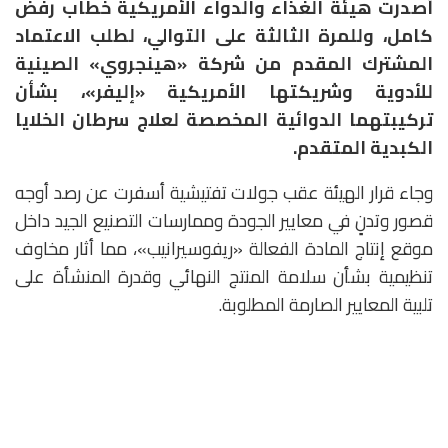
أصدرت هيئة الغذاء والدواء الأمريكية خطاب رفض
كامل، وللمرة الثالثة على التوالي، لطلب الاعتماد
المشترك المقدم من شركة «هينجروي» الصينية
للأدوية وشريكتها الأمريكية «إليفر»، بشأن
تركيبتهما الدوائية المخصصة لعلاج سرطان الخلايا
الكبدية المتقدم.
وجاء قرار الهيئة عقب جولات تفتيشية أسفرت عن رصد أوجه
قصور وتدنٍ في معايير الجودة وممارسات التصنيع الجيد داخل
موقع إنتاج المادة الفعالة «ريفوسيرانيب»، مما أثار مخاوف
تنظيمية بشأن سلامة المنتج النهائي وقدرة المنشأة على
تلبية المعايير الصارمة المطلوبة.