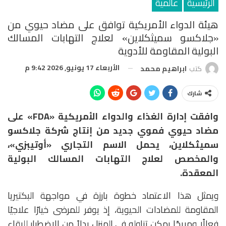
الرئيسية
عالمية
هيئة الدواء الأمريكية توافق على مضاد حيوي من
«جلاكسو سميثكلاين» لعلاج التهابات المسالك
البولية المقاومة للأدوية
الأربعاء 17 يونيو, 2026 9:42 م
كتب
ابراهيم محمد
شارك
وافقت إدارة الغذاء والدواء الأمريكية «FDA» على
مضاد حيوي فموي جديد من إنتاج شركة جلاكسو
سميثكلاين، يحمل الاسم التجاري «أوتيبزي»،
والمخصص لعلاج التهابات المسالك البولية
المعقدة.
ويمثل هذا الاعتماد خطوة بارزة في مواجهة البكتيريا
المقاومة للمضادات الحيوية، إذ يوفر للمرضى خيارًا علاجيًا
فعالًا ومريحًا يمكن تناوله في المنزل بدلاً من الاضطرار للبقاء