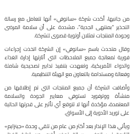
من جانبها، أكدت شركة «سانوفي» أنها تتعامل مع رسالة
التحذير “بمنتهى الجدية”، مشددة على أن سلامة المرضى
وجودة المنتجات تمثلان أولوية قصوى للشركة.
وقال متحدث باسم «سانوفي» إن الشركة اتخذت إجراءات
فورية لمعالجة جميع الملاحظات التي أثارتها إدارة الغذاء
والدواء الأمريكية، وتعهدت بتنفيذ تدابير تصحيحية شاملة
وفعالة ومستدامة بالتعاون مع الهيئة التنظيمية.
وأضافت الشركة أن جميع المنتجات التي تم إطلاقها من
منشأة ووترفورد تستوفي معايير الجودة والسلامة
المعتمدة، مؤكدة أنها لا تتوقع أي تأثير على قدرتها الحالية
على توريد الأدوية إلى الأسواق.
ويأتي هذا الإنذار بعد أكثر من عام من تلقي وحدة «جينزايم»