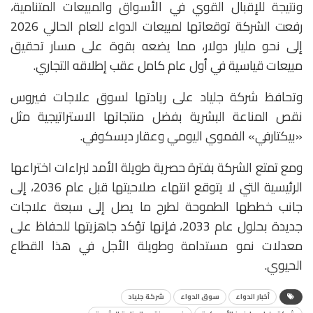
ونتيجة للإقبال القوي في الأسواق والمبيعات المتنامية،
رفعت الشركة توقعاتها لمبيعات الدواء للعام الحالي 2026
إلى نحو مليار دولار، مما يضعه بقوة على مسار تحقيق
مبيعات قياسية في أول عام كامل عقب إطلاقه التجاري.
وتحافظ شركة جلياد على ريادتها لسوق علاجات فيروس
نقص المناعة البشرية بفضل منتجاتها الاستراتيجية مثل
«بيكتارفي» الفموي اليومي وعقار ديسكوفي.
ومع تمتع الشركة بفترة حصرية طويلة الأمد لبراءات اختراعها
الرئيسية التي لا يتوقع انتهاء صلاحيتها قبل عام 2036، إلى
جانب خططها الطموحة لطرح ما يصل إلى سبعة علاجات
جديدة بحلول عام 2033، فإنها تؤكد جاهزيتها للحفاظ على
معدلات نمو مستدامة وطويلة الأجل في هذا القطاع
الحيوي.
أخبار الدواء
سوق الدواء
شركة جلياد