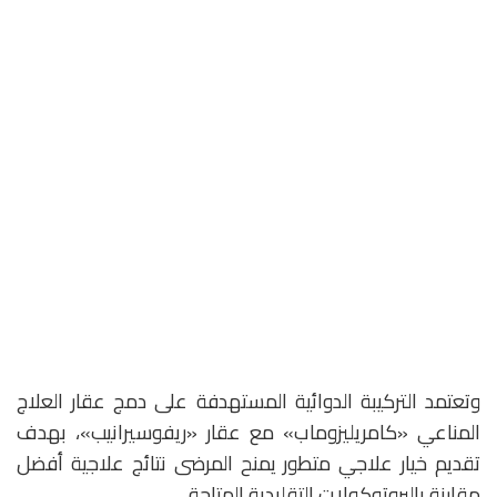
وتعتمد التركيبة الدوائية المستهدفة على دمج عقار العلاج
المناعي «كامريليزوماب» مع عقار «ريفوسيرانيب»، بهدف
تقديم خيار علاجي متطور يمنح المرضى نتائج علاجية أفضل
مقارنة بالبروتوكولات التقليدية المتاحة.