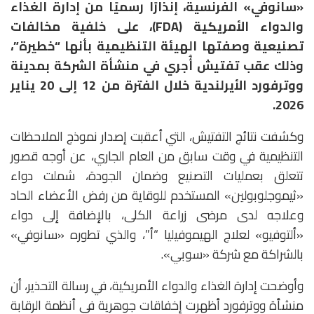
«سانوفي» الفرنسية، إنذارًا رسميًا من إدارة الغذاء
والدواء الأمريكية (FDA)، على خلفية مخالفات
تصنيعية وصفتها الهيئة التنظيمية بأنها “خطيرة”،
وذلك عقب تفتيش أُجري في منشأة الشركة بمدينة
ووترفورد الأيرلندية خلال الفترة من 12 إلى 20 يناير
2026.
وكشفت نتائج التفتيش، التي أعقبت إصدار نموذج الملاحظات
التنظيمية في وقت سابق من العام الجاري، عن أوجه قصور
تتعلق بعمليات التصنيع وضمان الجودة، شملت دواء
«ثيموجلوبولين» المستخدم للوقاية من رفض الأعضاء الحاد
وعلاجه لدى مرضى زراعة الكلى، بالإضافة إلى دواء
«ألتوفيو» لعلاج الهيموفيليا “أ”، والذي تطوره «سانوفي»
بالشراكة مع شركة «سوبي».
وأوضحت إدارة الغذاء والدواء الأمريكية، في رسالة التحذير، أن
منشأة ووترفورد أظهرت إخفاقات جوهرية في أنظمة الرقابة