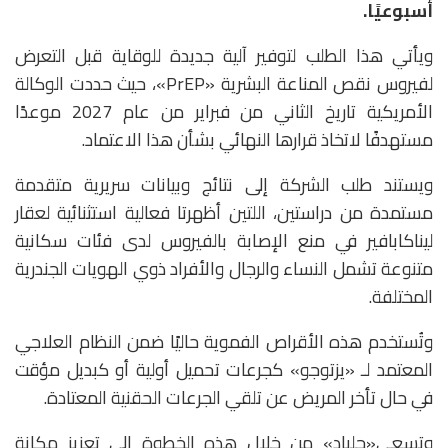
أسبوعيًا.
ويأتي هذا الطلب لتوفير آلية جديدة للوقاية قبل التعرض
لفيروس نقص المناعة البشرية «PrEP»، حيث حددت الوكالة
الأمريكية تاريخ الثاني من فبراير من عام 2027 موعدًا
مستهدفًا لاتخاذ قرارها النهائي بشأن هذا الاعتماد.
ويستند طلب الشركة إلى نتائج وبيانات سريرية متقدمة
مستمدة من دراستين، اللتين أظهرتا فعالية استثنائية لعقار
ليناكابافير في منع الإصابة بالفيروس لدى فئات سكانية
متنوعة تشمل النساء والرجال والأفراد ذوي الهويات الجندرية
المختلفة.
وتُستخدم هذه الأقراص الفموية حاليًا ضمن النظام العلاجي
المعتمد لـ «يزتوجو» كجرعات تحميل أولية أو كبديل مؤقت
في حال تأخر المريض عن تلقي الجرعات الحقنية المعتادة.
وتسعى«جلياد» من خلال هذه الخطوة إلى تعزيز مكانة