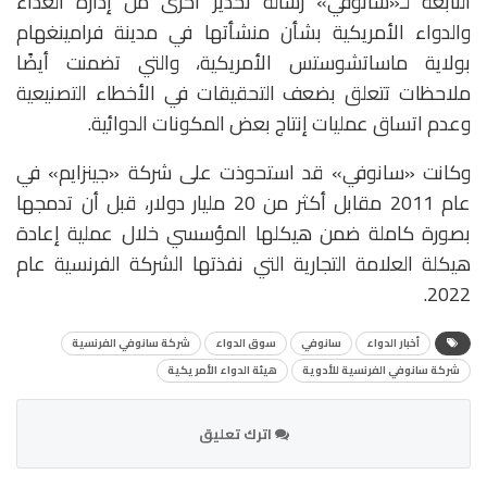
التابعة لـ«سانوفي» رسالة تحذير أخرى من إدارة الغذاء
والدواء الأمريكية بشأن منشأتها في مدينة فرامينغهام
بولاية ماساتشوستس الأمريكية، والتي تضمنت أيضًا
ملاحظات تتعلق بضعف التحقيقات في الأخطاء التصنيعية
وعدم اتساق عمليات إنتاج بعض المكونات الدوائية.
وكانت «سانوفي» قد استحوذت على شركة «جينزايم» في
عام 2011 مقابل أكثر من 20 مليار دولار، قبل أن تدمجها
بصورة كاملة ضمن هيكلها المؤسسي خلال عملية إعادة
هيكلة العلامة التجارية التي نفذتها الشركة الفرنسية عام
2022.
أخبار الدواء
سانوفي
سوق الدواء
شركة سانوفي الفرنسية
شركة سانوفي الفرنسية للأدوية
هيئة الدواء الأمريكية
اترك تعليق