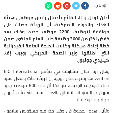
شارك
أعلن لويل زيتا، القائم بأعمال رئيس موظفي هيئة
الغذاء والدواء الأميركية، أن الهيئة حصلت على
موافقة لتوظيف 2200 موظف جديد، وذلك بعد
خفض أكثر من 3000 وظيفة خلال العام الماضي ضمن
خطة إعادة هيكلة وكالات الصحة العامة الفيدرالية
التي أطلقها وزير الصحة الأميركي روبرت إف.
كينيدي جونيور.
وقال زيتا، خلال مشاركته في مؤتمر BIO International
Convention بمدينة سان دييجو، إن الهيئة بدأت بالفعل تنفيذ
خطة التوظيف الجديدة، موضحًا أن نحو 600 موظف جديد
يمرون حاليًا بمرحلة الالتحاق بالعمل، بينما باشر مئات آخرون
مهامهم الوظيفية.
وتأتي هذه الخطوة في وقت حذر فيه مسؤولون سابقون