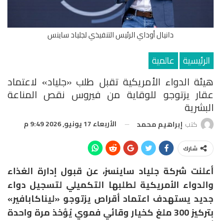
دانيال أوداي الرئيس التنفيذي لجلياد ساينس
الرئيسية
عالمية
هيئة الدواء الأمريكية تقبل طلب «جلياد» لاعتماد
عقار يزتوجو للوقاية من فيروس نقص المناعة
البشرية
الأربعاء 17 يونيو, 2026 9:49 م
كتب
إبراهيم محمد
شارك
أعلنت شركة جلياد ساينسز، عن قبول إدارة الغذاء
والدواء الأمريكية لطلبها التكميلي لتسجيل دواء
جديد يستهدف اعتماد أقراص يزتوجو «ليناكابافير»
بتركيز 300 ملغ كخيار وقائي فموي يُؤخذ مرة واحدة