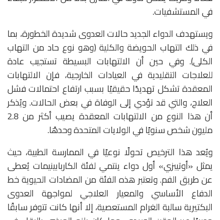
في المستشفيات.
ويستهدف الدواء الجديد حالات العدوى شديدة الخطورة، بما
في ذلك التهاب الحويضة والكلية (وهو نوع حاد من التهاب
الكلى). وفي حين أن الالتهابات البسيطة تستجيب عادة
للعلاجات التقليدية في العيادات الخارجية، فإن الالتهابات
المعقدة تشكل تهديدًا حقيقيًا بسبب ارتفاع احتمالات فشل
العلاج، والتي قد تؤدي إلى الوفاة في بعض الحالات. ويُذكر
أن هذا النوع من الالتهابات المعقدة يصيب أكثر من 2.8
مليون شخص سنويًا في الولايات المتحدة وحدهًا.
ويُعد هذا الترخيص تحولًا نوعيًا في الممارسة الطبية، حيث
يمثل «أوتيبزي» أول دواء ينتمي لفئة الكاربابينيمات يُعطى
عن طريق الفم. وتعتبر هذه الفئة من المضادات الحيوية خط
الدفاع الأساسي والمعيار العلاجي لمواجهة العدوى
البكتيرية سالبة الغرام المستعصية، إلا أنها كانت تتوفر سابقًا