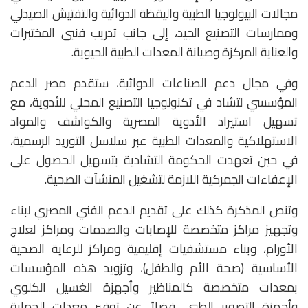
مجالات البيولوجيا الطبية واليقظة الدوائية والتفتيش الصيدلي
وممارسات التصنيع الجيد، إلى جانب تدريب فنيي المختبرات
والعناية المركزة وصيانة المعدات الطبية الحيوية.
وفي مجال دعم الصناعات الدوائية، ستقدم مصر الدعم
المؤسسي لتشاد في تكنولوجيا التصنيع المحلي للأدوية، مع
تسهيل استيراد الأدوية المصرية والكواشف والمواد
الاستهلاكية والمعدات الطبية عبر سلاسل التوريد الرسمية،
في حين تعهدت الحكومة التشادية بتسهيل الحصول على
الإعفاءات الجمركية اللازمة لتشغيل المنشآت الصحية.
وتنص المذكرة كذلك على تقديم الدعم الفني المصري لبناء
وتجهيز مراكز متخصصة للإصابات والصدمات ومراكز لعلاج
الأورام، وبناء مستشفيات إقليمية ومراكز للرعاية الصحية
الأساسية (صحة الأم والطفل)، وتزويد هذه المؤسسات
بمعدات متخصصة كالمناظير وأجهزة الغسيل الكلوي
وأجهزة التصوير الطبي، فضلاً عن توفير معدات الحماية