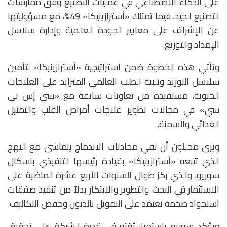
على الذكاء الاصطناعي في عمليات التصنيع وفق ممارسات
التصنيع الجيد، فيما تمتلك «أسترازينيكا» 49%، مع مسؤوليتها
عن الإشراف على معايير الجودة العالمية وإدارة سلاسل
الإمداد والتوزيع.
وتأتي هذه الخطوة ضمن استراتيجية «أسترازينيكا» لتأمين
سلاسل التوريد وتلبية الطلب العالمي المتزايد على العلاجات
الحيوية، مستفيدة من تعاونات سابقة مع «سي إس بي
سي» في مجالات تطوير علاجات أمراض القلب والتمثيل
الغذائي والسمنة.
ويرى محللون أن نفي محادثات الاندماج يتماشى مع النهج
الذي تتبعه «أسترازينيكا» بقيادة رئيسها التنفيذي باسكال
سوريو، والذي ركز طوال السنوات الأربع عشرة الماضية على
الاستثمار في البحث والتطوير والابتكار بدلاً من تنفيذ صفقات
استحواذ ضخمة تعتمد على التمويل بالديون وخفض التكاليف.
ويؤكد سوريو باستمرار ثقته في قدرة الشركة على تحقيق