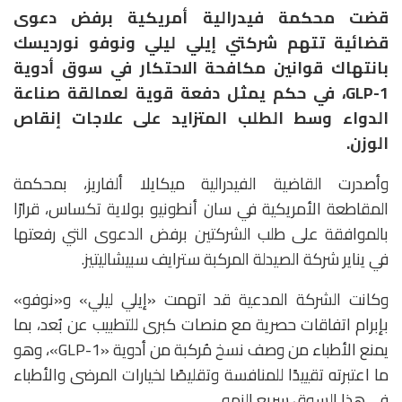
قضت محكمة فيدرالية أمريكية برفض دعوى
قضائية تتهم شركتي
إيلي ليلي
و
نوفو نورديسك
بانتهاك قوانين مكافحة الاحتكار في سوق أدوية
GLP-1، في حكم يمثل دفعة قوية لعمالقة صناعة
الدواء وسط الطلب المتزايد على علاجات إنقاص
الوزن.
وأصدرت القاضية الفيدرالية
ميكايلا ألفاريز
، بمحكمة
المقاطعة الأمريكية في سان أنطونيو بولاية تكساس، قرارًا
بالموافقة على طلب الشركتين برفض الدعوى التي رفعتها
في يناير شركة الصيدلة المركبة
سترايف سبيشاليتيز
.
وكانت الشركة المدعية قد اتهمت «إيلي ليلي» و«نوفو»
بإبرام اتفاقات حصرية مع منصات كبرى للتطبيب عن بُعد، بما
يمنع الأطباء من وصف نسخ مُركبة من أدوية «GLP-1»، وهو
ما اعتبرته تقييدًا للمنافسة وتقليصًا لخيارات المرضى والأطباء
في هذا السوق سريع النمو.