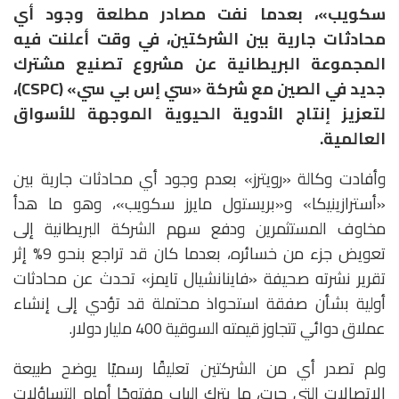
سكويب»، بعدما نفت مصادر مطلعة وجود أي
محادثات جارية بين الشركتين، في وقت أعلنت فيه
المجموعة البريطانية عن مشروع تصنيع مشترك
جديد في الصين مع شركة «سي إس بي سي» (CSPC)،
لتعزيز إنتاج الأدوية الحيوية الموجهة للأسواق
العالمية.
وأفادت وكالة «رويترز» بعدم وجود أي محادثات جارية بين
«أسترازينيكا» و«بريستول مايرز سكويب»، وهو ما هدأ
مخاوف المستثمرين ودفع سهم الشركة البريطانية إلى
تعويض جزء من خسائره، بعدما كان قد تراجع بنحو 9% إثر
تقرير نشرته صحيفة «فاينانشيال تايمز» تحدث عن محادثات
أولية بشأن صفقة استحواذ محتملة قد تؤدي إلى إنشاء
عملاق دوائي تتجاوز قيمته السوقية 400 مليار دولار.
ولم تصدر أي من الشركتين تعليقًا رسميًا يوضح طبيعة
الاتصالات التي جرت، ما يترك الباب مفتوحًا أمام التساؤلات