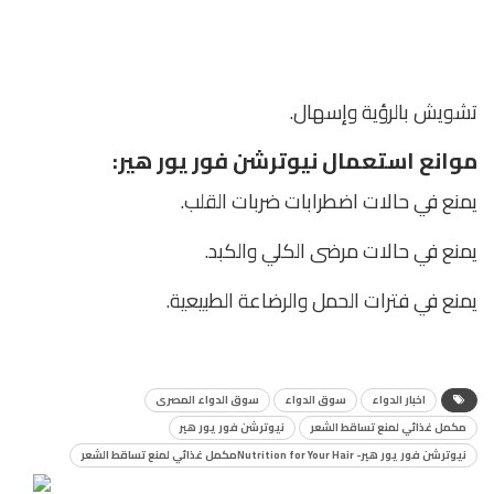
تشويش بالرؤية وإسهال.
موانع استعمال نيوترشن فور يور هير:
يمنع في حالات اضطرابات ضربات القلب.
يمنع في حالات مرضى الكلي والكبد.
يمنع في فترات الحمل والرضاعة الطبيعية.
اخبار الدواء
سوق الدواء
سوق الدواء المصرى
مكمل غذائي لمنع تساقط الشعر
نيوترشن فور يور هير
نيوترشن فور يور هير- Nutrition for Your Hairمكمل غذائي لمنع تساقط الشعر