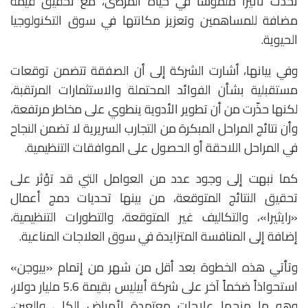
تُحدث تأثيرًا ملموسًا في حياة المرضى، مع تحقيق قيمة
مضافة للمساهمين وتعزيز مكانتها في سوق التكنولوجيا
الحيوية.
وفي بيانها، أشارت الشركة إلى أن الصفقة تتضمن توقعات
مستقبلية بشأن الفوائد المحتملة والاستثمارات المرتقبة،
لكنها حذّرت من أن تطوير الأدوية ينطوي على مخاطر مرتفعة،
وأن نتائج المراحل المبكرة من التجارب السريرية لا تضمن النجاح
في المراحل اللاحقة أو الحصول على الموافقات التنظيمية.
كما نبهت إلى وجود عدد من العوامل التي قد تؤثر على
تحقيق النتائج المتوقعة، من بينها تحديات دمج أعمال
«رايثيرا»، والتكاليف غير المتوقعة، والتطورات التنظيمية،
إضافة إلى المنافسة المتزايدة في سوق العلاجات المناعية.
وتأتي هذه الخطوة بعد أقل من شهر من إتمام «بيوجن»
استحواذاً ضخماً آخر على شركة أبيليس بقيمة 5.6 مليار دولار،
وهو ما منحها علاجات معتمدة لأمراض الكلى والعين،