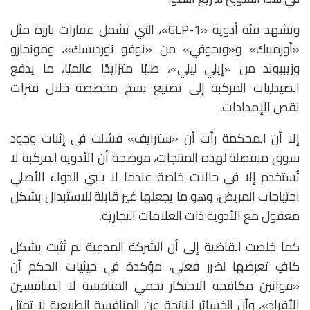
وتشهد فئة أدوية «GLP-1»، التي تشمل عقارات بارزة مثل
«
أوزمبيك»
و«
ويجوفي»
من «نوفو نورديسك»، و
مونجارو
و
زيببوند
من «إيلي ليلي»، طلبًا متزايدًا عالميًا، ما يدفع
الصيدليات المركبة إلى تصنيع نسخ مخصصة خلال فترات
نقص الإمدادات.
إلا أن المحكمة رأت أن «سترايف» فشلت في إثبات وجود
سوق منفصلة لهذه المنتجات، موضحة أن الأدوية المركبة لا
تُستخدم إلا في حالات خاصة عندما لا يلبي الدواء الأصلي
احتياجات المريض، وهو ما يجعلها غير قابلة للاستبدال بشكل
معقول مع الأدوية ذات العلامات التجارية.
كما خلصت القاضية إلى أن الشركة المدعية لم تُثبت بشكل
كافٍ تعرضها لضرر فعلي، مؤكدة في حيثيات الحكم أن
«قوانين مكافحة الاحتكار تحمي المنافسة لا المنافسين
الأفراد»، وأن الخسائر الناتجة عن المنافسة الطبيعية لا تمثل