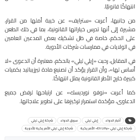
انتهاكًا قانونيًا.
من جانبها، أعربت «سترايف» عن خيبة أملها من القرار،
مشيرة إلى أنها تدرس خياراتها القانونية، بما في ذلك الطعن
على الحكم، خاصة في ظل تشكيك بعض المدعين العامين
في الولايات في ممارسات شركات الأدوية.
في المقابل، رحبت «إيلي ليلي» بالحكم، معتبرة أن الدعوى «لا
أساس لها»، وأن القرار يؤكد أن تصنيع مادة تيرزيباتيد بكميات
كبيرة خارج الأطر القانونية يمثل انتهاكًا.
كما أعربت «نوفو نورديسك» عن ارتياحها لرفض جميع
الدعاوى، مؤكدة استمرار تركيزها على تطوير علاجاتها.
أخبار الدواء
إيلي ليلي
سوق الدواء
شركة إيلي ليلي
شركة إيلي ليلي «Eli Lilly» الأمريكية
شركة إيلي ليلي الأمريكية للأدوية