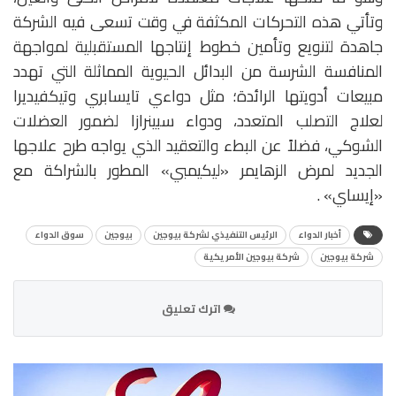
وتأتي هذه التحركات المكثفة في وقت تسعى فيه الشركة
جاهدة لتنويع وتأمين خطوط إنتاجها المستقبلية لمواجهة
المنافسة الشرسة من البدائل الحيوية المماثلة التي تهدد
مبيعات أدويتها الرائدة؛ مثل دواءي تايسابري وتيكفيديرا
لعلاج التصلب المتعدد، ودواء سبينرازا لضمور العضلات
الشوكي، فضلاً عن البطء والتعقيد الذي يواجه طرح علاجها
الجديد لمرض الزهايمر «ليكيمبي» المطور بالشراكة مع
«إيساي» .
أخبار الدواء
الرئيس التنفيذي لشركة بيوجين
بيوجين
سوق الدواء
شركة بيوجين
شركة بيوجين الأمريكية
اترك تعليق