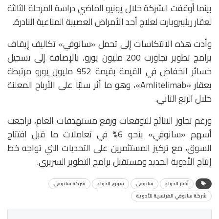
بينما أوقفت الشركة خلال يونيو الماضي دراسة المرحلة الثالثة
لعقار ريليبروبارت لعلاج أحد الأمراض العصبية المناعية النادرة.
وأدت هذه الانتكاسات إلى تحمل «سانوفي» تكاليف إيقاف
برامج تطوير تجاوزت 200 مليون يورو، بالإضافة إلى تسجيل
خسائر انخفاض في القيمة بقيمة 952 مليون يورو مرتبطة
بعقار «Amlitelimab»، وهو ما أثر سلبًا على الأرباح المعلنة
خلال الربع الثاني.
ورغم تجاوز النتائج للتوقعات ورفع مستهدفات العام، تراجعت
أسهم «سانوفي» بنحو 6% في تعاملات ما قبل افتتاح
السوق، مع تركيز المستثمرين على التحديات التي تواجه خط
إنتاج الأدوية الجديد ومستقبل برامج التطوير السريري.
أخبار الدواء
سانوفي
سوق الدواء
شركة سانوفي
شركة سانوفي الفرنسية للأدوية