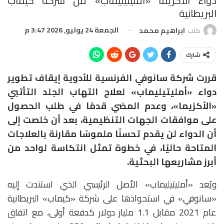
دواء الأكزيما «أمليتيليماب» من شركة كيماب
البريطانية
الجمعة 24 يوليو, 2026 3:47 م
كتب
ابراهيم محمد
شارك
قررت شركة سانوفي الفرنسية للأدوية إيقاف تطوير
دواء «أمليتيليماب» لعلاج التهاب الجلد التأتبي
«الأكزيما»، وعدم المضي قدمًا في طلب الحصول
على موافقات الجهات التنظيمية، بعد أن خلصت إلى
أن الدواء لن يقدم تحسنًا ملموسًا مقارنة بالعلاجات
المتاحة حاليًا، في خطوة تمثل انتكاسة لواحد من
أبرز مشاريعها البحثية.
ويُعد «أمليتيليماب» الأصل الرئيسي الذي استندت إليه
«سانوفي» في استحواذها على شركة «كيماب» البريطانية
عام 2021 مقابل 1.1 مليار دولار كدفعة أولى، مع اتفاق