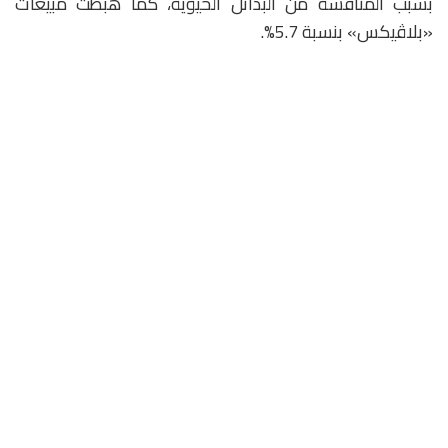
بسبب المنافسة من البدائل الحيوية، كما هبطت مبيعات
«بلاڤيكس» بنسبة 5.7%.