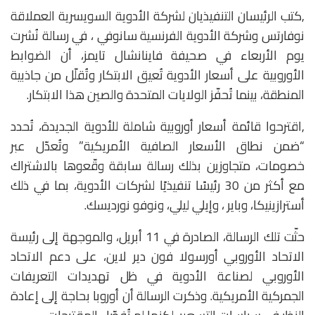
,كتب الرئيسان التنفيذيان لشركة الأدوية السويسرية العملاقة
نوفارتس وشركة الأدوية الفرنسية سانوفي ، في رسالة نُشرت
يوم الأربعاء في صحيفة فاينانشال تايمز، أن الضوابط
الأوروبية على أسعار الأدوية تُعيق الابتكار وتُقلّل من جاذبية
المنطقة، بينما تُحفّز الولايات المتحدة والصين هذا الابتكار.
,اقترحوا قائمة أسعار أوروبية شاملة للأدوية الجديدة، تُحدد
“ضمن نطاق الأسعار الصافية الأمريكية” وتُعدّل عبر
خصومات، متجاوزين بذلك رسالة سابقة وقّعوها بالاشتراك
مع أكثر من 30 رئيسًا تنفيذيًا لشركات الأدوية، بما في ذلك
أسترازينيكا، وباير ، وإيلي ليلي، ونوفو نورديسك.
حثّت تلك الرسالة، الصادرة في 11 أبريل، والموجهة إلى رئيسة
الاتحاد الأوروبي أورسولا فون دير لاين، على دعم الاتحاد
الأوروبي لصناعة الأدوية في ظل تهديدات التعريفات
الجمركية الأمريكية. وذكرت الرسالة أن أوروبا بحاجة إلى إعادة