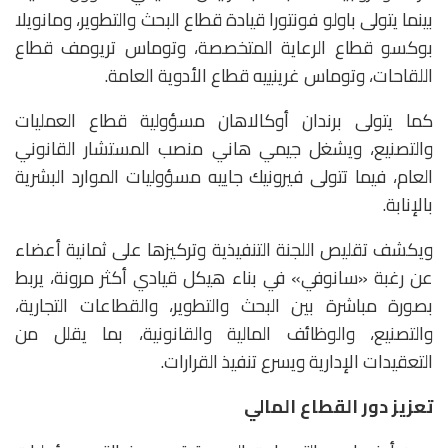
بينما يتولى باولو فونتورا قيادة قطاع البحث والتطوير، ومانويلا
بوكسو قطاع الرعاية المتخصصة، وتوماس تريومف قطاع
اللقاحات، وتوماس غرينييه قطاع الأدوية العامة.
كما يتولى برندان أوكالاهان مسؤولية قطاع العمليات
والتصنيع، ويشغل جيمي هاني منصب المستشار القانوني
العام، فيما تتولى فيرونيك جاييه مسؤوليات الموارد البشرية
بالإنابة.
ويكشف تقليص اللجنة التنفيذية وتركيزها على ثمانية أعضاء
عن رغبة «سانوفي» في بناء هيكل قيادي أكثر مرونة، يربط
بصورة مباشرة بين البحث والتطوير، والقطاعات التجارية،
والتصنيع، والوظائف المالية والقانونية، بما يقلل من
التعقيدات الإدارية ويسرع تنفيذ القرارات.
تعزيز دور القطاع المالي