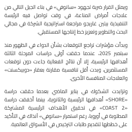
ويمثل القرار ضربة لجهود «سانوفي» في بناء الجيل التالي من
علاجات أمراض المناعة، في وقت تواصل فيه الرئيسة
التنفيذية بيلين غاريجو مراجعة استراتيجية الشركة في مجالي
البحث والتطوير وتعزيز خط إنتاجها المستقبلي.
وبدأت مؤشرات تراجع التوقعات بشأن الدواء في الظهور منذ
سبتمبر 2025، عندما حققت أولى دراسات المرحلة الثالثة
أهدافها الرئيسية، إلا أن نتائج الفعالية جاءت دون توقعات
المستثمرين، وبدت أقل تنافسية مقارنة بعقار «دوبيكسنت»
والعلاجات المنافسة الأخرى.
وتزايدت الشكوك في يناير الماضي بعدما حققت دراسة
«SHORE» أهدافها الرئيسية والثانوية، بينما أخفقت دراسة
«COAST 2» في تحقيق الأهداف الرئيسية المشتركة
المطلوبة في أوروبا، رغم استمرار «سانوفي» آنذاك في التأكيد
على خططها لتقديم طلبات الترخيص في الأسواق العالمية.