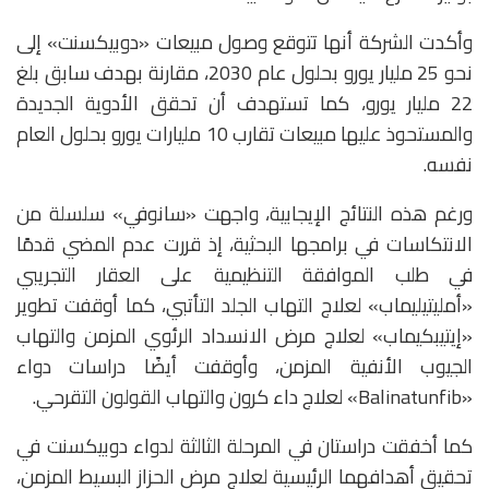
وأكدت الشركة أنها تتوقع وصول مبيعات «دوبيكسنت» إلى
نحو 25 مليار يورو بحلول عام 2030، مقارنة بهدف سابق بلغ
22 مليار يورو، كما تستهدف أن تحقق الأدوية الجديدة
والمستحوذ عليها مبيعات تقارب 10 مليارات يورو بحلول العام
نفسه.
ورغم هذه النتائج الإيجابية، واجهت «سانوفي» سلسلة من
الانتكاسات في برامجها البحثية، إذ قررت عدم المضي قدمًا
في طلب الموافقة التنظيمية على العقار التجريبي
«أمليتيليماب» لعلاج التهاب الجلد التأتبي، كما أوقفت تطوير
«إيتيبكيماب» لعلاج مرض الانسداد الرئوي المزمن والتهاب
الجيوب الأنفية المزمن، وأوقفت أيضًا دراسات دواء
«Balinatunfib» لعلاج داء كرون والتهاب القولون التقرحي.
كما أخفقت دراستان في المرحلة الثالثة لدواء دوبيكسنت في
تحقيق أهدافهما الرئيسية لعلاج مرض الحزاز البسيط المزمن،