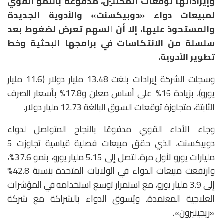
وإيراداتها توقعات المحللين، مدفوعة بالنمو القوي
لمبيعات دواء «دوبيكسنت» والأدوية الجديدة
والمستحوذ عليها، إلا أن السهم تعرض لضغوط بعد
سلسلة من الانتكاسات في برامجها البحثية وخط
تطوير الأدوية.
وسجلت الشركة إيرادات بلغت 13.48 مليار دولار (11.6 مليار
يورو)، بزيادة 16% على أساس معلن و17.8% بأسعار الصرف
الثابتة، متجاوزة توقعات السوق البالغة 12.73 مليار دولار.
وجاء الأداء القوي مدفوعًا بالنجاح المتواصل لدواء
دوبيكسنت، الذي حقق مبيعات فصلية قياسية تجاوزت 5
مليارات يورو لأول مرة، لتصل إلى 5.15 مليار يورو، بنمو 37.6%،
وارتفعت مبيعات الدواء في الولايات المتحدة بنسبة 42.8%
إلى 3.9 مليار يورو، مع استمرار توسع استخدامه في المؤشرات
العلاجية المعتمدة. ويُسوق الدواء بالشراكة مع شركة
«ريجينيرون».