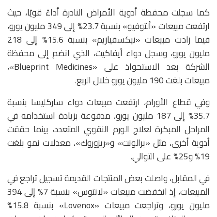
كما سجلت محفظة أدوية الأمراض النادرة أداءً قويًا، حيث
ارتفعت مبيعات «ألتوفيو» بنسبة 23.7% إلى 349 مليون يورو،
فيما زادت مبيعات «نيكسفيازيم» بنسبة 15.6% إلى 218
مليون يورو، وسجل دواء أيفاكيت، الذي انضم إلى محفظة
الشركة بعد الاستحواذ على «Blueprint Medicines»،
مبيعات بلغت 190 مليون يورو خلال الربع.
وفي قطاع الأورام، ارتفعت مبيعات دواء ساركليسا بنسبة
35.7% إلى 187 مليون يورو، مدفوعة بزيادة استخدامه في
المراحل المبكرة لعلاج الورم النقوي المتعدد، بينما حققت
أدوية أخرى، مثل «برالونت» و«ريزوروك»، معدلات نمو بلغت
19% و25% على التوالي.
في المقابل، واصلت بعض المنتجات القديمة تسجيل تراجع في
المبيعات، إذ انخفضت مبيعات «لانتوس» بنسبة 7% إلى 394
مليون يورو، وتراجعت مبيعات «Lovenox» بنسبة 15.8%