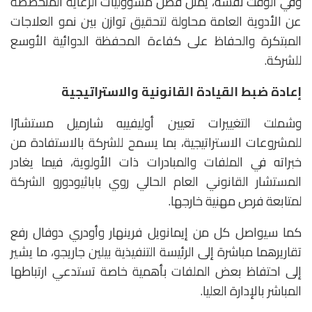
وفي الوقت نفسه، يمثل فصل مسؤوليات الرعاية المتخصصة
عن الأدوية العامة محاولة لتحقيق توازن بين نمو العلاجات
المبتكرة والحفاظ على كفاءة المحفظة الدوائية الأوسع
للشركة.
إعادة ضبط القيادة القانونية والاستراتيجية
وشملت التغييرات تعيين أوليفييه شارميل مستشارًا
للمشروعات الاستراتيجية، بما يسمح للشركة بالاستفادة من
خبراته في الملفات والمبادرات ذات الأولوية، فيما يغادر
المستشار القانوني العام الحالي روي باباثيودورو الشركة
لمتابعة فرص مهنية خارجها.
كما سيواصل كل من إيمانويل فرينهار وأودري دوفال رفع
تقاريرهما مباشرة إلى الرئيسة التنفيذية بيلين جاريجو، ما يشير
إلى احتفاظ بعض الملفات بأهمية خاصة تستدعي ارتباطها
المباشر بالإدارة العليا.