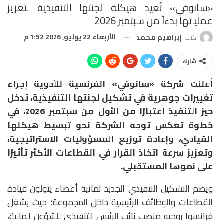
«سانوفي» تُعيد هيكلة لجنتها التنفيذية لتعزيز
عملياتها بدءاً من سبتمبر 2026
الأربعاء 22 يوليو, 2026 1:52 م
كتب
إبراهيم محمد
شارك
أعلنت شركة «سانوفي» الفرنسية للأدوية إجراء
تغييرات جوهرية في تشكيل لجنتها التنفيذية، تدخل
حيز التنفيذ اعتبارًا من الأول من سبتمبر 2026، في
خطوة تعكس توجه الشركة نحو تبسيط هيكلها
القيادي، وإعادة توزيع المسؤوليات الاستراتيجية،
وتعزيز سرعة اتخاذ القرار في القطاعات الأكثر تأثيرًا
على نموها المستقبلي.
ويضم التشكيل التنفيذي الجديد ثمانية أعضاء يتولون قيادة
القطاعات والوظائف الرئيسية داخل المجموعة؛ حيث يشغل
فرانسوا روجيه منصب نائب الرئيس التنفيذي للشؤون المالية،