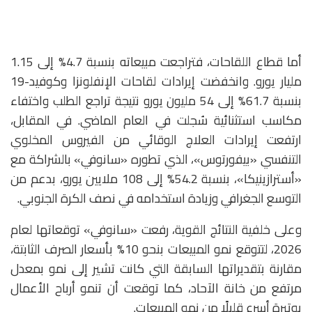
أما قطاع اللقاحات، فتراجعت مبيعاته بنسبة 4.7% إلى 1.15
مليار يورو. وانخفضت إيرادات لقاحات الإنفلونزا وكوفيد-19
بنسبة 61.7% إلى 54 مليون يورو نتيجة تراجع الطلب واختفاء
مكاسب استثنائية سُجلت في العام الماضي. في المقابل،
ارتفعت إيرادات العلاج الوقائي من الفيروس المخلوي
التنفسي «بيفورتوس»، الذي تطوره «سانوفي» بالشراكة مع
«أسترازينيكا»، بنسبة 54.2% إلى 108 ملايين يورو، بدعم من
التوسع الجغرافي وزيادة استخدامه في نصف الكرة الجنوبي.
وعلى خلفية النتائج القوية، رفعت «سانوفي» توقعاتها لعام
2026، لتتوقع نمو المبيعات بنحو 10% بأسعار الصرف الثابتة،
مقارنة بتقديراتها السابقة التي كانت تشير إلى نمو بمعدل
مرتفع من خانة الآحاد، كما توقعت أن تنمو أرباح الأعمال
بوتيرة أسرع قليلًا من نمو المبيعات.