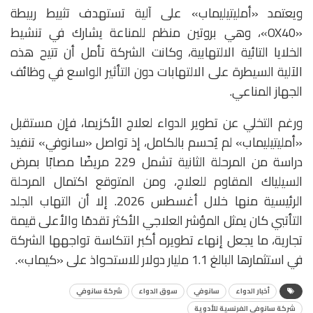
ويعتمد «أمليتيليماب» على آلية تستهدف تثبيط ربيطة
«OX40»، وهي بروتين منظم للمناعة يشارك في تنشيط
الخلايا التائية الالتهابية، وكانت الشركة تأمل أن تتيح هذه
الآلية السيطرة على الالتهابات دون التأثير الواسع في وظائف
الجهاز المناعي.
ورغم التخلي عن تطوير الدواء لعلاج الأكزيما، فإن مستقبل
«أمليتيليماب» لم يُحسم بالكامل، إذ تواصل «سانوفي» تنفيذ
دراسة من المرحلة الثانية تشمل 229 مريضًا مصابًا بمرض
السيلياك المقاوم للعلاج، ومن المتوقع اكتمال المرحلة
الرئيسية منها خلال أغسطس 2026. إلا أن التهاب الجلد
التأتبي كان يمثل المؤشر العلاجي الأكثر تقدمًا والأعلى قيمة
تجارية، ما يجعل إنهاء تطويره أكبر انتكاسة تواجهها الشركة
في استثمارها البالغ 1.1 مليار دولار للاستحواذ على «كيماب».
أخبار الدواء
سانوفي
سوق الدواء
شركة سانوفي
شركة سانوفي الفرنسية للأدوية