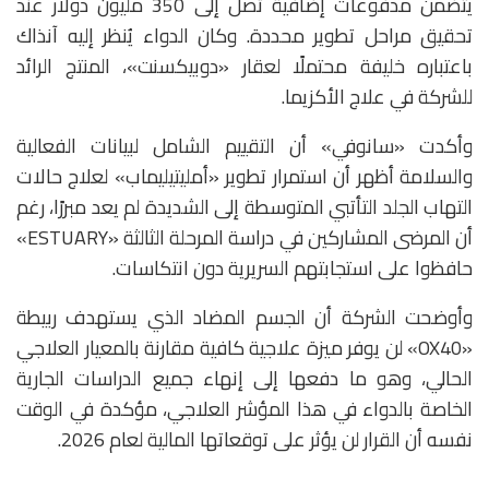
يتضمن مدفوعات إضافية تصل إلى 350 مليون دولار عند
تحقيق مراحل تطوير محددة. وكان الدواء يُنظر إليه آنذاك
باعتباره خليفة محتملًا لعقار «دوبيكسنت»، المنتج الرائد
للشركة في علاج الأكزيما.
وأكدت «سانوفي» أن التقييم الشامل لبيانات الفعالية
والسلامة أظهر أن استمرار تطوير «أمليتيليماب» لعلاج حالات
التهاب الجلد التأتبي المتوسطة إلى الشديدة لم يعد مبررًا، رغم
أن المرضى المشاركين في دراسة المرحلة الثالثة «ESTUARY»
حافظوا على استجابتهم السريرية دون انتكاسات.
وأوضحت الشركة أن الجسم المضاد الذي يستهدف ربيطة
«OX40» لن يوفر ميزة علاجية كافية مقارنة بالمعيار العلاجي
الحالي، وهو ما دفعها إلى إنهاء جميع الدراسات الجارية
الخاصة بالدواء في هذا المؤشر العلاجي، مؤكدة في الوقت
نفسه أن القرار لن يؤثر على توقعاتها المالية لعام 2026.