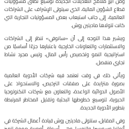
ومن أبرز ملامح التعديلات الجديدة توسيع نطاق مسؤوليات
قطاع الشؤون المالية، الذي سيتولى الإشراف على الشراكات
العالمية، إلى جانب استيعاب بعض المسؤوليات التجارية التي
كانت تتولاها ماديلين روش.
ويشير هذا التوجه إلى أن «سانوفي» تنظر إلى الشراكات
والاستثمارات والتعاونات الخارجية باعتبارها جزءًا أساسيًا من
استراتيجية النمو وتخصيص رأس المال، وليس مجرد نشاط
تجاري منفصل.
ويأتي ذلك في وقت تعتمد فيه شركات الأدوية العالمية
بصورة متزايدة على صفقات الترخيص، والاستحواذ على
الأصول الدوائية الواعدة، والتعاون مع شركات التكنولوجيا
الحيوية، لتوسيع خطوطها البحثية وتقليل المخاطر المرتبطة
بتطوير الأدوية الجديدة.
وفي المقابل، ستتولى ماديلين روش قيادة أعمال الشركة في
ألمانيا وسويسرا والنمسا، وهي أسواق أوروبية مهمة تتميز