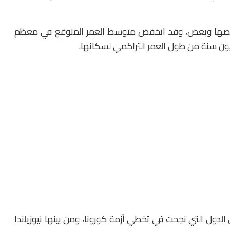
لدول بعضها وبعض، وقد انخفض متوسط العمر المتوقع في معظم
لدول التي نجحت في تخطي أزمة كورونا، ومن بينها نيوزيلندا