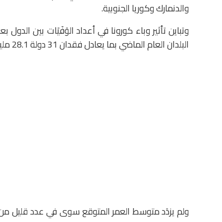
والدنمارك وكوريا الجنوبية.
وتباين تأثير وباء كورونا في أعداد الوَفَيَات بين ا
البلدان العام الماضي بما يعادل فقدان 31 دولة 28.1 مليون سنة من طول العمر التراكمي لسكانها.
ولم يزدَد متوسط العمر المتوقع سوى في عدد قليل من ا