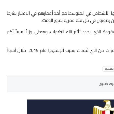
 الأشخاص في المتوسط ​​مع أخذ أعمارهم في الاعتبار بشرط
 يموتون في كل فئة عمرية بمرور الوقت.
دة الذي يحدد تأثير تلك التغيرات، ويعطي وزناً نسبياً أكبر
كان عدد سنوات العمر المفقودة بسبب كورونا أكبر 5 مرات من التي فُقدت بسبب الإنفلونزا عام 2015، خلال أسوأ
المستجد
رك تعليق