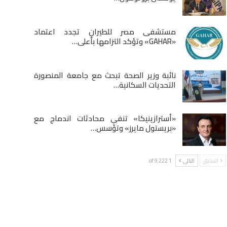
مستشفى مصر للطيران تجدد اعتماد
«GAHAR» وتؤكد التزامها بأعلى…
نائبة وزير الصحة تبحث مع جامعة المنصورة
التحديات السكانية…
«أسترازينيكا» تنفي محادثات اندماج مع
«بريستول مايرز» وتؤسس…
السابق
التالى
1 of 9٬222