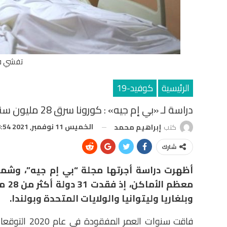
تفشي ف
الرئيسية
كوفيد-19
دراسة لـ «بي إم جيه» : كورونا سرق 28 مليون سنة من حياة سكان 31 دولة في العام الماضي
الخميس 11 نوفمبر, 2021 8:54 م
كتب
إبراهيم محمد
شارك
وبلغاريا وليتوانيا والولايات المتحدة وبولندا.
فاقت سنوات ال