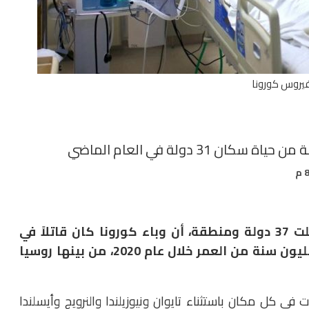
يروس كورونا
أظهرت دراسة أجرتها مجلة “بي إم جيه”، وشملت 37 دولة ومنطقة، أن وباء كورونا كان قاتلاً في
معظم الأماكن، إذ فقدت 31 دولة أكثر من 28 مليون سنة من العمر خلال عام 2020، من بينها روسيا
عمر المفقودة في عام 2020 التوقعات في كل مكان باستثناء تايوان ونيوزيلندا والنرويج وأيسلندا