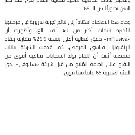
السن تجاوزاً لسن الـ 65.
وجاء هذا الاعتماد استناداً إلى نتائج تجربة سريرية في مرحلتها
الأخيرة شملت أكثر من 40 ألف بالغ، وأظهرت أن
«mFlusiva» حقق فعالية أعلى بنسبة 26.6% مقارنة بلقاح
الإنفلونزا القياسي المرخص. كما قدمت الشركة بيانات
منفصلة أثبتت أن اللقاح يولد استجابات مناعية أقوى من
اللقاح عالي الجرعة المُنتج من قبل شركة «سانوفي» لدى
الفئة العمرية 65 عاماً فما فوق.