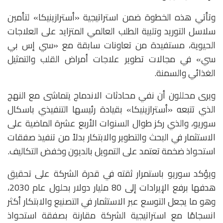
وتأتي هذه الخطوة ضمن استراتيجية «أسترازينيكا» لتأمين
سلاسل التوريد وتلبية الطلب العالمي المتزايد على العلاجات
الحيوية، مستفيدة من تعاونات سابقة مع «سي إس بي
سي» في مجالات تطوير علاجات أمراض القلب والتمثيل
الغذائي والسمنة.
ويرى محللون أن نفي محادثات الاندماج يتماشى مع النهج
الذي تتبعه «أسترازينيكا» بقيادة رئيسها التنفيذي باسكال
سوريو، والذي ركز طوال السنوات الأربع عشرة الماضية على
الاستثمار في البحث والتطوير والابتكار بدلاً من تنفيذ صفقات
استحواذ ضخمة تعتمد على التمويل بالديون وخفض التكاليف.
ويؤكد سوريو باستمرار ثقته في قدرة الشركة على تحقيق
هدفها برفع الإيرادات إلى 80 مليار دولار بحلول عام 2030،
وهو ما يجعل التوسع عبر الاستثمار في التصنيع والابتكار أكثر
انسجامًا مع استراتيجية الشركة مقارنة بصفقة استحواذ