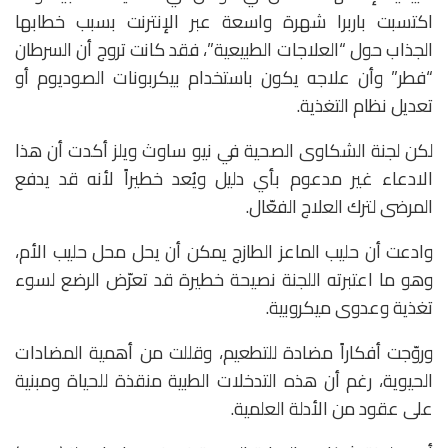
اكتسبت باربرا شهرة واسعة عبر الإنترنت بسبب خطابها
الجذاب حول “العلاجات الطبيعية”، فقد كانت تروج أن السرطان
“فطر” وأن علاجه يكون باستخدام بيكربونات الصوديوم أو
تعديل نظام التغذية.
لكن لجنة الشكاوى الصحية في نيو ساوث ويلز أكدت أن هذا
الادعاء غير مدعوم بأي دليل ويُعد خطيراً لأنه قد يدفع
المرضى لترك العلاج الفعّال.
وادعت أن حليب الماعز الطازج يمكن أن يحل محل حليب الأم،
وهو ما اعتبرته اللجنة نصيحة خطيرة قد تعرّض الرضع لسوء
تغذية وعدوى ميكروبية.
وروّجت أفكاراً مضادة للتطعيم، وقللت من أهمية المضادات
الحيوية، رغم أن هذه التدخلات الطبية منقذة للحياة ومبنية
على عقود من الأدلة العلمية.