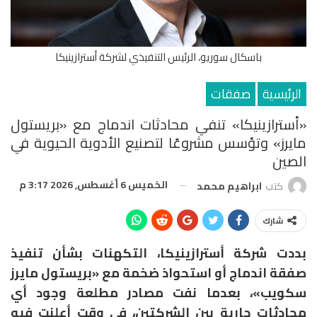
باسكال سوريو، الرئيس التنفيذي لشركة أسترازينيكا
الرئيسية
صفقات
«أسترازينيكا» تنفي محادثات اندماج مع «بريستول
مايرز» وتؤسس مشروعًا لتصنيع الأدوية الحيوية في
الصين
الخميس 6 أغسطس, 2026 3:17 م
كتب
ابراهيم محمد
شارك
بددت شركة أسترازينيكا، التكهنات بشأن تنفيذ
صفقة اندماج أو استحواذ ضخمة مع «بريستول مايرز
سكويب»، بعدما نفت مصادر مطلعة وجود أي
محادثات جارية بين الشركتين، في وقت أعلنت فيه