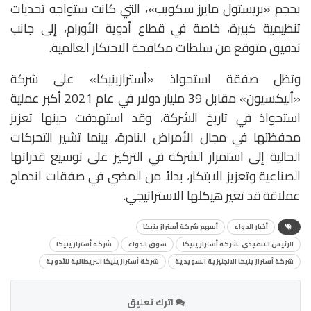
بحجم «بريستول مايرز سكويب»، التي كانت ستواجه تحديات
تنظيمية كبيرة، خاصة في قطاع أدوية الأورام، إلى جانب
تدقيق متوقع من سلطات مكافحة الاحتكار العالمية.
وتظل صفقة استحواذ «أسترازينيكا» على شركة
«أليكسيون» مقابل 39 مليار دولار في عام 2021 أكبر عملية
استحواذ في تاريخ الشركة، وقد استهدفت حينها تعزيز
محفظتها في مجال الأمراض النادرة، بينما تشير التحركات
الحالية إلى استمرار الشركة في التركيز على توسيع قدراتها
الصناعية وتعزيز الابتكار، بدلاً من المضي في صفقات اندماج
عملاقة قد تغير هيكلها الاستراتيجي.
أخبار الدواء
أسهم شركة أسترازينيكا
الرئيس التنفيذي لشركة أسترازينيكا
سوق الدواء
شركة أسترازينيكا
شركة أسترازينيكا الانجليزية السويدية
شركة أسترازينيكا البريطانية للأدوية
اترك تعليق