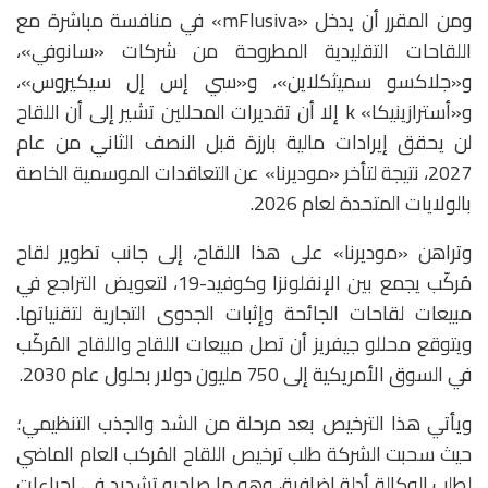
ومن المقرر أن يدخل «mFlusiva» في منافسة مباشرة مع
اللقاحات التقليدية المطروحة من شركات «سانوفي»،
و«جلاكسو سميثكلاين»، و«سي إس إل سيكيروس»،
و«أسترازينيكا» k إلا أن تقديرات المحللين تشير إلى أن اللقاح
لن يحقق إيرادات مالية بارزة قبل النصف الثاني من عام
2027، نتيجة لتأخر «موديرنا» عن التعاقدات الموسمية الخاصة
بالولايات المتحدة لعام 2026.
وتراهن «موديرنا» على هذا اللقاح، إلى جانب تطوير لقاح
مُركّب يجمع بين الإنفلونزا وكوفيد-19، لتعويض التراجع في
مبيعات لقاحات الجائحة وإثبات الجدوى التجارية لتقنياتها.
ويتوقع محللو جيفريز أن تصل مبيعات اللقاح واللقاح المُركّب
في السوق الأمريكية إلى 750 مليون دولار بحلول عام 2030.
ويأتي هذا الترخيص بعد مرحلة من الشد والجذب التنظيمي؛
حيث سحبت الشركة طلب ترخيص اللقاح المُركب العام الماضي
لطلب الوكالة أدلة إضافية، وهو ما صاحبه تشديد في إجراءات