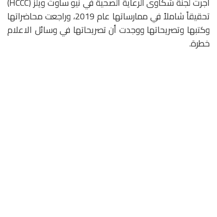
أجرت لجنة شكاوى الرعاية الصحية في نيو ساوث ويلز (HCCC)
تحقيقاً شاملاً في ممارساتها عام 2019، وراجعت محاضراتها
وكتبها وتصريحاتها ووجدت أن تصريحاتها في وسائل الاعلام
خطرة.