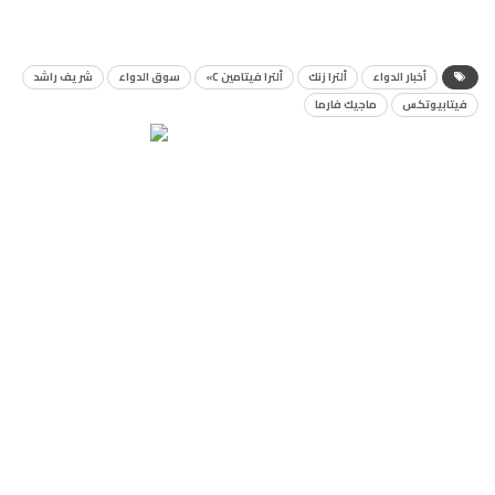
أخبار الدواء
ألترا زنك
ألترا فيتامين C»
سوق الدواء
شريف راشد
فيتابيوتكس
ماجيك فارما