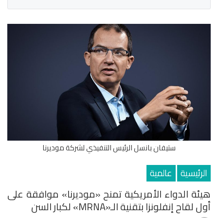
ستيفان بانسل الرئيس التنفيذي لشركة موديرنا
الرئيسية
عالمية
هيئة الدواء الأمريكية تمنح «موديرنا» موافقة على
أول لقاح إنفلونزا بتقنية الـ«mRNA» لكبار السن