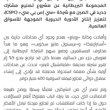
المجموعة البريطانية عن مشروع تصنيع مشترك
جديد في الصين مع شركة «سي إس بي سي» (CSPC)،
لتعزيز إنتاج الأدوية الحيوية الموجهة للأسواق
العالمية.
وأفادت وكالة «رويترز» بعدم وجود أي محادثات جارية بين
«أسترازينيكا» و«بريستول مايرز سكويب»، وهو ما هدأ
مخاوف المستثمرين ودفع سهم الشركة البريطانية إلى
تعويض جزء من خسائره، بعدما كان قد تراجع بنحو 9% إثر
تقرير نشرته صحيفة «فاينانشيال تايمز» تحدث عن محادثات
أولية بشأن صفقة استحواذ محتملة قد تؤدي إلى إنشاء
عملاق دوائي تتجاوز قيمته السوقية 400 مليار دولار.
ولم تصدر أي من الشركتين تعليقًا رسميًا يوضح طبيعة
الاتصالات التي جرت، ما يترك الباب مفتوحًا أمام التساؤلات
حول ما إذا كانت المناقشات لم تتجاوز مرحلة تبادل الأفكار
الأولية، أو أنها توقفت لاحقًا دون الوصول إلى مفاوضات