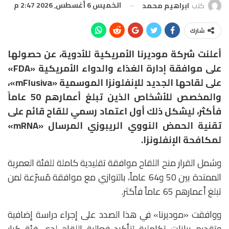
الخميس 6 أغسطس, 2026 2:47 م
كتب
ابراهيم محمد
شارك
أعلنت شركة موديرنا الأمريكية للأدوية، عن حصولها
على موافقة إدارة الغذاء والدواء الأمريكية «FDA»
على لقاحها الجديد للإنفلونزا الموسمية «mFlusiva»،
والمخصص للأشخاص الذين تبلغ أعمارهم 50 عاماً
فأكثر، ليشكل ذلك أول اعتماد رسمي للقاح قائم على
تقنية الحمض النووي الريبوزي المرسال «mRNA»
لمكافحة الإنفلونزا.
وشمل القرار منح اللقاح موافقة تقليدية كاملة للفئة العمرية
الممتدة بين 50 و64 عاماً، بالتوازي مع موافقة مُسرّعة لمن
تبلغ أعمارهم 65 عاماً فأكثر.
ووافقت «موديرنا» في هذا الصدد على إجراء دراسة إضافية
وتقديم بيانات تكاملية لتأكيد فعالية اللقاح لدى فئة كبار