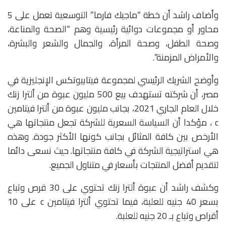
وأضاف راشد أن خطة “ماجيك فارما” التوسعية تعمل على 5
محاور أو مجموعات دوائية رئيسية وهم “الصحة والمناعة،
وصحة الطفل، وصحة المرأة، والجمال والشعر والبشرة،
والأمراض المزمنة”.
وأوضح الشريك الرئيسي لمجموعة فيتابيوتكس الإنجليزية في
مصر، أن شركته تستهدف بيع 500 مليون عبوة من ألترا زنك
خلال العام الجاري 2021، بجانب مليون عبوة من ألترا فيتامين
c ، مؤكدا أن السياسة السعرية للشركة تجعل منتجاتها هي
الأرخص بين كافة المثائل بجانب كونها الأكثر جودة. وهذه
هي استراتيجية الشركة في كافة منتجاتها. حيث نسعى دائما
لتقديم أفضل المنتجات بأسعار في متناول الجميع.
وكشف راشد أن عبوة ألترا زنك تحتوي على 30 قرص وتباع
بسعر 40 جنيه للعلبة، فيما تحتوي ألترا فيتامين c على 10
أقراص وتباع بـ 20 جنيه للعلبة.