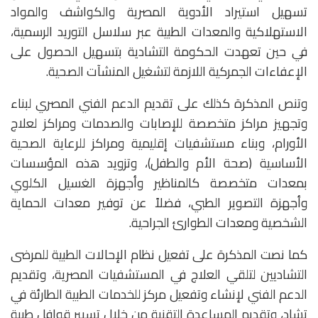
تسهيل استيراد الأدوية المصرية والكواشف والمواد
الاستهلاكية والمعدات الطبية عبر سلاسل التوريد الرسمية،
في حين تعهدت الحكومة التشادية بتسهيل الحصول على
الإعفاءات الجمركية اللازمة لتشغيل المنشآت الصحية.
وتنص المذكرة كذلك على تقديم الدعم الفني المصري لبناء
وتجهيز مراكز متخصصة للإصابات والصدمات ومراكز لعلاج
الأورام، وبناء مستشفيات إقليمية ومراكز للرعاية الصحية
الأساسية (صحة الأم والطفل)، وتزويد هذه المؤسسات
بمعدات متخصصة كالمناظير وأجهزة الغسيل الكلوي
وأجهزة التصوير الطبي، فضلاً عن توفير معدات الحماية
الشخصية ومعدات الطوارئ الجراحية.
كما نصت المذكرة على تفعيل نظام الإحالات الطبية للمرضى
التشاديين لتلقي العلاج في المستشفيات المصرية، وتقديم
الدعم الفني لإنشاء وتفعيل مركز للخدمات الطبية الطارئة في
تشاد، وتقديم المساعدة التقنية من خلال تسيير قوافل طبية