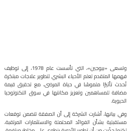
وتسعى «بيوجين»، التي تأسست عام 1978، إلى توظيف
فهمها المتقدم لعلم الأحياء البشري لتطوير علاجات مبتكرة
تُحدث تأثيرًا ملموسًا في حياة المرضى، مع تحقيق قيمة
مضافة للمساهمين وتعزيز مكانتها في سوق التكنولوجيا
الحيوية.
وفي بيانها، أشارت الشركة إلى أن الصفقة تتضمن توقعات
مستقبلية بشأن الفوائد المحتملة والاستثمارات المرتقبة،
لكنها حذّرت من أن تطوير الأدوية ينطوي على مخاطر مرتفعة،