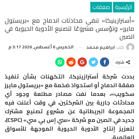
الرئيسية
صفقات
«أسترازينيكا» تنفي محادثات اندماج مع «بريستول
مايرز» وتؤسس مشروعًا لتصنيع الأدوية الحيوية في
الصين
الخميس 6 أغسطس, 2026 3:17 م
كتب
ابراهيم محمد
شارك
بددت شركة أسترازينيكا، التكهنات بشأن تنفيذ
صفقة اندماج أو استحواذ ضخمة مع «بريستول مايرز
سكويب»، بعدما نفت مصادر مطلعة وجود أي
محادثات جارية بين الشركتين، في وقت أعلنت فيه
المجموعة البريطانية عن مشروع تصنيع مشترك
جديد في الصين مع شركة «سي إس بي سي» (CSPC)،
لتعزيز إنتاج الأدوية الحيوية الموجهة للأسواق
العالمية.