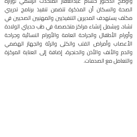
وأوضح الدكتور حسام عبدالغفار المتحدث الرسمي لوزارة
الصحة والسكان أن المذكرة تتضمن تنفيذ برنامج تدريبي
مكثف يستهدف المديرين التنفيذيين والمهنيين الصحيين في
تشاد، ويشمل إنشاء مراكز متخصصة في طب حديثي الولادة
وأورام الأطفال والجراحة العامة والأورام النسائية وجراحة
الأعصاب وأمراض القلب والكلى والرئة والجهاز الهضمي
والدم والأنف والأذن والحنجرة، إضافة إلى العناية المركزة
والتعامل مع الصدمات.