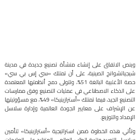
وينص الاتفاق على إنشاء منشأة تصنيع جديدة في مدينة
شيجياتشوانج الصينية، على أن تمتلك «سي إس بي سي»
حصة الأغلبية البالغة 51%، وتتولى دمج أنظمتها المعتمدة
على الذكاء الاصطناعي في عمليات التصنيع وفق ممارسات
التصنيع الجيد، فيما تمتلك «أسترازينيكا» 49%، مع مسؤوليتها
عن الإشراف على معايير الجودة العالمية وإدارة سلاسل
الإمداد والتوزيع.
وتأتي هذه الخطوة ضمن استراتيجية «أسترازينيكا» لتأمين
سلاسل التوريد وتلبية الطلب العالمي المتزايد على العلاجات