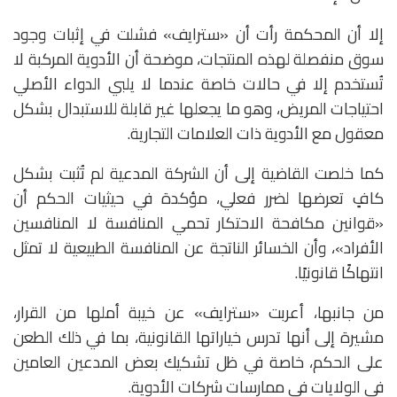
إلا أن المحكمة رأت أن «سترايف» فشلت في إثبات وجود
سوق منفصلة لهذه المنتجات، موضحة أن الأدوية المركبة لا
تُستخدم إلا في حالات خاصة عندما لا يلبي الدواء الأصلي
احتياجات المريض، وهو ما يجعلها غير قابلة للاستبدال بشكل
معقول مع الأدوية ذات العلامات التجارية.
كما خلصت القاضية إلى أن الشركة المدعية لم تُثبت بشكل
كافٍ تعرضها لضرر فعلي، مؤكدة في حيثيات الحكم أن
«قوانين مكافحة الاحتكار تحمي المنافسة لا المنافسين
الأفراد»، وأن الخسائر الناتجة عن المنافسة الطبيعية لا تمثل
انتهاكًا قانونيًا.
من جانبها، أعربت «سترايف» عن خيبة أملها من القرار،
مشيرة إلى أنها تدرس خياراتها القانونية، بما في ذلك الطعن
على الحكم، خاصة في ظل تشكيك بعض المدعين العامين
في الولايات في ممارسات شركات الأدوية.