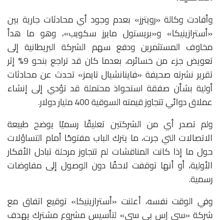
وأفادت وكالة «رويترز» بعدم وجود أي محادثات جارية بين
«أسترازينيكا» و«بريستول مايرز سكويب»، وهو ما هدأ
مخاوف المستثمرين ودفع سهم الشركة البريطانية إلى
تعويض جزء من خسائره، بعدما كان قد تراجع بنحو 9% إثر
تقرير نشرته صحيفة «فاينانشيال تايمز» تحدث عن محادثات
أولية بشأن صفقة استحواذ محتملة قد تؤدي إلى إنشاء
عملاق دوائي تتجاوز قيمته السوقية 400 مليار دولار.
ولم تصدر أي من الشركتين تعليقًا رسميًا يوضح طبيعة
الاتصالات التي جرت، ما يترك الباب مفتوحًا أمام التساؤلات
حول ما إذا كانت المناقشات لم تتجاوز مرحلة تبادل الأفكار
الأولية، أو أنها توقفت لاحقًا دون الوصول إلى مفاوضات
رسمية.
وفي الوقت نفسه، أعلنت «أسترازينيكا» توقيع اتفاق مع
شركة «سي إس بي سي» لتأسيس مشروع مشترك يهدف