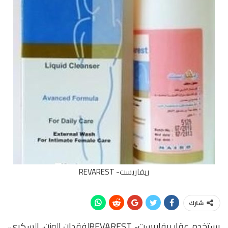
ريفاريست- REVAREST
شارك
يستخدم عقار ريفاريست- REVARESTلفقدان الوزن، السكري،