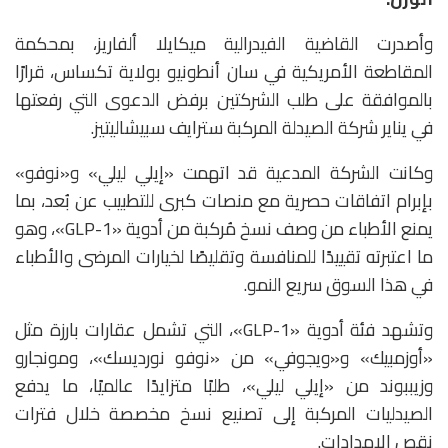
وأصدرت القاضية الفيدرالية
ميكايلا ألفاريز
، بمحكمة
المقاطعة الأمريكية في سان أنطونيو بولاية تكساس، قرارًا
بالموافقة على طلب الشركتين برفض الدعوى التي رفعتها
في يناير شركة الصيدلة المركبة
سترايف سبيشاليتيز
.
وكانت الشركة المدعية قد اتهمت «إيلي ليلي» و«نوفو»
بإبرام اتفاقات حصرية مع منصات كبرى للتطبيب عن بُعد، بما
يمنع الأطباء من وصف نسخ مُركبة من أدوية «GLP-1»، وهو
ما اعتبرته تقييدًا للمنافسة وتقليصًا لخيارات المرضى والأطباء
في هذا السوق سريع النمو.
وتشهد فئة أدوية «GLP-1»، التي تشمل عقارات بارزة مثل
«
أوزمبيك»
و«
ويجوفي»
من «نوفو نورديسك»، و
مونجارو
و
زيببوند
من «إيلي ليلي»، طلبًا متزايدًا عالميًا، ما يدفع
الصيدليات المركبة إلى تصنيع نسخ مخصصة خلال فترات
نقص الإمدادات.