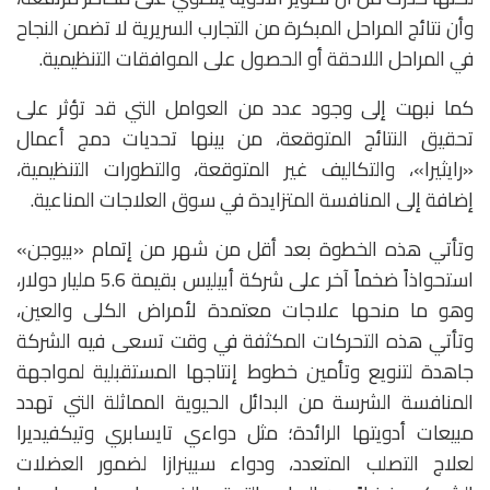
وأن نتائج المراحل المبكرة من التجارب السريرية لا تضمن النجاح
في المراحل اللاحقة أو الحصول على الموافقات التنظيمية.
كما نبهت إلى وجود عدد من العوامل التي قد تؤثر على
تحقيق النتائج المتوقعة، من بينها تحديات دمج أعمال
«رايثيرا»، والتكاليف غير المتوقعة، والتطورات التنظيمية،
إضافة إلى المنافسة المتزايدة في سوق العلاجات المناعية.
وتأتي هذه الخطوة بعد أقل من شهر من إتمام «بيوجن»
استحواذاً ضخماً آخر على شركة أبيليس بقيمة 5.6 مليار دولار،
وهو ما منحها علاجات معتمدة لأمراض الكلى والعين،
وتأتي هذه التحركات المكثفة في وقت تسعى فيه الشركة
جاهدة لتنويع وتأمين خطوط إنتاجها المستقبلية لمواجهة
المنافسة الشرسة من البدائل الحيوية المماثلة التي تهدد
مبيعات أدويتها الرائدة؛ مثل دواءي تايسابري وتيكفيديرا
لعلاج التصلب المتعدد، ودواء سبينرازا لضمور العضلات