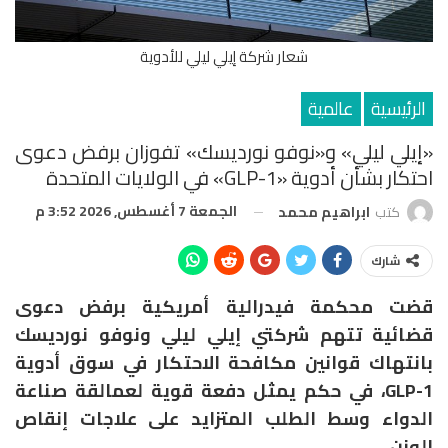
شعار شركة إيلي ليلي للأدوية
الرئيسية
عالمية
«إيلي ليلي» و«نوفو نورديسك» تفوزان برفض دعوى
احتكار بشأن أدوية «GLP-1» في الولايات المتحدة
الجمعة 7 أغسطس, 2026 3:52 م
كتب
ابراهيم محمد
شارك
قضت محكمة فيدرالية أمريكية برفض دعوى
قضائية تتهم شركتي
إيلي ليلي
و
نوفو نورديسك
بانتهاك قوانين مكافحة الاحتكار في سوق أدوية
GLP-1، في حكم يمثل دفعة قوية لعمالقة صناعة
الدواء وسط الطلب المتزايد على علاجات إنقاص
الوزن.