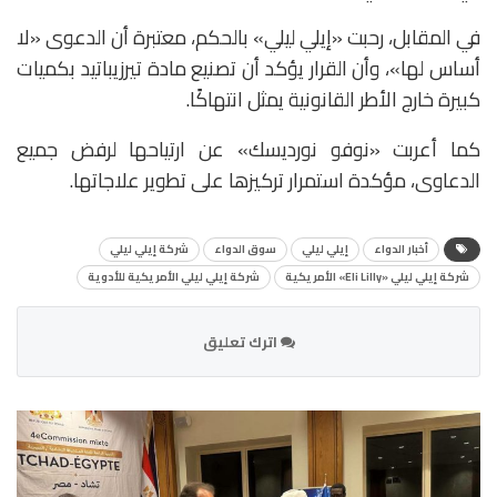
في المقابل، رحبت «إيلي ليلي» بالحكم، معتبرة أن الدعوى «لا
أساس لها»، وأن القرار يؤكد أن تصنيع مادة تيرزيباتيد بكميات
كبيرة خارج الأطر القانونية يمثل انتهاكًا.
كما أعربت «نوفو نورديسك» عن ارتياحها لرفض جميع
الدعاوى، مؤكدة استمرار تركيزها على تطوير علاجاتها.
أخبار الدواء
إيلي ليلي
سوق الدواء
شركة إيلي ليلي
شركة إيلي ليلي «Eli Lilly» الأمريكية
شركة إيلي ليلي الأمريكية للأدوية
اترك تعليق