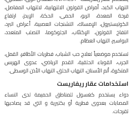
التهاب الكبد، أمراض القولون الالتهابية، لالتهاب المفاصل،
قرحة المعدة، الربو، الحمى، الحكة، الإيدز، ارتفاع
الكوليستيرول، الإمساك، التشنجات العصبية، أعراض البرد،
انتفاخ القولون، الإكتئاب، الجلوكوما، التصلب المتعدد،
البواسير، التهاب العظام.
تستخدم موضعياً لعلاج حب الشباب، فطريات الأظافر، القمل،
الجرب، القوباء الحلقية، القدم الرياضي، عدوى الهربس
المتكررة، ألم الأسنان، التهاب الحلق، التهاب الأذن الوسطى.
استخدامات عقار ريفاريست
دواء يستخدم كغسول للمناطق الحميمة لدى النساء
المصابات بعدوى فطرية أو بكتيرية و التي قد يصاحبها
تقرحات.