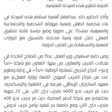
اللازمة لتطوير هذه المرحلة التعليمية.
وأكد الدكتور خالد عبدالغفار أهمية استثمار هذه المرحلة في
بناء شخصية الطفل وتنمية مهاراته الشخصية والاجتماعية
والمعرفية، مشددًا على ضرورة وضع دراسة قابلة للتطبيق
الفعلي خلال فترة زمنية محددة، بالتنسيق مع الوزارات
المعنية والاستفادة من التجارب الدولية.
ومن جانبه استعرض وزير العمل عددًا من النماذج الناجحة في
مجالات التدريب والتعاون، من بينها؛ التعاون مع شركة «ابدأ
إديو»، الذراع التدريبي للمبادرة الوطنية «ابدأ»، في إدارة وتطوير
عدد من مراكز التدريب المهني التابعة لوزارة العمل،و مع
معهد الساليزيان الإيطالي بفرعيه في القاهرة والإسكندرية،
حيث تم تدريب نحو 4000 متدرب حتى الآن على 23 مهنة
مختلفة،و مع شركة الحفر المصرية، حيث تم تدريب نحو 400
متدرب حتى الآن، ومع جامعة بدر لتنفيذ برامج تدريب تحويلي
على مهنة «مساح عام» لخريجي كليات الآداب، قسم