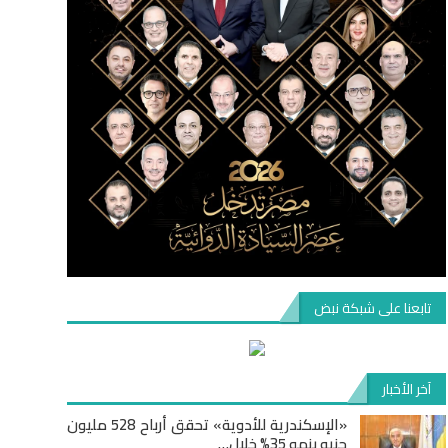
تابعنا على شبكة نبض
آخر الأخبار
«الإسكندرية للأدوية» تحقق أرباح 528 مليون
جنيه بنمو 35% خلال…