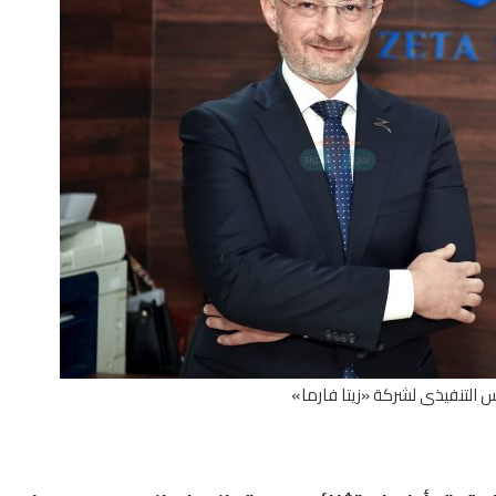
س التنفيذى لشركة «زيتا فارما»