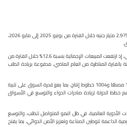
وأشارت المصادر إلى أن زيتا فارما حققت مبيعات بلغت 2.975 مليار جنيه خلال الفترة من يونيو 2025 إلى مايو 2026،
وفي المقابل، واصل سوق الدواء المصري أداءه الإيجابي، إذ ارتفعت المبيعات الإجمالية بنسبة 12.6% خلال الفترة من
سجل نحو 127.2 مليار جنيه مقارنة بالفترة المناظرة من العام الماضي، مدفوعة بزيادة الطلب
ويستند هذا الأداء إلى قاعدة صناعية متنامية تضم 183 مصنعًا و1004 خطوط إنتاج، بما يعزز قدرة السوق على تلبية
ودعم خطط الدولة لزيادة صادرات الدواء والتوسع في الأسواق
الأدوية العالمية، في ظل النمو المتواصل للطلب، والتوسع
ية الداعمة لتوطين الصناعة وتعزيز الأمن الدوائي، بما يفتح