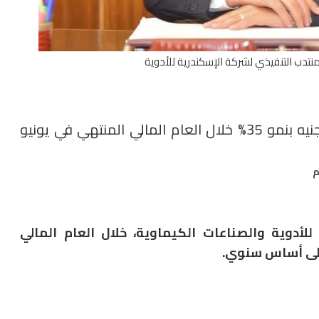
نتدب التنفيذي لشركة الإسكندرية للأدوية
«الإسكندرية للأدوية» تحقق أرباح 528 مليون جنيه بنمو 35% خلال العام المالي المنتهي في يونيو
أدوية والصناعات الكيماوية، خلال العام المالي