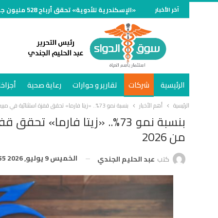
آخر الأخبار
«الإسكندرية للأدوية» تحقق أرباح 528 مليون جنيه بنمو 35% خلال العام المالي المنتهي في يونيو 2026
الرئيسية
شركات
تقارير و حوارات
رعاية صحية
أجزاخا
الرئيسية
أهم الأخبار
بنسبة نمو 73%.. «زيتا فارما» تحقق قفزة استثنائية في مبيعاتها خلال أول 5 أشهر من 2026
من 2026
الخميس 9 يوليو, 2026 3:55 م
كتب
عبد الحليم الجندي