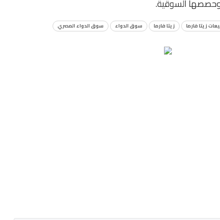
ا وحصصها السوقية.
عات زيتا فارما
زيتا فارما
سوق الدواء
سوق الدواء المصري