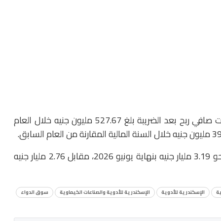
​وأوضحت القوائم المالية للشركة اليوم الأحد، أنها سجلت صافي ربح بعد الضريبة بلغ 527.67 مليون جنيه خلال العام
​وعلى صعيد الإيرادات، بلغ إجمالي الإيرادات/المبيعات نحو 3.19 مليار جنيه بنهاية يونيو 2026، مقابل 2.76 مليار جنيه
ية
الإسكندرية للأدوية
الإسكندرية للأدوية والصناعات الكيماوية
سوق الدواء