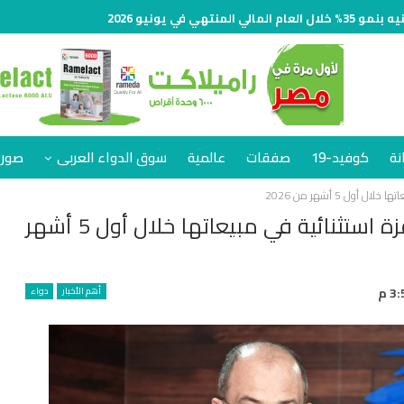
نة
كوفيد-19
صفقات
عالمية
سوق الدواء العربى
صور 
بنسبة نمو 73%.. «زيتا فارما» تحقق قفزة استثنائية في مبيعاتها خلال أول 5 أشهر
أهم الأخبار
دواء