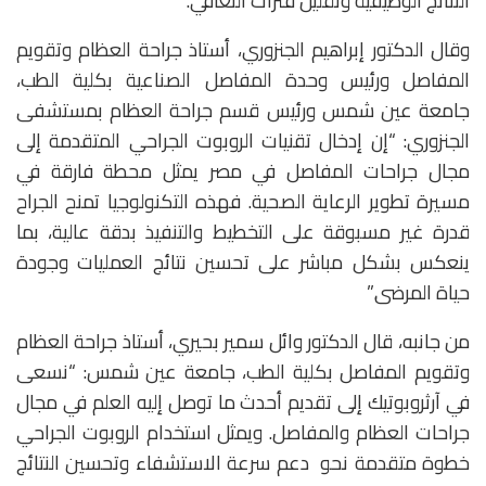
النتائج الوظيفية وتقليل فترات التعافي.
وقال الدكتور إبراهيم الجنزوري، أستاذ جراحة العظام وتقويم
المفاصل ورئيس وحدة المفاصل الصناعية بكلية الطب،
جامعة عين شمس ورئيس قسم جراحة العظام بمستشفى
الجنزوري: “إن إدخال تقنيات الروبوت الجراحي المتقدمة إلى
مجال جراحات المفاصل في مصر يمثل محطة فارقة في
مسيرة تطوير الرعاية الصحية. فهذه التكنولوجيا تمنح الجراح
قدرة غير مسبوقة على التخطيط والتنفيذ بدقة عالية، بما
ينعكس بشكل مباشر على تحسين نتائج العمليات وجودة
حياة المرضى.”
من جانبه، قال الدكتور وائل سمير بحيري، أستاذ جراحة العظام
وتقويم المفاصل بكلية الطب، جامعة عين شمس: “نسعى
في آرثروبوتيك إلى تقديم أحدث ما توصل إليه العلم في مجال
جراحات العظام والمفاصل. ويمثل استخدام الروبوت الجراحي
خطوة متقدمة نحو دعم سرعة الاستشفاء وتحسين النتائج