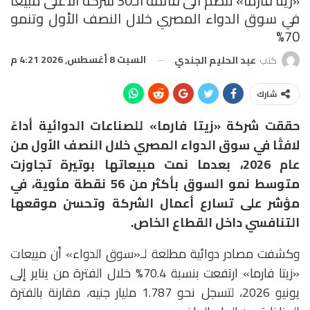
«زيتا فارما» تنضم الى قائمة الـ30 شركة الأعلى مبيعًا
في سوق الدواء المصري خلال النصف الأول وتنمو
70%
السبت 8 أغسطس, 2026 4:21 م
كتب
عبد الحليم الجندي
شارك
حققت شركة «زيتا فارما» للصناعات الدوائية أداءً
لافتًا في سوق الدواء المصري خلال النصف الأول من
عام 2026، بعدما نمت مبيعاتها بوتيرة تجاوزت
متوسط نمو السوق بأكثر من 56 نقطة مئوية، في
مؤشر على تسارع أعمال الشركة وتحسن موقعها
التنافسي داخل القطاع الخاص.
وكشفت مصادر دوائية مطلعة لـ«سوق الدواء» أن مبيعات
«زيتا فارما» ارتفعت بنسبة 70.4% خلال الفترة من يناير إلى
يونيو 2026، لتسجل نحو 1.787 مليار جنيه، مقارنة بالفترة