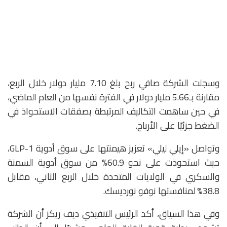
وسجلت الشركة صافي ربح بلغ 7.10 مليار دولار خلال الربع،
مقارنة بـ5.66 مليار دولار في الفترة نفسها من العام الماضي،
في حين ساهمت التكاليف المرتبطة بصفقات الاستحواذ في
الضغط جزئيًا على الأرباح.
وتواصل «إيلي ليلي» تعزيز هيمنتها على سوق أدوية GLP-1،
حيث استحوذت على نحو 60.9% من سوق أدوية السمنة
والسكري في الولايات المتحدة خلال الربع الثاني، مقابل
38.8% لمنافستها
نوفو نورديسك
.
وفي هذا السياق، أكد الرئيس التنفيذي ديف ريكز أن الشركة