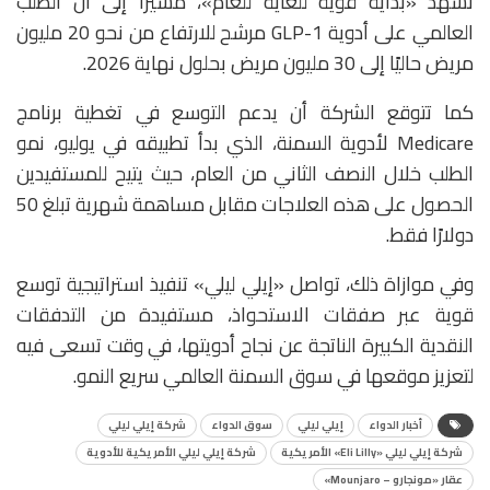
تشهد «بداية قوية للغاية للعام»، مشيرًا إلى أن الطلب
العالمي على أدوية GLP-1 مرشح للارتفاع من نحو 20 مليون
مريض حاليًا إلى 30 مليون مريض بحلول نهاية 2026.
كما تتوقع الشركة أن يدعم التوسع في تغطية برنامج
Medicare
لأدوية السمنة، الذي بدأ تطبيقه في يوليو، نمو
الطلب خلال النصف الثاني من العام، حيث يتيح للمستفيدين
الحصول على هذه العلاجات مقابل مساهمة شهرية تبلغ 50
دولارًا فقط.
وفي موازاة ذلك، تواصل «إيلي ليلي» تنفيذ استراتيجية توسع
قوية عبر صفقات الاستحواذ، مستفيدة من التدفقات
النقدية الكبيرة الناتجة عن نجاح أدويتها، في وقت تسعى فيه
لتعزيز موقعها في سوق السمنة العالمي سريع النمو.
أخبار الدواء
إيلي ليلي
سوق الدواء
شركة إيلي ليلي
شركة إيلي ليلي «Eli Lilly» الأمريكية
شركة إيلي ليلي الأمريكية للأدوية
عقار «مونجارو – Mounjaro»