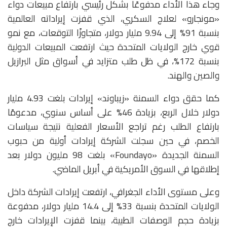
وجاء هذا الأداء مدفوعًا بشكل رئيسي بارتفاع مبيعات دواء
«مونجارو» لعلاج السكري، الذي قفزت إيراداته العالمية
بنسبة 91% إلى 9.94 مليار دولار، متجاوزًا التوقعات، مع نمو
قوي خارج الولايات المتحدة حيث ارتفعت المبيعات الدولية
بنسبة 172%، في ظل طلب متزايد في أسواق مثل البرازيل
والصين والهند.
كما حقق دواء السمنة «زيباوند» إيرادات بلغت 4.93 مليار
دولار خلال الربع، بزيادة 46% على أساس سنوي، مدعومًا
بارتفاع الطلب رغم تراجع الأسعار الفعلية نتيجة سياسات
الخصم، في حين سجلت الشركة إيرادات أولية من حبوب
السمنة الجديدة «Foundayo» بلغت 98 مليون دولار بعد
إطلاقها في السوق الأمريكية في أبريل الماضي.
وعلى مستوى الأداء الجغرافي، ارتفعت إيرادات الشركة داخل
الولايات المتحدة بنسبة 33% إلى 14.4 مليار دولار، مدفوعة
بزيادة حجم الوصفات الطبية، بينما قفزت الإيرادات خارج