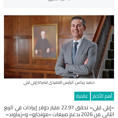
ديفيد ريكس، الرئيس التنفيذي لشركة إيلي ليلي
أهم الأخبار
عالمية
«إيلي ليلي» تحقق 22.97 مليار دولار إيرادات في الربع
الثاني من 2026 بدعم مبيعات «مونجارو» و«زيباوند»