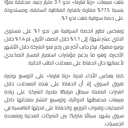
بلغت مبيعات «زيتا فارما» نحو 3.1 مليار جنيه، محققة نموًا
بنسبة 77.5% مقارنة بالفترة المناظرة السابقة، ومستحوذة
على حصة سوقية بلغت نحو 1%.
ويعكس تطور الحصة السوقية من نحو 1% على مستوى
الاثني عشر شهرًا، إلى 1.1% خلال النصف الأول، ثم 1.4% خلال
يونيو منفردًا، تركز جانب أكبر من زخم نمو الشركة خلال الأشهر
الأخيرة، وهو ما يدعم مؤشرات استمرار المسار التصاعدي
لأعمالها حال الحفاظ على معدلات الطلب الحالية.
كما يعكس الأداء قدرة «زيتا فارما» على التوسع بوتيرة
تفوق السوق، إلا أن الحفاظ على هذه المعدلات خلال
الفترات المقبلة سيظل مرتبطًا بقدرة الشركة على زيادة
مبيعات محفظتها الدوائية، وتوسيع انتشار منتجاتها داخل
الصيدليات وقنوات التوزيع، والحفاظ على قدرتها التنافسية في
سوق يشهد سباقًا متزايدًا بين الشركات المحلية ومتعددة
الجنسيات.