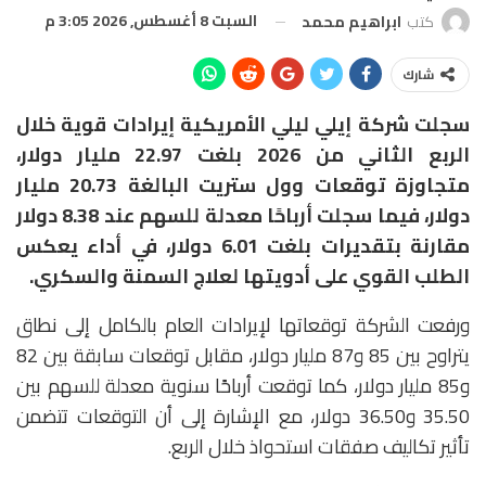
السبت 8 أغسطس, 2026 3:05 م
كتب
ابراهيم محمد
شارك
سجلت شركة
إيلي ليلي الأمريكية
إيرادات قوية خلال
الربع الثاني من 2026 بلغت 22.97 مليار دولار،
متجاوزة توقعات وول ستريت البالغة 20.73 مليار
دولار، فيما سجلت أرباحًا معدلة للسهم عند 8.38 دولار
مقارنة بتقديرات بلغت 6.01 دولار، في أداء يعكس
الطلب القوي على أدويتها لعلاج السمنة والسكري.
ورفعت الشركة توقعاتها لإيرادات العام بالكامل إلى نطاق
يتراوح بين 85 و87 مليار دولار، مقابل توقعات سابقة بين 82
و85 مليار دولار، كما توقعت أرباحًا سنوية معدلة للسهم بين
35.50 و36.50 دولار، مع الإشارة إلى أن التوقعات تتضمن
تأثير تكاليف صفقات استحواذ خلال الربع.