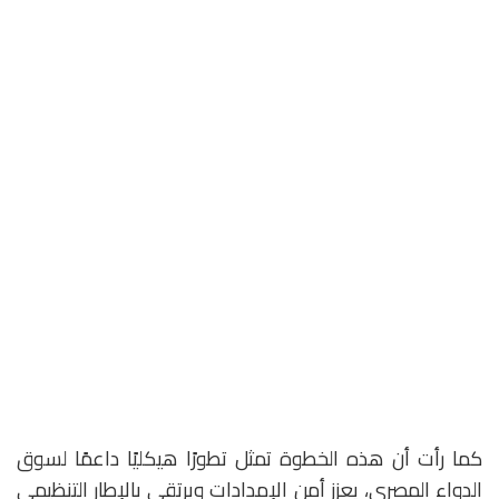
كما رأت أن هذه الخطوة تمثل تطورًا هيكليًا داعمًا لسوق
الدواء المصري، يعزز أمن الإمدادات ويرتقي بالإطار التنظيمي