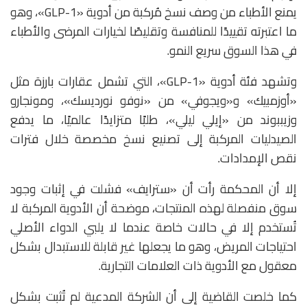
يمنع الأطباء من وصف نسخ مُركبة من أدوية «GLP-1»، وهو
ما اعتبرته تقييدًا للمنافسة وتقليصًا لخيارات المرضى والأطباء
في هذا السوق سريع النمو.
وتشهد فئة أدوية «GLP-1»، التي تشمل عقارات بارزة مثل
«
أوزمبيك»
و«
ويجوفي»
من «نوفو نورديسك»، و
مونجارو
و
زيببوند
من «إيلي ليلي»، طلبًا متزايدًا عالميًا، ما يدفع
الصيدليات المركبة إلى تصنيع نسخ مخصصة خلال فترات
نقص الإمدادات.
إلا أن المحكمة رأت أن «سترايف» فشلت في إثبات وجود
سوق منفصلة لهذه المنتجات، موضحة أن الأدوية المركبة لا
تُستخدم إلا في حالات خاصة عندما لا يلبي الدواء الأصلي
احتياجات المريض، وهو ما يجعلها غير قابلة للاستبدال بشكل
معقول مع الأدوية ذات العلامات التجارية.
كما خلصت القاضية إلى أن الشركة المدعية لم تُثبت بشكل