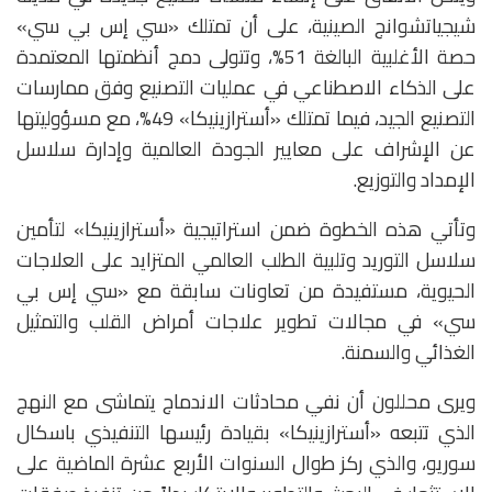
شيجياتشوانج الصينية، على أن تمتلك «سي إس بي سي»
حصة الأغلبية البالغة 51%، وتتولى دمج أنظمتها المعتمدة
على الذكاء الاصطناعي في عمليات التصنيع وفق ممارسات
التصنيع الجيد، فيما تمتلك «أسترازينيكا» 49%، مع مسؤوليتها
عن الإشراف على معايير الجودة العالمية وإدارة سلاسل
الإمداد والتوزيع.
وتأتي هذه الخطوة ضمن استراتيجية «أسترازينيكا» لتأمين
سلاسل التوريد وتلبية الطلب العالمي المتزايد على العلاجات
الحيوية، مستفيدة من تعاونات سابقة مع «سي إس بي
سي» في مجالات تطوير علاجات أمراض القلب والتمثيل
الغذائي والسمنة.
ويرى محللون أن نفي محادثات الاندماج يتماشى مع النهج
الذي تتبعه «أسترازينيكا» بقيادة رئيسها التنفيذي باسكال
سوريو، والذي ركز طوال السنوات الأربع عشرة الماضية على