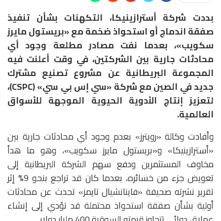
بددت شركة أسترازينيكا، التكهنات بشأن تنفيذ
صفقة اندماج أو استحواذ ضخمة مع «بريستول مايرز
سكويب»، بعدما نفت مصادر مطلعة وجود أي
محادثات جارية بين الشركتين، في وقت أعلنت فيه
المجموعة البريطانية عن مشروع تصنيع مشترك
جديد في الصين مع شركة «سي إس بي سي» (CSPC)،
لتعزيز إنتاج الأدوية الحيوية الموجهة للأسواق
العالمية.
وأفادت وكالة «رويترز» بعدم وجود أي محادثات جارية بين
«أسترازينيكا» و«بريستول مايرز سكويب»، وهو ما هدأ
مخاوف المستثمرين ودفع سهم الشركة البريطانية إلى
تعويض جزء من خسائره، بعدما كان قد تراجع بنحو 9% إثر
تقرير نشرته صحيفة «فاينانشيال تايمز» تحدث عن محادثات
أولية بشأن صفقة استحواذ محتملة قد تؤدي إلى إنشاء
عملاق دوائي تتجاوز قيمته السوقية 400 مليار دولار.