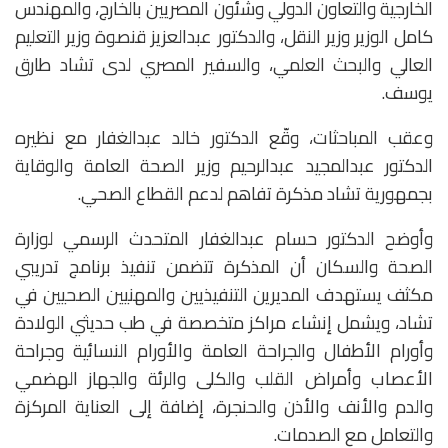
الخارجية والتعاون الدولي وشئون المصريين بالخارج، والمهندس
كامل الوزير وزير النقل، والدكتور عبدالعزيز قنصوة وزير التعليم
العالي والبحث العلمي، والسفير المصري لدى تشاد طارق
يوسف.
وعقب المباحثات، وقّع الدكتور خالد عبدالغفار مع نظيره
الدكتور عبدالمجيد عبدالرحيم وزير الصحة العامة والوقاية
بجمهورية تشاد مذكرة تفاهم لدعم القطاع الصحي.
وأوضح الدكتور حسام عبدالغفار المتحدث الرسمي لوزارة
الصحة والسكان أن المذكرة تتضمن تنفيذ برنامج تدريبي
مكثف يستهدف المديرين التنفيذيين والمهنيين الصحيين في
تشاد، ويشمل إنشاء مراكز متخصصة في طب حديثي الولادة
وأورام الأطفال والجراحة العامة والأورام النسائية وجراحة
الأعصاب وأمراض القلب والكلى والرئة والجهاز الهضمي
والدم والأنف والأذن والحنجرة، إضافة إلى العناية المركزة
والتعامل مع الصدمات.