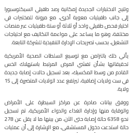
وتتيح الاختبارات الجديدة إمكانية رصد طفيلي السيكلوسبورا
إلى جانب طفيليات معوية أخرى، مع مرونة للمختبرات في
اختيار فحص طفيلي واحد أو ثلاثة أو ستة طفيليات عبر منصات
مختلفة، وهو ما يساعد على مواءمة التكاليف مع احتياجات
التشغيل، بحسب تصريحات الإدارة التنفيذية للشركة التابعة.
يأتي ذلك بالتزامن مع توسيع السلطات الصحية الأمريكية
تحقيقاتها بشأن تفشي المرض المرتبط باستهلاك الخس
القادم من وسط المكسيك، بعد تسجيل حالات إصابة جديدة
في ست ولايات إضافية، ليرتفع عدد الولايات المتضررة إلى 15
ولاية.
ووفق بيانات صادرة عن
مراكز السيطرة على الأمراض
والوقاية منها
و
إدارة الغذاء والدواء الأمريكية
، تم تسجيل
نحو 6358 حالة إصابة حتى الآن، من بينها ما لا يقل عن 278
حالة استدعت دخول المستشفى، مع الإشارة إلى أن عمليات