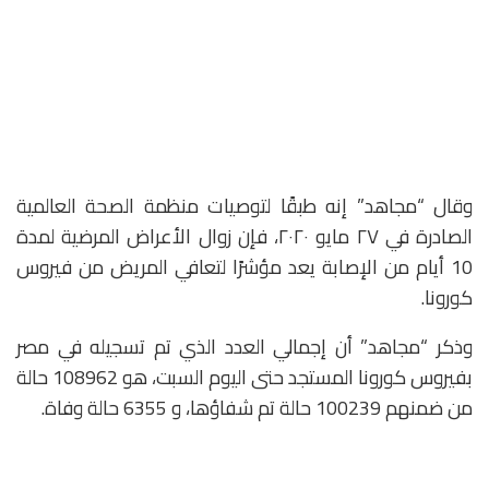
وقال “مجاهد” إنه طبقًا لتوصيات منظمة الصحة العالمية
الصادرة في ٢٧ مايو ٢٠٢٠، فإن زوال الأعراض المرضية لمدة
10 أيام من الإصابة يعد مؤشرًا لتعافي المريض من فيروس
كورونا.
وذكر “مجاهد” أن إجمالي العدد الذي تم تسجيله في مصر
بفيروس كورونا المستجد حتى اليوم السبت، هو 108962 حالة
من ضمنهم 100239 حالة تم شفاؤها، و 6355 حالة وفاة.