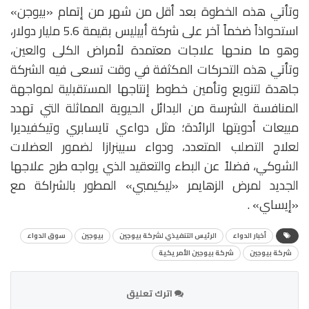
وتأتي هذه الخطوة بعد أقل من شهر من إتمام «بيوجن»
استحواذاً ضخماً آخر على شركة أبيليس بقيمة 5.6 مليار دولار،
وهو ما منحها علاجات معتمدة لأمراض الكلى والعين،
وتأتي هذه التحركات المكثفة في وقت تسعى فيه الشركة
جاهدة لتنويع وتأمين خطوط إنتاجها المستقبلية لمواجهة
المنافسة الشرسة من البدائل الحيوية المماثلة التي تهدد
مبيعات أدويتها الرائدة؛ مثل دواءي تايسابري وتيكفيديرا
لعلاج التصلب المتعدد، ودواء سبينرازا لضمور العضلات
الشوكي، فضلاً عن البطء والتعقيد الذي يواجه طرح علاجها
الجديد لمرض الزهايمر «ليكيمبي» المطور بالشراكة مع
«إيساي» .
أخبار الدواء
الرئيس التنفيذي لشركة بيوجين
بيوجين
سوق الدواء
شركة بيوجين
شركة بيوجين الأمريكية
اترك تعليق