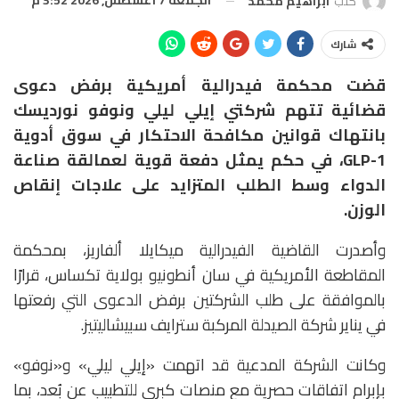
كتب
ابراهيم محمد
شارك
قضت محكمة فيدرالية أمريكية برفض دعوى
قضائية تتهم شركتي
إيلي ليلي
و
نوفو نورديسك
بانتهاك قوانين مكافحة الاحتكار في سوق أدوية
GLP-1، في حكم يمثل دفعة قوية لعمالقة صناعة
الدواء وسط الطلب المتزايد على علاجات إنقاص
الوزن.
وأصدرت القاضية الفيدرالية
ميكايلا ألفاريز
، بمحكمة
المقاطعة الأمريكية في سان أنطونيو بولاية تكساس، قرارًا
بالموافقة على طلب الشركتين برفض الدعوى التي رفعتها
في يناير شركة الصيدلة المركبة
سترايف سبيشاليتيز
.
وكانت الشركة المدعية قد اتهمت «إيلي ليلي» و«نوفو»
بإبرام اتفاقات حصرية مع منصات كبرى للتطبيب عن بُعد، بما