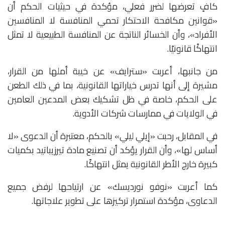
كافٍ تعرضها لضرر فعلي، مؤكدة في حيثيات الحكم أن
«قوانين مكافحة الاحتكار تحمي المنافسة لا المنافسين
الأفراد»، وأن الخسائر الناتجة عن المنافسة الطبيعية لا تمثل
انتهاكًا قانونيًا.
من جانبها، أعربت «سترايف» عن خيبة أملها من القرار،
مشيرة إلى أنها تدرس خياراتها القانونية، بما في ذلك الطعن
على الحكم، خاصة في ظل تشكيك بعض المدعين العامين
في الولايات في ممارسات شركات الأدوية.
في المقابل، رحبت «إيلي ليلي» بالحكم، معتبرة أن الدعوى «لا
أساس لها»، وأن القرار يؤكد أن تصنيع مادة تيرزيباتيد بكميات
كبيرة خارج الأطر القانونية يمثل انتهاكًا.
كما أعربت «نوفو نورديسك» عن ارتياحها لرفض جميع
الدعاوى، مؤكدة استمرار تركيزها على تطوير علاجاتها.