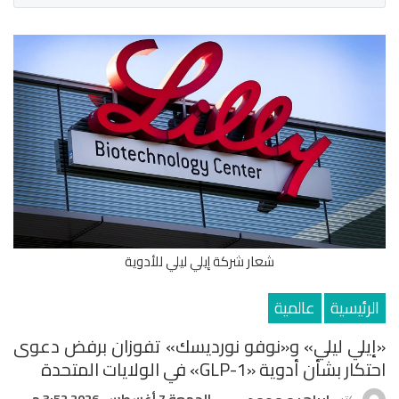
شعار شركة إيلي ليلي للأدوية
الرئيسية
عالمية
«إيلي ليلي» و«نوفو نورديسك» تفوزان برفض دعوى
احتكار بشأن أدوية «GLP-1» في الولايات المتحدة
الجمعة 7 أغسطس, 2026 3:52 م