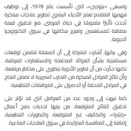
وتسعى «بيوجين»، التي تأسست عام 1978، إلى توظيف
فهمها المتقدم لعلم الأحياء البشري لتطوير علاجات مبتكرة
تُحدث تأثيرًا ملموسًا في حياة المرضى، مع تحقيق قيمة
مضافة للمساهمين وتعزيز مكانتها في سوق التكنولوجيا
الحيوية.
وفي بيانها، أشارت الشركة إلى أن الصفقة تتضمن توقعات
مستقبلية بشأن الفوائد المحتملة والاستثمارات المرتقبة،
لكنها حذّرت من أن تطوير الأدوية ينطوي على مخاطر مرتفعة،
وأن نتائج المراحل المبكرة من التجارب السريرية لا تضمن النجاح
في المراحل اللاحقة أو الحصول على الموافقات التنظيمية.
كما نبهت إلى وجود عدد من العوامل التي قد تؤثر على
تحقيق النتائج المتوقعة، من بينها تحديات دمج أعمال
«رايثيرا»، والتكاليف غير المتوقعة، والتطورات التنظيمية،
إضافة إلى المنافسة المتزايدة في سوق العلاجات المناعية.