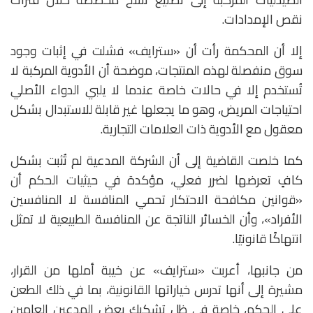
نقص الإمدادات.
إلا أن المحكمة رأت أن «سترايف» فشلت في إثبات وجود
سوق منفصلة لهذه المنتجات، موضحة أن الأدوية المركبة لا
تُستخدم إلا في حالات خاصة عندما لا يلبي الدواء الأصلي
احتياجات المريض، وهو ما يجعلها غير قابلة للاستبدال بشكل
معقول مع الأدوية ذات العلامات التجارية.
كما خلصت القاضية إلى أن الشركة المدعية لم تُثبت بشكل
كافٍ تعرضها لضرر فعلي، مؤكدة في حيثيات الحكم أن
«قوانين مكافحة الاحتكار تحمي المنافسة لا المنافسين
الأفراد»، وأن الخسائر الناتجة عن المنافسة الطبيعية لا تمثل
انتهاكًا قانونيًا.
من جانبها، أعربت «سترايف» عن خيبة أملها من القرار،
مشيرة إلى أنها تدرس خياراتها القانونية، بما في ذلك الطعن
على الحكم، خاصة في ظل تشكيك بعض المدعين العامين