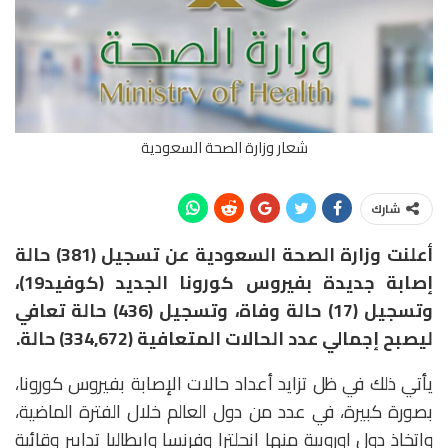
شعار وزارة الصحة السعودية
شارك
أعلنت وزارة الصحة‬⁩ السعودية عن تسجيل (381) حالة
إصابة جديدة بفيروس كورونا‬⁩ الجديد (كوفيد19)،
وتسجيل (17) حالة وفاة، وتسجيل (436) حالة تعافي
ليصبح إجمالي عدد الحالات المتعافية (334,672) حالة.
يأتي ذلك في ظل تزايد أعداد حالات الإصابة بفيروس كورونا،
بصورة كبيرة، في عدد من دول العالم خلال الفترة الماضية،
واتخاذ دول اوروبية منها انجلترا وفرنسا وايطاليا تدابير وقائية