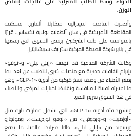
الدواء وسط الطلب المتزايد على علاجات إنقاص
الوزن.
وأصدرت القاضية الفيدرالية
ميكايلا ألفاريز
، بمحكمة
المقاطعة الأمريكية في سان أنطونيو بولاية تكساس، قرارًا
بالموافقة على طلب الشركتين برفض الدعوى التي رفعتها
في يناير شركة الصيدلة المركبة
سترايف سبيشاليتيز
.
وكانت الشركة المدعية قد اتهمت «إيلي ليلي» و«نوفو»
بإبرام اتفاقات حصرية مع منصات كبرى للتطبيب عن بُعد، بما
يمنع الأطباء من وصف نسخ مُركبة من أدوية «GLP-1»، وهو
ما اعتبرته تقييدًا للمنافسة وتقليصًا لخيارات المرضى والأطباء
في هذا السوق سريع النمو.
وتشهد فئة أدوية «GLP-1»، التي تشمل عقارات بارزة مثل
«
أوزمبيك»
و«
ويجوفي»
من «نوفو نورديسك»، و
مونجارو
و
زيببوند
من «إيلي ليلي»، طلبًا متزايدًا عالميًا، ما يدفع
الصيدليات المركبة إلى تصنيع نسخ مخصصة خلال فترات