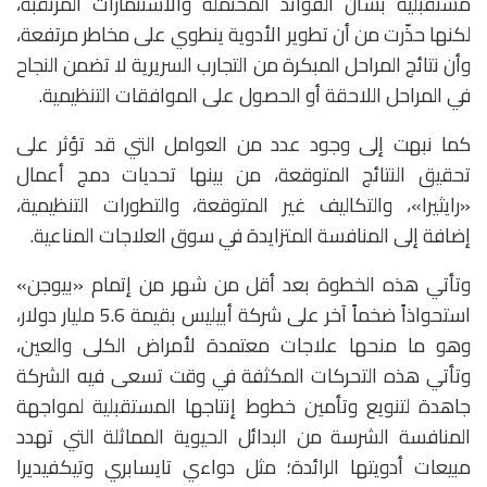
مستقبلية بشأن الفوائد المحتملة والاستثمارات المرتقبة،
لكنها حذّرت من أن تطوير الأدوية ينطوي على مخاطر مرتفعة،
وأن نتائج المراحل المبكرة من التجارب السريرية لا تضمن النجاح
في المراحل اللاحقة أو الحصول على الموافقات التنظيمية.
كما نبهت إلى وجود عدد من العوامل التي قد تؤثر على
تحقيق النتائج المتوقعة، من بينها تحديات دمج أعمال
«رايثيرا»، والتكاليف غير المتوقعة، والتطورات التنظيمية،
إضافة إلى المنافسة المتزايدة في سوق العلاجات المناعية.
وتأتي هذه الخطوة بعد أقل من شهر من إتمام «بيوجن»
استحواذاً ضخماً آخر على شركة أبيليس بقيمة 5.6 مليار دولار،
وهو ما منحها علاجات معتمدة لأمراض الكلى والعين،
وتأتي هذه التحركات المكثفة في وقت تسعى فيه الشركة
جاهدة لتنويع وتأمين خطوط إنتاجها المستقبلية لمواجهة
المنافسة الشرسة من البدائل الحيوية المماثلة التي تهدد
مبيعات أدويتها الرائدة؛ مثل دواءي تايسابري وتيكفيديرا