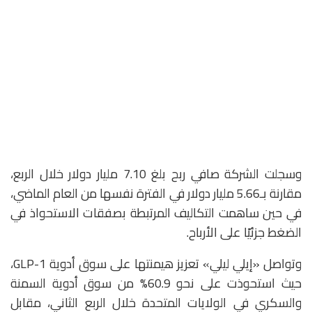
وسجلت الشركة صافي ربح بلغ 7.10 مليار دولار خلال الربع،
مقارنة بـ5.66 مليار دولار في الفترة نفسها من العام الماضي،
في حين ساهمت التكاليف المرتبطة بصفقات الاستحواذ في
الضغط جزئيًا على الأرباح.
وتواصل «إيلي ليلي» تعزيز هيمنتها على سوق أدوية GLP-1،
حيث استحوذت على نحو 60.9% من سوق أدوية السمنة
والسكري في الولايات المتحدة خلال الربع الثاني، مقابل