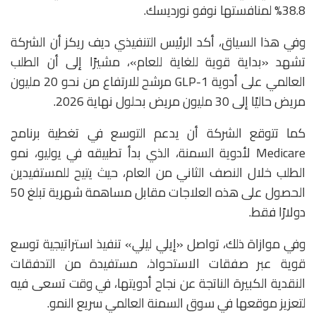
38.8% لمنافستها
نوفو نورديسك
.
وفي هذا السياق، أكد الرئيس التنفيذي ديف ريكز أن الشركة
تشهد «بداية قوية للغاية للعام»، مشيرًا إلى أن الطلب
العالمي على أدوية GLP-1 مرشح للارتفاع من نحو 20 مليون
مريض حاليًا إلى 30 مليون مريض بحلول نهاية 2026.
كما تتوقع الشركة أن يدعم التوسع في تغطية برنامج
Medicare
لأدوية السمنة، الذي بدأ تطبيقه في يوليو، نمو
الطلب خلال النصف الثاني من العام، حيث يتيح للمستفيدين
الحصول على هذه العلاجات مقابل مساهمة شهرية تبلغ 50
دولارًا فقط.
وفي موازاة ذلك، تواصل «إيلي ليلي» تنفيذ استراتيجية توسع
قوية عبر صفقات الاستحواذ، مستفيدة من التدفقات
النقدية الكبيرة الناتجة عن نجاح أدويتها، في وقت تسعى فيه
لتعزيز موقعها في سوق السمنة العالمي سريع النمو.