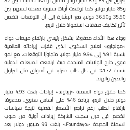
يتراوح بين 85 و87 مليار دولار، مقابل توقعات سابقة بين 82
و85 مليار دولار، كما توقعت أرباحًا سنوية معدلة للسهم بين
35.50 و36.50 دولار، مع الإشارة إلى أن التوقعات تتضمن
تأثير تكاليف صفقات استحواذ خلال الربع.
وجاء هذا الأداء مدفوعًا بشكل رئيسي بارتفاع مبيعات دواء
«مونجارو» لعلاج السكري، الذي قفزت إيراداته العالمية
بنسبة 91% إلى 9.94 مليار دولار، متجاوزًا التوقعات، مع نمو
قوي خارج الولايات المتحدة حيث ارتفعت المبيعات الدولية
بنسبة 172%، في ظل طلب متزايد في أسواق مثل البرازيل
والصين والهند.
كما حقق دواء السمنة «زيباوند» إيرادات بلغت 4.93 مليار
دولار خلال الربع، بزيادة 46% على أساس سنوي، مدعومًا
بارتفاع الطلب رغم تراجع الأسعار الفعلية نتيجة سياسات
الخصم، في حين سجلت الشركة إيرادات أولية من حبوب
السمنة الجديدة «Foundayo» بلغت 98 مليون دولار بعد