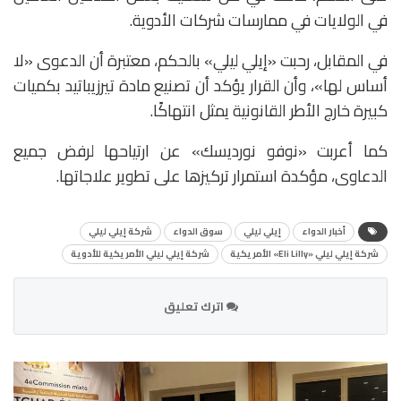
في الولايات في ممارسات شركات الأدوية.
في المقابل، رحبت «إيلي ليلي» بالحكم، معتبرة أن الدعوى «لا
أساس لها»، وأن القرار يؤكد أن تصنيع مادة تيرزيباتيد بكميات
كبيرة خارج الأطر القانونية يمثل انتهاكًا.
كما أعربت «نوفو نورديسك» عن ارتياحها لرفض جميع
الدعاوى، مؤكدة استمرار تركيزها على تطوير علاجاتها.
أخبار الدواء
إيلي ليلي
سوق الدواء
شركة إيلي ليلي
شركة إيلي ليلي «Eli Lilly» الأمريكية
شركة إيلي ليلي الأمريكية للأدوية
اترك تعليق