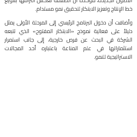
الأصول الجديدة، مؤكدة أن الصفقة تعكس التزامها بتنويع
خط الإنتاج وتعزيز الابتكار لتحقيق نمو مستدام.
وأضافت أن دخول البرنامج الرئيسي إلى المرحلة الأولى يمثل
دليلاً على فعالية نموذج «الابتكار المفتوح» الذي تتبعه
الشركة في البحث عن فرص خارجية، إلى جانب استمرار
استثماراتها في علم المناعة باعتباره أحد المجالات
الاستراتيجية للنمو.