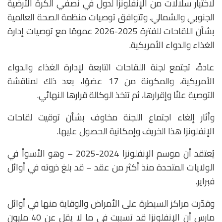
لاختيار سلالات من الإنفلونزا لدول في نصفي الكرة الأرضية
الجنوبي والشمالي. وتتوافق توصيات منظمة الصحة العالمية
بشأن اللقاحات للفترة 2025-2026 عمومًا مع توصيات إدارة
الغذاء والدواء الأمريكية.
عادةً، تجتمع لجنة اللقاحات التابعة لإدارة الغذاء والدواء
الأمريكية، والمكونة من 17 عضوًا، بعد ذلك لمناقشة
التوصية علنًا وإقرارها، ثم تتخذ الوكالة قرارها النهائي.
وأثار إلغاء اجتماع اللجنة مخاوف بشأن توقيت لقاحات
الإنفلونزا هذا الخريف وإمكانية الحصول عليها.
يُعتقد أن موسم الإنفلونزا 2024-2025 – وهو الأسوأ في
الولايات المتحدة منذ أكثر من عقد – قد بلغ ذروته في أوائل
فبراير.
وقدّرت مراكز السيطرة على الأمراض والوقاية منها في أوائل
مارس أن الإنفلونزا قد تسببت في ما لا يقل عن 40 مليون