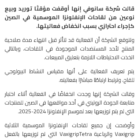
قالت شركة سانوفي إنها أوقفت مؤقتًا توريد وبيع
نوعين من لقاحات الإنفلونزا الموسمية في الصين
كإجراء احترازي بسبب انخفاض فعاليتها.
وتتوقع الشركة أن الفعالية قد تتأثر قبل انتهاء مدة صلاحية
المنتج لأحد المستضدات الموجودة في اللقاحات، وبالتالي
اتخذت الاحتياطات اللازمة بتعليق المبيعات.
يتم تعريف الفعالية على أنها مقياس النشاط البيولوجي
للقاح، وترتبط ارتباطًا مباشرًا بفعاليته.
وقالت الشركة إنها وجدت انخفاضًا في الفعالية أثناء اختبار
متابعة الجودة الروتيني في أحد مواقعها في الصين للمنتجات
التي لم يتم توزيعها بعد لموسم الإنفلونزا 2024-2025.
وأوضحت إن جميع لقاحات الإنفلونزا الموسمية الثلاثية
Vaxigrip والرباعية VaxigripTetra التي تم توزيعها بالفعل