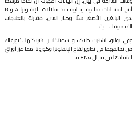
وقالت الشركة في بيان، إن البيانات أظهرت أن لقاحًا مرشحًا
أنتج استجابات مناعية إيجابية ضد سلالات الإنفلونزا A و B
لدى البالغين الأصغر سنًا وكبار السن، مقارنة بالعلاجات
القياسية الحالية.
وفي يوليو، اشترت جلاكسو سميثكلاين شريكتها كيورفاك
من تحالفهما في تطوير لقاح الإنفلونزا وكورونا، مما عزز أوراق
اعتمادها في مجال mRNA.