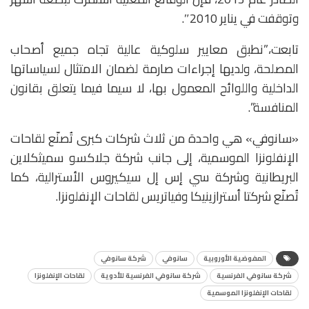
وتوقفت في يناير 2010″.
تابعت،”نطبق معايير سلوكية عالية تجاه جميع أصحاب
المصلحة، ولديها إجراءات صارمة لضمان الامتثال لسياساتها
الداخلية واللوائح المعمول بها، لا سيما فيما يتعلق بقانون
المنافسة”.
«سانوفي» هي واحدة من ثلاث شركات كبرى تُصنّع لقاحات
الإنفلونزا الموسمية، إلى جانب شركة جلاكسو سميثكلاين
البريطانية وشركة سي إس إل سيكيروس الأسترالية، كما
تُصنّع شركتا أسترازينيكا وفياتريس لقاحات الإنفلونزا.
المفوضية الأوروبية
سانوفي
شركة سانوفي
شركة سانوفي الفرنسية
شركة سانوفي الفرنسية للأدوية
لقاحات الإنفلونزا
لقاحات الإنفلونزا الموسمية