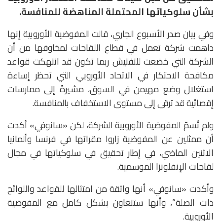
بشأن سلوكياتها المحتملة المناهضة للمنافسة.
وفي بيان صدر الأسبوع الجاري، قالت المفوضية الأوروبية إنها
داهمت شركة تعمل في قطاع اللقاحات لمخاوفها من أن
الشركة التي خضعت للتفتيش ربما تكون قد انتهكت قواعد
مكافحة الاحتكار في الاتحاد الأوروبي التي تحظر إساءة
استغلال وضع مهيمن في السوق، مشيرةً إلى ممارسات
إقصائية قد ترقى إلى مستوى الاستخفاف بالمنافسة.
ولم تُسمّ المفوضية الأوروبية الشركة، لكن «سانوفي» أكدت
أن ممثلين عن المفوضية زاروا مقراتها في فرنسا وألمانيا
الاثنين الماضي، في إطار تحقيق في سلوكياتها في مجال
لقاحات الإنفلونزا الموسمية.
وأكدت «سانوفي» أنها واثقة من امتثالها للقواعد واللوائح
ذات الصلة”، وأنها ستتعاون بشكل كامل مع المفوضية
الأوروبية.