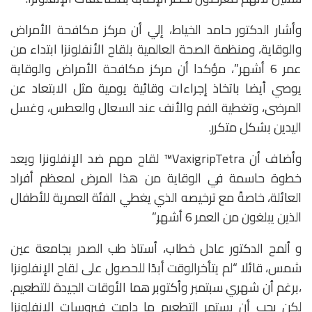
وأشار الدكتور حامد الخياط، إلي أن مركز مكافحة الأمراض
والوقاية، ومنظمة الصحة العالمية بلقاح الأنفلونزا ابتداء من
عمر 6 أشهر”، مؤكدا أن مركز مكافحة الأمراض والوقاية
يوصي أيضا باتخاذ إجراءات وقائية يومية مثل الابتعاد عن
المرضى، وتغطية الفم والأنف عند السعال والعطس، وغسل
اليدين بشكل متكرر.
وأضاف أن VaxigripTetra™️ لقاح مهم ضد الإنفلونزا ويعد
خطوة حاسمة في الوقاية من هذا المرض لمعظم أفراد
العائلة، خاصةً مع ترخيصه الذي يغطي الفئة العمرية للأطفال
الذين يبلغون من العمر 6 أشهر.”
و ألمح الدكتور عادل خطاب، أستاذ طب الصدر بجامعة عين
شمس، قائلا “لم يتأخرالوقت أبدًا للحصول على لقاح الإنفلونزا
،برغم أن شهري سبتمبر وأكتوبر هما الأوقات الجيدة للتطعيم.
لكن يجب أن يستمر التطعيم ما دامت فيروسات الإنفلونزا