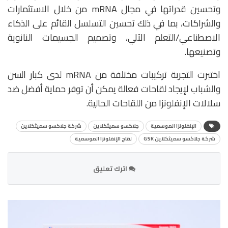
وتحسين قدراتها في مجال mRNA من خلال الاستثمارات
والشراكات، بما في ذلك تحسين التسلسل القائم على الذكاء
الاصطناعي/التعلم الآلي، وتصميم الجسيمات النانوية
وتصنيعها.
اختبرت التجربة تركيبات مختلفة من mRNA لدى كبار السن
والشباب لإيجاد لقاحات فعالة يمكن أن توفر حماية أفضل ضد
سلالات الإنفلونزا من اللقاحات الحالية.
الإنفلونزا الموسمية
جلاكسو سميثكلاين
شركة جلاكسو سميثكلاين
شركة جلاكسو سميثكلاين GSK
لقاح الإنفلونزا الموسمية
اترك تعليق