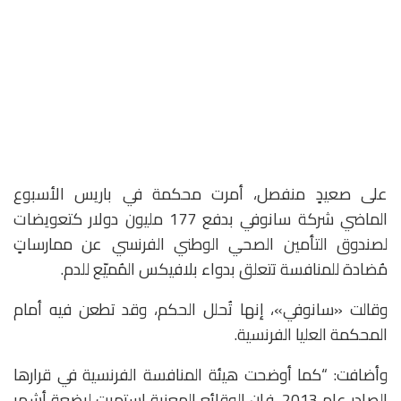
على صعيدٍ منفصل، أمرت محكمة في باريس الأسبوع
الماضي شركة سانوفي بدفع 177 مليون دولار كتعويضات
لصندوق التأمين الصحي الوطني الفرنسي عن ممارساتٍ
مُضادة للمنافسة تتعلق بدواء بلافيكس المُميّع للدم.
وقالت «سانوفي»، إنها تُحلل الحكم، وقد تطعن فيه أمام
المحكمة العليا الفرنسية.
وأضافت: “كما أوضحت هيئة المنافسة الفرنسية في قرارها
الصادر عام 2013، فإن الوقائع المعنية استمرت لبضعة أشهر