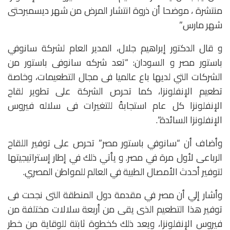
منتشرة ، موضحا أن ذروة انتشار المرض من شهر ديسمبرحتى
شهر مارس.”
و قال الدكتور إبراهيم جلال، المدير العام لشركة سانوفي
باستور مصر و السودان: “تعد شركه سانوفى باستور من
الشركات التي لديها باع عالميا فى مجال التطعيمات، وخاصة
تطعيم الإنفلونزا، كما تحرص الشركة على تطوير لقاح
الإنفلونزا كل عام استجابةً للتغيرات فى سلاله فيروس
الإنفلونزا السائدة”.
وأضاف أن “سانوفي باستور مصر” تحرص على توفير اللقاح
الرباعى لأول مرة في مصر. و يأتي ذلك في إطار إستراتيجيتها
لتوفير أحدث الأمصال الطبية في العالم للمواطن المصري.
وأشار إلي أن مصر في مقدمة دول المنطقة التى نجحت فى
توفير هذا التطعيم الذى يقى من أربعة سلالات مختلفة من
فيروس الإنفلونزا، ويعد ذلك كخطوة ثابتة للوقاية من خطر