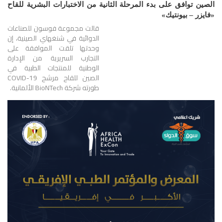
الصين توافق على بدء المرحلة الثانية من الاختبارات البشرية للقاح
«فايزر – بيونتيك»
قالت مجموعة فوسون للصناعات
الدوائية في شنغهاي الصينية، إن
وحدتها تلقت الموافقة على
التجارب السريرية من الإدارة
الوطنية للمنتجات الطبية في
الصين للقاح مرشح COVID-19
طورته شركة BioNTech الألمانية.