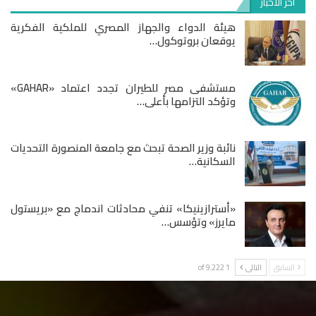
آخر الأخبار
هيئة الدواء والجهاز المصري للملكية الفكرية
يوقعان بروتوكول…
مستشفى مصر للطيران تجدد اعتماد «GAHAR»
وتؤكد التزامها بأعلى…
نائبة وزير الصحة تبحث مع جامعة المنصورة التحديات
السكانية…
«أسترازينيكا» تنفي محادثات اندماج مع «بريستول
مايرز» وتؤسس…
السابق
التالى
1 of 9٬222