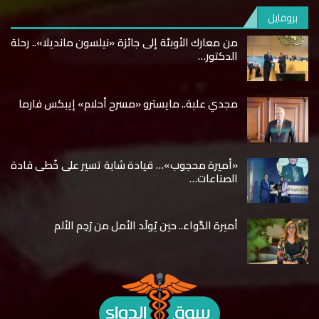
بروفايل
من معارك الأوبئة إلى جائزة «نيلسون مانديلا».. رحلة
الدكتور…
مجدي علبة.. مايسترو «مسرح أحلام» إيبكس فارما
«أميرة محجوب»… قيادة شابة تسير على خُطى قادة
الصناعات…
أميرة الدَّواء.. حين يُولَد الأمل من رَحِم الألم