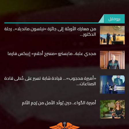
بروفايل
من معارك الأوبئة إلى جائزة «نيلسون مانديلا».. رحلة
الدكتور…
مجدي علبة.. مايسترو «مسرح أحلام» إيبكس فارما
«أميرة محجوب»… قيادة شابة تسير على خُطى قادة
الصناعات…
أميرة الدَّواء.. حين يُولَد الأمل من رَحِم الألم