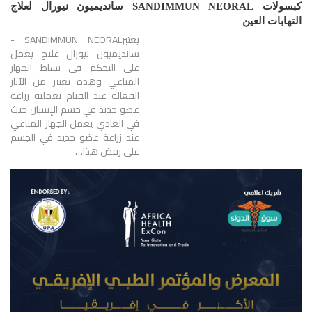
كبسولات SANDIMMUN NEORAL سانديميون نيورال لعلاج
التهابات العين
يعتبرSANDIMMUN NEORAL -
سانديميون نيورال علاج يعمل
على التحكم في نشاط الجهاز
المناعي وهذه تعتبر من الآثار
الفعالة عند القيام بعملية زراعة
عضو جديد في جسم الإنسان حيث
في العادي يعمل الجهاز المناعي
عند زراعة عضو جديد في الجسم
على رفض هذا…