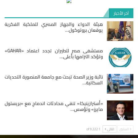
آخر الأخبار
هيئة الدواء والجهاز المصري للملكية الفكرية
يوقعان بروتوكول…
مستشفى مصر للطيران تجدد اعتماد «GAHAR»
وتؤكد التزامها بأعلى…
نائبة وزير الصحة تبحث مع جامعة المنصورة التحديات
السكانية…
«أسترازينيكا» تنفي محادثات اندماج مع «بريستول
مايرز» وتؤسس…
السابق
التالى
1 of 9٬222