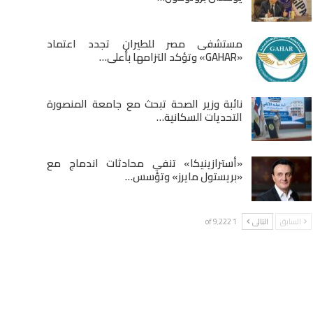
مستشفى مصر للطيران تجدد اعتماد
«GAHAR» وتؤكد التزامها بأعلى…
نائبة وزير الصحة تبحث مع جامعة المنصورة
التحديات السكانية…
«أسترازينيكا» تنفي محادثات اندماج مع
«بريستول مايرز» وتؤسس…
السابق
التالى
1 of 9٬222