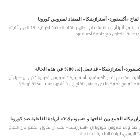
قاح «أكسفورد- أسترازينيكا» المضاد لفيروس كورونا
أعلنت السلطات المكسيكية الإثنين أنها أجازت الاستخدام الطارئ للقاح المضادّ لكوفيد-19 الذي أنتجته
البريطانية بالتعاون مع جامعة أكسفورد.
أسترازينيكا» قد تصل إلى 80% في هذه الحالة
رت استخدام لقاح "أكسفورد-أسترازينيكا" لفيروس "كورونا" في بريطانيا بأن
ع بين لقاحها و «سبوتنيكV» لزيادة الفاعلية ضد كورونا
ضد وباء فيروس كورونا إن «استرازينيكا» يجب أن تحاول الجمع بين اللقاح