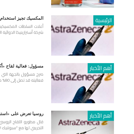
الرئيسية
المكسيك تجيز استخدام ل
شركة أسترازينيكا الدوائية 
أهم الأخبار
مسؤول: فعالية لقاح «أكسفورد- 
صرح مسؤول بالجهة التي أق
فعاليته قد تصل إلى 80% حينما تتراوح الفترة ما بين جرعتي اللقاح إلى 3 أشهر، بحسب وكالة "رويترز".
أهم الأخبار
روسيا تعرض على «استرازينيكا» الجم
قال مطورو اللقاح الروسي 
التجريبي لها مع "سبوتنيك V" الروسي، لزيادة الفاعلية المحتملة.