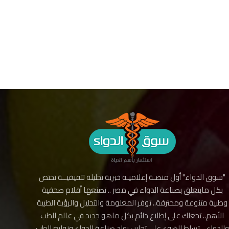
"سوق الدواء" أول منصـة إعلاميـة خبرية تحليلة تثقيفيــة تختص
بكل مايتعلق بصناعة الدواء في مصر .. تصنعها أقلام صحفية
وطبية متنوعة ومحترفة.. توفر المعلومة والتحليل والرؤية الطبية
الأهم.. تجعلك على إطلاع دائم بكل ماهو جديد في عالم الطب
والدواء .. تسلط الضوء على تجارب رواد صناعة الدواء ونوابغ الطب