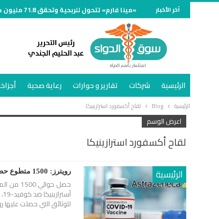
آخر الأخبار
«مينا فارم» تتحول للربحية وتحقق 71.8 مليون جنيه خلال الربع الأول من 2026
الرئيسية
شركات
تقارير و حوارات
رعاية صحية
أجزاخا
الرئيسية
Blog
لقاح أكسفورد استرازينيكا
اعرض الوسم
لقاح أكسفورد استرازينيكا
الرئيسية
رويترز: 1500 متطوع حصلوا على جرعات خاطئة من لقاح أسترازينيكا في التجارب السريرية
حصل حوالي
أس
للوثائق التي حصلت عليها روي