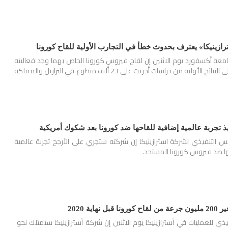
رازينيكا» يعترف بحدوث خطأ في التجارب الأولية للقاح كورونا
امعة أكسفورد يوم الاثنين إن لقاح فيروس كورونا الخاص بهما وجد فعاليته
بنسبة تصل إلى 90% بناءً على النتائج الأولية من دراسات أجريت على 23 ألف متطوع في البرازيل والمملكة
يذ تجربة عالمية إضافية للقاحها ضد كورونا بعد شكوك أمريكية
 التنفيذي لشركة استرازينيكا إن شركته ستجري على الأرجح تجربة عالمية
ها ضد فيروس كورونا المستجد.
اية 2020
فيذي للعمليات في أسترازينيكا يوم الاثنين إن شركة أسترازينيكا ستمتلك نحو