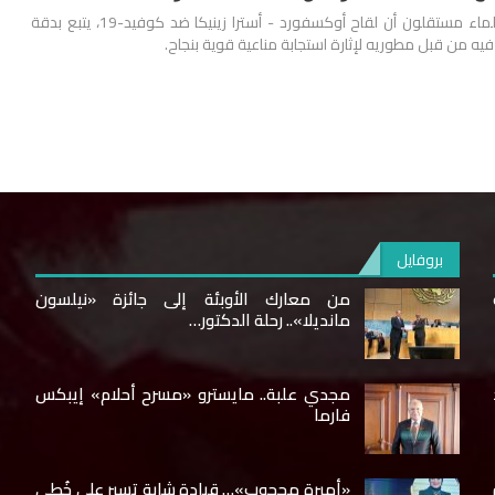
أظهر بحث مفصل أجراه علماء مستقلون أن لقاح أوكسفورد - أسترا زينيكا ضد كوفيد-19، يتبع بدقة
 فيه من قبل مطوريه لإثارة استجابة مناعية قوية بنجاح.
بروفايل
من معارك الأوبئة إلى جائزة «نيلسون
مانديلا».. رحلة الدكتور…
مجدي علبة.. مايسترو «مسرح أحلام» إيبكس
فارما
«أميرة محجوب»… قيادة شابة تسير على خُطى