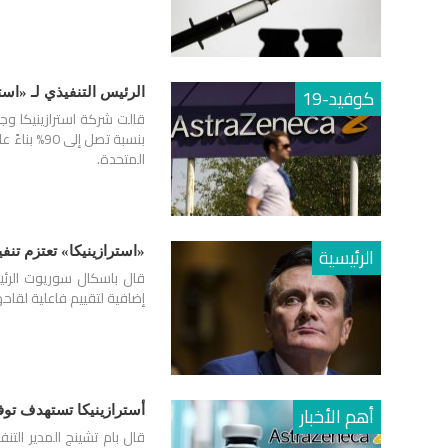
كوفيد-19
الرئيس التنفيذي لـ «است
قالت شركة استرازينيكا وج
المتحدة.
الرئيسية
«استرازينيكا» تعتزم تنف
قال باسكال سوريوت الرئيس
إضافية لتقييم فاعلية لقاح
أهم الأخبار
أسترازينيكا تستهدف توفير 200 مليون جرعة من لقاح كورونا قبل نه
قال بام تشينج المدير التن