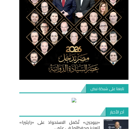
تابعنا على شبكة نبض
آخر الأخبار
«بيوجين» تُكمل الاستحواذ على «رايثيرا»
لتعزيز محفظتها في علم…