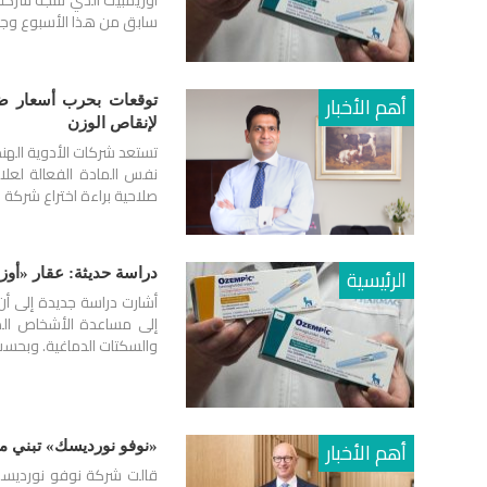
أوزيمبيك الذي تنتجه شركة
سابق من هذا الأسبوع وجدت
أهم الأخبار
توقعات بحرب أسعار ضخم
لإنقاص الوزن
تستعد شركات الأدوية الهن
نفس المادة الفعالة لعلام
صلاحية براءة اختراع شرك
الرئيسية
دراسة حديثة: عقار «أو
أشارت دراسة جديدة إلى أن
إلى مساعدة الأشخاص الذي
والسكتات الدماغية. وبحسب 
أهم الأخبار
«نوفو نورديسك» تبني مصنعًا للمواد ا