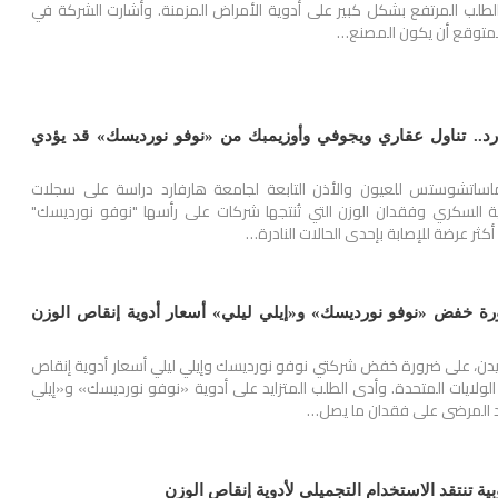
ة الطلب المرتفع بشكل كبير على أدوية الأمراض المزمنة. وأشارت الشركة في
 المتوقع أن يكون المصنع…
د.. تناول عقاري ويجوفي وأوزيمبك من «نوفو نورديسك» قد يؤدي
اتشوستس للعيون والأذن التابعة لجامعة هارفارد دراسة على سجلات
ية السكري وفقدان الوزن التي تُنتجها شركات على رأسها "نوفو نورديسك"
أكثر عرضة للإصابة بإحدى الحالات النادرة…
ة خفض «نوفو نورديسك» و«إيلي ليلي» أسعار أدوية إنقاص الوزن
ايدن، على ضرورة خفض شركتي نوفو نورديسك وإيلي ليلي أسعار أدوية إنقاص
لايات المتحدة. وأدى الطلب المتزايد على أدوية «نوفو نورديسك» و«إيلي
اعد المرضى على فقدان ما يصل…
وبية تنتقد الاستخدام التجميلي لأدوية إنقاص الوزن