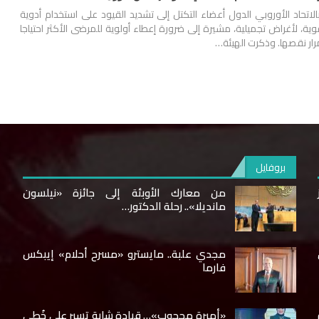
لاتحاد الأوروبي الدول أعضاء التكتل إلى تشديد القيود على استخدام أدوية
ية، لأغراض تجميلية، مشيرة إلى ضرورة إعطاء أولوية للمرضى الأكثر احتياجا
ار نقصها. وذكرت الهيئة…
بروفايل
من معارك الأوبئة إلى جائزة «نيلسون
مانديلا».. رحلة الدكتور…
مجدي علبة.. مايسترو «مسرح أحلام» إيبكس
فارما
«أميرة محجوب»… قيادة شابة تسير على خُطى