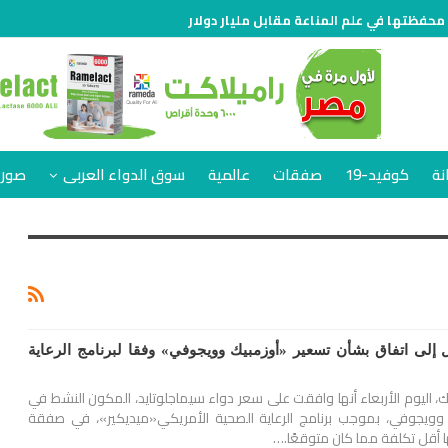
 محفظتها في علم المناعة مقابل مليار دولار
نة
كوفيد-19
صفقات
عالمية
سوق الدواء العربى
صور 
إلى اتفاق بشأن تسعير «أوزمبيك وويجوفي» وفقا لبرنامج الرعاية
 اليوم الأربعاء أنها وافقت على سعر دواء سيماجلوتايد، المكون النشط في
يك وويجوفي، بموجب برنامج الرعاية الصحية الأمريكي«ميديكير»، في صفقة
 أقل تكلفة مما كان متوقعًا.…