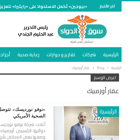
آخر الأخبار
«بيوجين» تُكمل الاستحواذ على «رايثيرا» لتعزيز
الرئيسية
شركات
تقارير و حوارات
رعاية صحية
أجزاخا
الرئيسية
Blog
عقار أوزمبيك
اعرض الوسم
عقار أوزمبيك
الرئيسية
«نوفو نورديسك» تتوصل 
الصحية الأمريكي
أعلنت شركة نوفو نورديسك،
دوائيها الرئيسيين أوزمب
وصفها بعض المحللين بأنها