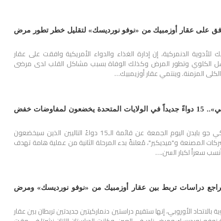
توافق على عقار أوزمبيك من «نوفو نورديسك» لتقليل خطر تطور مرض
لأدوية الدنمركية، إن إدارة الغذاء والدواء الأمريكية وافقت على عقار
فشل الكلوي وتطور المرض وكذلك الوفاة بسبب مشاكل القلب لدى مرضى
لكلى المزمنة. وينتمي عقار أوزيمبيك…
بينهما «أوزمبيك وويجوفي».. 15 دواءً جديداً في الولايات المتحدة يخضعون لمفاوضات خفض
أعلنت إدارة الرئيس الأمريكي جو بايدن اليوم الجمعة عن قائمة الـ15 دواءً التاليين الذين سيخضعون
كات المصنعة و"ميديكير"، مُعلنةً بدء المرحلة الثانية من عملية هامة تهدف
نسب سعراً لكبار السن.…
ية تراجع دراسات تربط بين عقار أوزمبيك من «نوفو نورديسك» ومرض
ية بالاتحاد الأوروبي، إنها ستقيم دراستين دنماركيتين جديدتين تربطان بين عقار