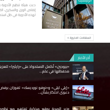
دعت هيئة تنظيم الأدوية با
إنقاص الوزن والسكري، القو
لهذه الأدوية في ظل استمر
المقالات الاخيرة
أخر الأخبار
«بيوجين» تُكمل الاستحواذ على «رايثيرا» لتعزيز
محفظتها في علم…
«إيلي ليلي» و«نوفو نورديسك» تفوزان برفض
دعوى احتكار بشأن…
وزير الصحة يوقع مذكرة تفاهم مع نظيره