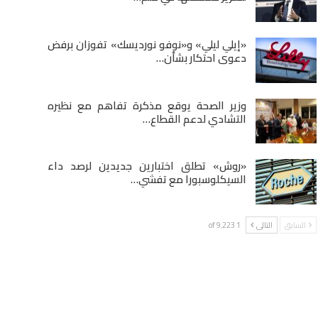
«إيلي ليلي» و«نوفو نورديسك» تفوزان برفض
دعوى احتكار بشأن…
وزير الصحة يوقع مذكرة تفاهم مع نظيره
التشادي لدعم القطاع…
«روش» تطلق اختبارين جديدين لرصد داء
السيكلوسبورا مع تفشي…
السابق
التالى
1 of 9٬223