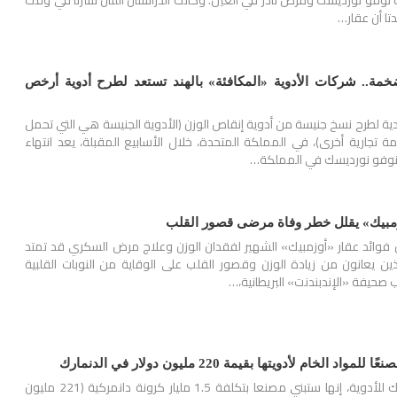
 نوفو نورديسك ومرض نادر في العين. وكانت الدراستان اللتان نشرتا في وقت
ا أن عقار…
ة.. شركات الأدوية «المكافئة» بالهند تستعد لطرح أدوية أرخص
دية لطرح نسخ جنيسة من أدوية إنقاص الوزن (الأدوية الجنيسة هي التي تحمل
ة تجارية أخرى)، في المملكة المتحدة، خلال الأسابيع المقبلة، يعد انتهاء
ة نوفو نورديسك في المملكة…
زمبيك» يقلل خطر وفاة مرضى قصور القلب
 فوائد عقار «أوزمبيك» الشهير لفقدان الوزن وعلاج مرض السكري قد تمتد
ن يعانون من زيادة الوزن وقصور القلب على الوقاية من النوبات القلبية
صحيفة «الإندبندنت» البريطانية،…
لخام لأدويتها بقيمة 220 مليون دولار في الدنمارك
قالت شركة نوفو نورديسك للأدوية، إنها ستبني مصنعا بتكلفة 1.5 مليار كرونة دانمركية (221 مليون