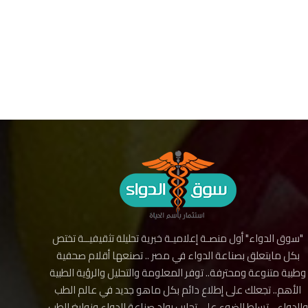
"سوق الدواء" أول منصـة إعلاميـة خبرية تحليلة تثقيفيــة تختص
بكل مايتعلق بصناعة الدواء في مصر .. تصنعها أقلام صحفية
وطبية متنوعة ومحترفة.. توفر المعلومة والتحليل والرؤية الطبية
الأهم.. تجعلك على إطلاع دائم بكل ماهو جديد في عالم الطب
والدواء .. تسلط الضوء على تجارب رواد صناعة الدواء ونوابغ الطب