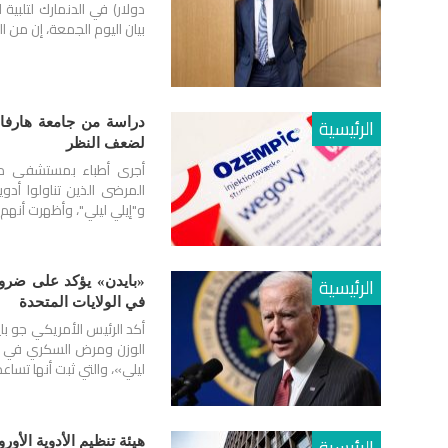
دولار) في الدنمارك لتلبي
بيان اليوم الجمعة، إن من
الرئيسية
دراسة من جامعة هارفار
لضعف النظر
أجرى أطباء بمستشفى ماس
المرضى الذين تناولوا أدو
و"إيلي ليلي"، وأظهرت أنهم 
الرئيسية
«بايدن» يؤكد على ضرور
في الولايات المتحدة
أكد الرئيس الأمريكي جو ب
الوزن ومرض السكري في الو
ليلي»، والتي ثبت أنها تس
الرئيسية
هيئة تنظيم الأدوية الأور