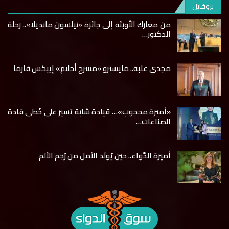
بروفايل
من معارك الأوبئة إلى جائزة «نيلسون مانديلا».. رحلة
الدكتور…
مجدي علبة.. مايسترو «مسرح أحلام» إيبكس فارما
«أميرة محجوب»… قيادة شابة تسير على خُطى قادة
الصناعات…
أميرة الدَّواء.. حين يُولَد الأمل من رَحِم الألم