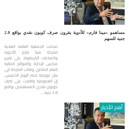
مساهمو «مينا فارم» للأدوية يقرون صرف كوبون نقدي بواقع 2.8
جنيه للسهم
صدقت الجمعية العامة العادية
لشركة مينا فارم للأدوية
والصناعات الكيماوية، على تقرير
مجلس الإدارة والقوائم المالية
للعام الماضي. وقالت الشركة في
بيان لبورصة مصر اليوم الخميس،
إن العمومية وافقت على صرف
كوبون نقدي للمساهمين بواقع
2.8 جنيه…
أهم الأخبار