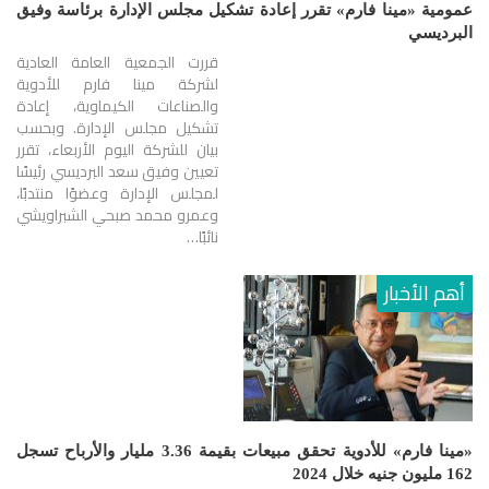
عمومية «مينا فارم» تقرر إعادة تشكيل مجلس الإدارة برئاسة وفيق
البرديسي
قررت الجمعية العامة العادية
لشركة مينا فارم للأدوية
والصناعات الكيماوية، إعادة
تشكيل مجلس الإدارة. وبحسب
بيان للشركة اليوم الأربعاء، تقرر
تعيين وفيق سعد البرديسي رئيسًا
لمجلس الإدارة وعضوًا منتدبًا،
وعمرو محمد صبحي الشبراويشي
نائبًا…
أهم الأخبار
«مينا فارم» للأدوية تحقق مبيعات بقيمة 3.36 مليار والأرباح تسجل
162 مليون جنيه خلال 2024