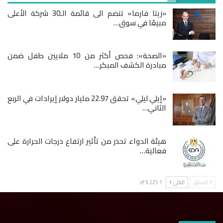
«زيتا فارما» تنضم الى قائمة الـ30 شركة الأعلى
مبيعًا في سوق…
«الصحة»: فحص أكثر من 10 ملايين طفل ضمن
مبادرة الكشف المبكر…
«إيلي ليلي» تحقق 22.97 مليار دولار إيرادات في الربع
الثاني…
هيئة الدواء تحذر من تأثير ارتفاع درجات الحرارة على
فعالية…
السابق
التالى
1 of 9٬225