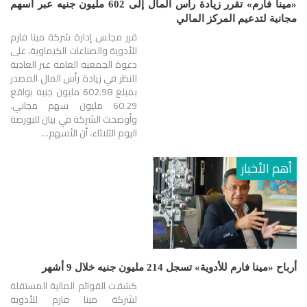
«مينا فارم» تقرر زيادة رأس المال إلى 602 مليون جنيه عبر أسهم
مجانية لتدعيم المركز المالي
قرر مجلس إدارة شركة مينا فارم
للأدوية والصناعات الكيماوية، على
دعوة الجمعية العامة غير العادية
للنظر في زيادة رأس المال المصدر
بمبلغ 602.98 مليون جنيه بواقع
60.29 مليون سهم مجاني.
وأوضحت الشركة في بيان للبورصة
اليوم الثلاثاء، أن الأسهم…
أهم الأخبار
أرباح «مينا فارم للأدوية» تسجل 214 مليون جنيه خلال 9 أشهر
كشفت القوائم المالية المستقلة
لشركة مينا فارم للأدوية