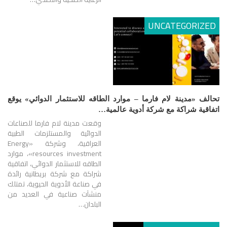
UNCATEGORIZED
تحالف «مدينة لام فارما – موارد الطاقه للاستثمار الدوائي» يوقع
اتفاقية شراكة مع شركة أدوية عالمية…
وقعت مدينة لام فارما للصناعات
الدوائية والمستلزمات الطبية
العراقية، وشركة «Energy
resources investment»، موارد
الطاقه للاستثمار الدوائي، اتفاقية
شراكة مع شركة بريطانية رائدة
في صناعة الأدوية الحيوية، تمتلك
منشآت صناعية في العديد من
البلدان…