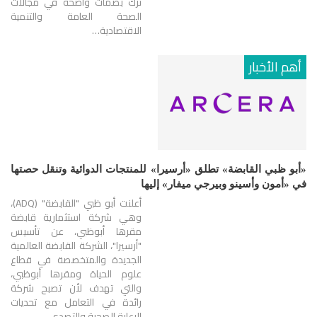
ترك بصمات واضحة في مجالات
الصحة العامة والتنمية
الاقتصادية…
أهم الأخبار
«أبو ظبي القابضة» تطلق «أرسيرا» للمنتجات الدوائية وتنقل حصتها
في «أمون وأسينو وبيرجي ميفار» إليها
أعلنت أبو ظبي "القابضة" (ADQ)،
وهي شركة استثمارية قابضة
مقرها أبوظبي، عن تأسيس
"أرسيرا"، الشركة القابضة العالمية
الجديدة والمتخصصة في قطاع
علوم الحياة ومقرها أبوظبي،
والتي تهدف لأن تصبح شركة
رائدة في التعامل مع تحديات
الرعاية الصحية والتصدي…