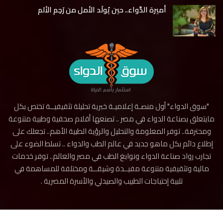
أميرة الدَّواء.. حين يُولَد الأمل من رَحِم الألم
"سوق الدواء" أول منصـة إعلاميـة خبرية تحليلة تثقيفيــة تختص بكل
مايتعلق بصناعة الدواء في مصر .. تصنعها أقلام صحفية وطبية متنوعة
ومحترفة.. توفر المعلومة والتحليل والرؤية الطبية الأهم.. تجعلك على
إطلاع دائم بكل ماهو جديد في عالم الطب والدواء .. تسلط الضوء على
تجارب رواد صناعة الدواء ونوابغ الطب في مصر والعالم.. توفر خدمات
مالية وتثقيفية متنوعة مفيــدة وشيقــة ومختلفة للمساهمة في
تلبية إحتياجات الطبيب والصيدلي والأسرة المصرية .