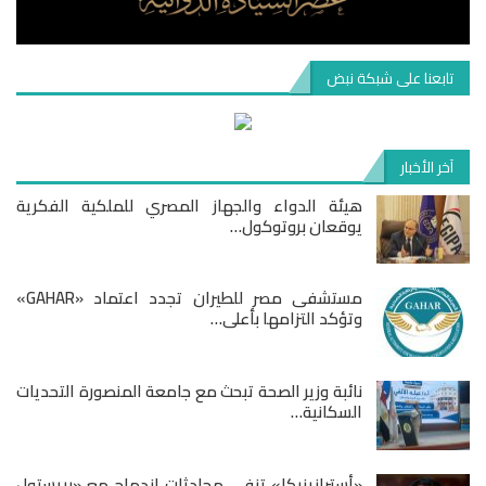
تابعنا على شبكة نبض
آخر الأخبار
هيئة الدواء والجهاز المصري للملكية الفكرية
يوقعان بروتوكول…
مستشفى مصر للطيران تجدد اعتماد «GAHAR»
وتؤكد التزامها بأعلى…
نائبة وزير الصحة تبحث مع جامعة المنصورة التحديات
السكانية…
«أسترازينيكا» تنفي محادثات اندماج مع «بريستول