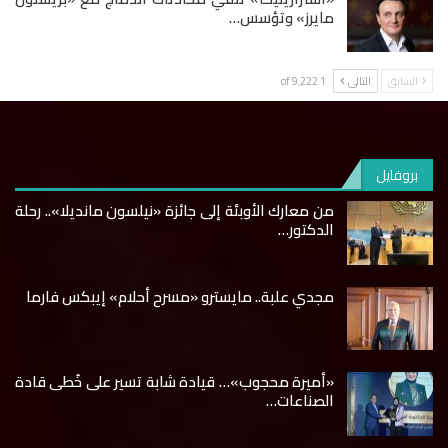
مايرز» وتؤسس…
السابق
التالى
1 of 9٬222
بروفايل
من معارك الأوبئة إلى جائزة «نيلسون مانديلا».. رحلة
الدكتور…
مجدي علبة.. مايسترو «مسرح أحلام» إيبكس فارما
«أميرة محجوب»… قيادة شابة تسير على خُطى قادة
الصناعات…