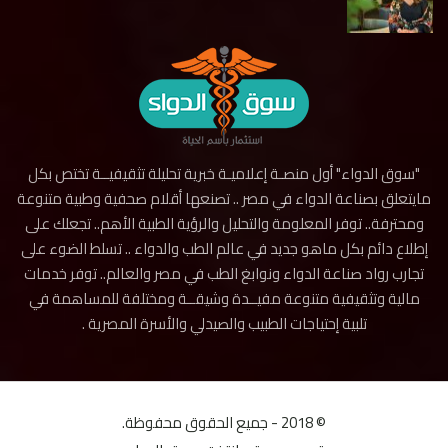
"سوق الدواء" أول منصـة إعلاميـة خبرية تحليلة تثقيفيــة تختص بكل
مايتعلق بصناعة الدواء في مصر .. تصنعها أقلام صحفية وطبية متنوعة
ومحترفة.. توفر المعلومة والتحليل والرؤية الطبية الأهم.. تجعلك على
إطلاع دائم بكل ماهو جديد في عالم الطب والدواء .. تسلط الضوء على
تجارب رواد صناعة الدواء ونوابغ الطب في مصر والعالم.. توفر خدمات
مالية وتثقيفية متنوعة مفيــدة وشيقــة ومختلفة للمساهمة في
تلبية إحتياجات الطبيب والصيدلي والأسرة المصرية .
© 2018 - جميع الحقوق محفوظة.