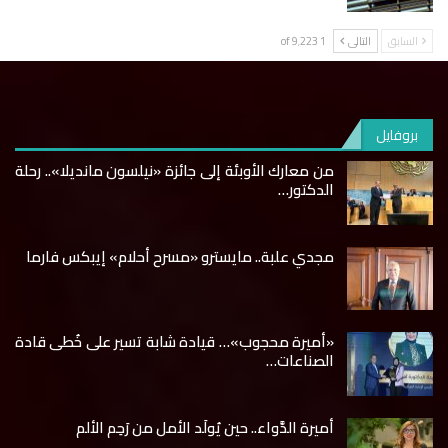
السابق
التالى
1 of 9٬223
بروفايل
من معارك الأوبئة إلى جائزة «نيلسون مانديلا».. رحلة
الدكتور…
مجدي علبة.. مايسترو «مسرح أحلام» إيبكس فارما
«أميرة محجوب»… قيادة شابة تسير على خُطى قادة
الصناعات…
أميرة الدَّواء.. حين يُولَد الأمل من رَحِم الألم