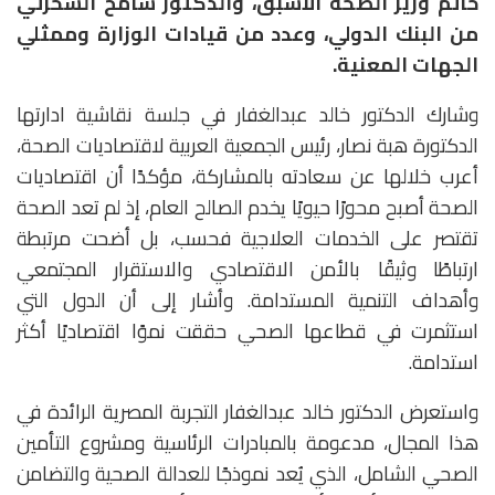
حاتم وزير الصحة الأسبق، والدكتور سامح السحرتي
من البنك الدولي، وعدد من قيادات الوزارة وممثلي
الجهات المعنية.
وشارك الدكتور خالد عبدالغفار في جلسة نقاشية ادارتها
الدكتورة هبة نصار، رئيس الجمعية العربية لاقتصاديات الصحة،
‎أعرب خلالها عن سعادته بالمشاركة، مؤكدًا أن اقتصاديات
الصحة أصبح محورًا حيويًا يخدم الصالح العام، إذ لم تعد الصحة
تقتصر على الخدمات العلاجية فحسب، بل أضحت مرتبطة
ارتباطًا وثيقًا بالأمن الاقتصادي والاستقرار المجتمعي
وأهداف التنمية المستدامة. وأشار إلى أن الدول التي
استثمرت في قطاعها الصحي حققت نموًا اقتصاديًا أكثر
استدامة.
‎واستعرض الدكتور خالد عبدالغفار التجربة المصرية الرائدة في
هذا المجال، مدعومة بالمبادرات الرئاسية ومشروع التأمين
الصحي الشامل، الذي يُعد نموذجًا للعدالة الصحية والتضامن