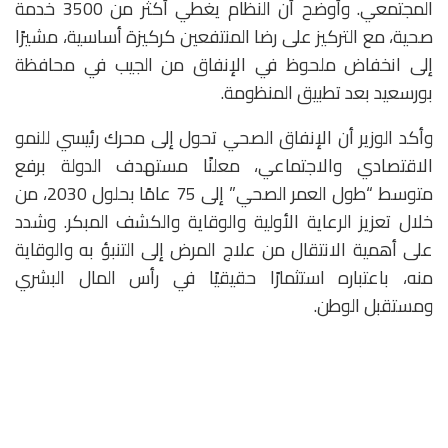
المجتمعي. وأوضح أن النظام يغطي أكثر من 3500 خدمة
صحية، مع التركيز على رضا المنتفعين كركيزة أساسية، مشيرًا
إلى انخفاض ملحوظ في الإنفاق من الجيب في محافظة
بورسعيد بعد تطبيق المنظومة.
‎وأكد الوزير أن الإنفاق الصحي تحول إلى محرك رئيسي للنمو
الاقتصادي والاجتماعي، معلنًا مستهدف الدولة برفع
متوسط “طول العمر الصحي” إلى 75 عامًا بحلول 2030، من
خلال تعزيز الرعاية الأولية والوقاية والكشف المبكر. وشدد
على أهمية الانتقال من علاج المرض إلى التنبؤ به والوقاية
منه، باعتباره استثمارًا حقيقيًا في رأس المال البشري
ومستقبل الوطن.