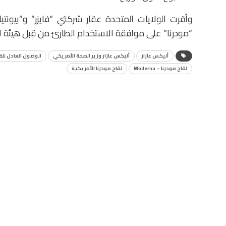
وأقرت الولايات المتحدة عقار شركتي “فايزر” و”بي
“مودرنا” على موافقة الاستخدام الطارئ من قبل هيئة ال
أليكس عازار
أليكس عازار وزير الصحة الأمريكي
الوصول العادل للق
لقاح مودرنا – Moderna
لقاح مودرنا الأمريكية