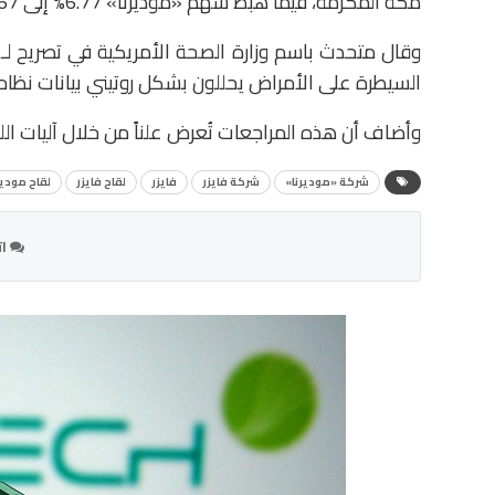
مكة المكرمة، فيما هبط سهم «موديرنا» 6.77% إلى 23.67 دولار.
وقال متحدث باسم وزارة الصحة الأمريكية في تصريح لـ
السيطرة على الأمراض يحللون بشكل روتيني بيانات نظام رصد
وأضاف أن هذه المراجعات تُعرض علناً من خلال آليات اللج
شركة «موديرنا»
شركة فايزر
فايزر
لقاح فايزر
لقاح مودير
ات