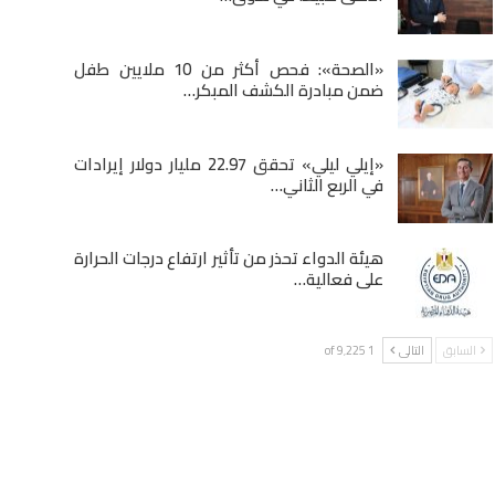
«الصحة»: فحص أكثر من 10 ملايين طفل
ضمن مبادرة الكشف المبكر…
«إيلي ليلي» تحقق 22.97 مليار دولار إيرادات
في الربع الثاني…
هيئة الدواء تحذر من تأثير ارتفاع درجات الحرارة
على فعالية…
السابق
التالى
1 of 9٬225