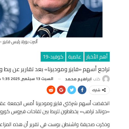
ألبرت بورلا رئيس فايزر
أهم الأخبار
عالمية
كوفيد-19
تراجع أسهم «فايزر وموديرنا» بعد تقارير عن ربط
السبت 13 سبتمبر, 2025 1:35 ص
كتب
ابراهيم محمد
شارك
انخفضت أسهم شركتي فايزر وموديرنا أمس الجمعة عقب ت
«دونالد ترامب» يخططون للربط بين لقاحات فيروس كورونا وحالا
وذكرت صحيفة واشنطن بوست في تقرير أن هذه المزاعم