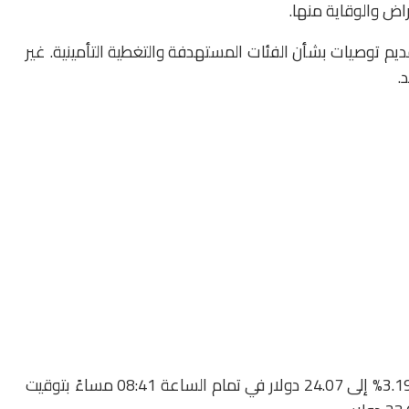
اض والوقاية منها.
ديم توصيات بشأن الفئات المستهدفة والتغطية التأمينية. غير
.
وعقب نشر الصحيفة للتقرير، تراجع سهم «فايزر» بنسبة 3.19% إلى 24.07 دولار في تمام الساعة 08:41 مساءً بتوقيت