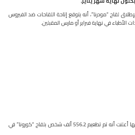
لول نهاية شهر يناير.
طلاق لقاح “مودرنا”، أنه يتوقع إتاحة اللقاحات ضد الفيروس
 الأطباء في نهاية فبراير أو مارس المقبلين.
وكانت المراكز الأمريكية لمكافحة الأمراض والوقاية منها أعلنت أنه تم تطعيم 556.2 ألف شخص بلقاح “كورونا” في