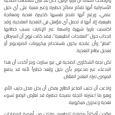
وأوضحت النقابة أن باربرا أونيل، كان قد تبين للسلطات الصحية
الأسترالية أنها تقدّم نصائح خطيرة وغير مبنية على أي دليل
علمي، ورغم أنها تقدم نفسها كخبيرة تغذية ومعالجة
طبيعية، إلا أنها لا تحمل أي مؤهل في التغذية العلاجية، وقد
اكتسبت باربرا شهرة واسعة عبر الإنترنت بسبب خطابها
الجذاب حول “العلاجات الطبيعية”، فقد كانت تروج أن السرطان
“فطر” وأن علاجه يكون باستخدام بيكربونات الصوديوم أو
تعديل نظام التغذية.
لكن لجنة الشكاوى الصحية في نيو ساوث ويلز أكدت أن هذا
الادعاء غير مدعوم بأي دليل ويُعد خطيراً لأنه قد يدفع
المرضى لترك العلاج الفعّال.
وادعت أن حليب الماعز الطازج يمكن أن يحل محل حليب الأم،
وهو ما اعتبرته اللجنة نصيحة خطيرة قد تعرّض الرضع لسوء
تغذية وعدوى ميكروبية.
وروّجت أفكاراً مضادة للتطعيم، وقللت من أهمية المضادات