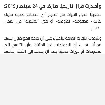
وأصدرت قرارًا تاريخيًا صارمًا في 24 سبتمبر 2019:
بمنعها مدى الحياة من تقديم أي خدمات صحية سواء
كانت:• مدفوعة• تطوعية• أو حتى “تعليمية” في المجال
الصحي
وشددت النقابة العامة للأطباء على أن صحة المواطنين ليست
مجالًا للتجارب أو الادعاءات غير المثبتة، وأن الترويج لأي
معلومات أو دورات صحية يجب أن يستند إلى الأدلة العلمية
المعتمدة والضوابط القانونية المنظمة.
كما دعت النقابة المواطنين إلى عدم الانسياق وراء
الادعاءات الطبية غير الموثقة أو الدورات التي تقدم وعودًا
بعلاج الأمراض الخطيرة دون سند علمي.