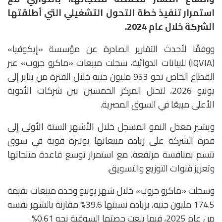
استمرار تنفيذ خطة التحول التشغيلي التي أطلقتها
الشركة خلال عام 2024.
ووفقًا لأحدث التقارير الصادرة عن مؤسسة «إيكوفيا»
(IQVIA) للبيانات الدوائية، سجلت مبيعات «ماكرو جروب» عبر
القطاع الخاص نحو 953 مليون جنيه خلال الفترة من يناير إلى
يونيو 2026، لتحتل المركز الخمسين بين شركات الأدوية
الأعلى مبيعًا في السوق المصرية.
ويشير معدل النمو المسجل خلال الأشهر الستة الأولى إلى
قدرة الشركة على زيادة مبيعاتها بوتيرة قوية في سوق
تتسم بمنافسة مرتفعة، مع استمرار توسع قاعدة منتجاتها
وتعزيز قنوات التوزيع والتسويق.
وسجلت «ماكرو جروب» خلال شهر يونيو وحده مبيعات بقيمة
174.5 مليون جنيه، بزيادة نسبتها 39.6% مقارنة بالشهر نفسه
من عام 2025، فيما بلغت حصتها السوقية نحو 0.61%.