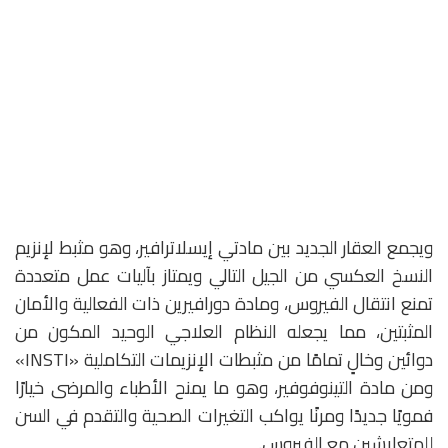
ويجمع العقار الجديد بين مادتي إيسلاترافير، وهو مثبط لإنزيم
النسخ العكسي من الجيل التالي ويمتاز بآليات عمل متعددة
تمنع انتقال الفيروس، ومادة دورافيرين ذات الفعالية والأمان
المثبتين، مما يجعله النظام العلاجي الوحيد المكون من
دوائين وخالٍ تمامًا من مثبطات الإنزيمات التكاملية «INSTI»
ومن مادة التينوفوفير، وهو ما يمنح الأطباء والمرضى خيارًا
فمويًا جديدًا ومرنًا يواكب التغيرات الصحية والتقدم في السن
للمتعايشين مع الفيروس.