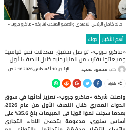
خالد كامل الرئيس التنفيذى والعضو المنتدب لشركة «ماكرو جروب»
أهم الأخبار
دواء
«ماكرو جروب» تواصل تحقيق معدلات نمو قياسية
ومبيعاتها تقترب من المليار جنيه خلال النصف الأول
الإثنين 10 أغسطس, 2026 2:16 ص
كتب
محمود سعيد
شارك
واصلت شركة «ماكرو جروب» تعزيز أدائها في سوق
الدواء المصري خلال النصف الأول من عام 2026،
بعدما سجلت نموًا قويًا في المبيعات بلغ 35.6% على
أساس سنوي، مدعومة بتحسن الأداء التجاري
واتساع انتشار محفظة منتجاتها، بالتوازي مع