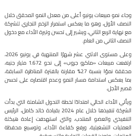
وجاء نمو مبيعات يونيو أعلى من معدل النمو المحقق خلال
النصف الأول، وهو ما يعكس استمرار الزخم التجاري للشركة
مع نهاية الربع الثاني، ويشير إلى تحسن وتيرة الأداء مع دخول
النصف الثاني من العام.
وعلى مستوى الاثني عشر شهرًا المنتهية في يونيو 2026،
ارتفعت مبيعات «ماكرو جروب» إلى نحو 1.672 مليار جنيه،
محققة نموًا بنسبة 27% مقارنة بالفترة المناظرة السابقة،
بما يعكس استدامة مسار النمو وعدم اقتصاره على تحسن
قصير الأجل.
ويأتي الأداء الحالي امتدادًا لخطة التحول الشاملة التي بدأت
الشركة تنفيذها خلال عام 2024 بقيادة خالد كامل، الرئيس
التنفيذي والعضو المنتدب، والتي استهدفت إعادة هيكلة
العمليات التشغيلية، ورفع كفاءة الأداء، وتوسيع محفظة
المنتجات، وتعزيز القدرات التجارية والتسويقية.