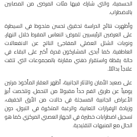
الحسمية، والتي شارك فيها مئات المرضى من المصابين
بالاضطراب.
وأظهرت نتائج الدراسة تحقيق تحسن ملحوظ في السيطرة
على العرضين الرئيسيين للمرض: النعاس المفرط خلال النهار،
ونوبات الشلل العضلي المفاجئ الناتج عن الانفعالات
العاطفية.
كما أبدى المشاركون قدرة أكبر على البقاء في
حالة يقظة واستقرار ذهني مقارنة بالمجموعات التي تلقت
علاجاً بدائلاً.
على صعيد الأمان والآثار الجانبية، أظهر العقار المأخوذ مرتين
يومياً عن طريق الفم حداً مقبولاً من التحمل. وتلخصت أبرز
الأعراض الجانبية المسجلة في حالات من الأرق الخفيف،
وزيادة الإفرازات اللعابية، والرغبة المتكررة في التبول، دون
تسجيل اضطرابات خطيرة في الجهاز العصبي المركزي كما هو
الحال مع المنبهات التقليدية.