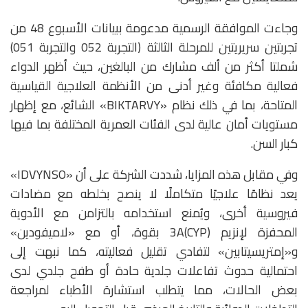
وجاءت الموافقة الرسمية مدعومة ببيانات الأسبوع 48 من
تجربتين سريريتين للمرحلة الثالثة (التجربة 052 والتجربة 051)
شملتا أكثر من ألف مشارك من البالغين، حيث أظهر الدواء
فعالية مكافئة وغير أدنى من الأنظمة العلاجية القياسية
المتاحة، بما في ذلك نظام «BIKTARVY» الشائع، مع إظهار
مستويات أمان عالية لدى الفئات العمرية المختلفة بما فيها
كبار السن.
وفي مقابل هذه المزايا، شددت الشركة على أن «IDVYNSO»
يعد نظامًا علاجيًا متكاملًا لا ينصح بخلطه مع مضادات
فيروسية أخرى، ويُمنع استخدامه بالتزامن مع الأدوية
المحفزة لإنزيم (CYP)3A بقوة، أو مع «لاميفودين»
و«إمتريسيتابين» لتفادي تقليل فعاليته، كما نبهت إلى
احتمالية حدوث تفاعلات جلدية حادة أو طفح جلدي لدى
بعض الحالات، مما يتطلب استشارة الأطباء لمراجعة