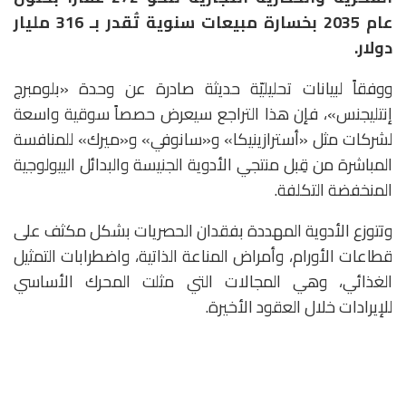
عام 2035 بخسارة مبيعات سنوية تُقدر بـ 316 مليار
دولار.
ووفقاً لبيانات تحليليّة حديثة صادرة عن وحدة «بلومبرج
إنتليجنس»، فإن هذا التراجع سيعرض حصصاً سوقية واسعة
لشركات مثل «أسترازينيكا» و«سانوفي» و«ميرك» للمنافسة
المباشرة من قِبل منتجي الأدوية الجنيسة والبدائل البيولوجية
المنخفضة التكلفة.
وتتوزع الأدوية المهددة بفقدان الحصريات بشكل مكثف على
قطاعات الأورام، وأمراض المناعة الذاتية، واضطرابات التمثيل
الغذائي، وهي المجالات التي مثلت المحرك الأساسي
للإيرادات خلال العقود الأخيرة.