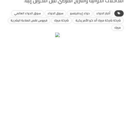
التداخلات الدوائية والتاريخ المرضي قبل التحويل إليه.
أخبار الدواء
دواء إيدفينسو
سوق الدواء
سوق الدواء العالمي
شركة شركة ميرك أند كو الأمريكية
شركة ميرك
فيروس نقص المناعة البشرية
ميرك