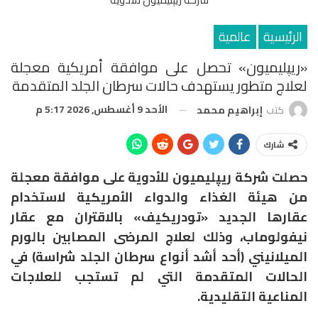
الرئيسية
عالمية
«ريپليميون» تحصل على موافقة أمريكية معجلة
لعلاج متطور يستهدف حالات سرطان الجلد المتقدمة
الأحد 9 أغسطس, 2026 5:17 م
كتب
إبراهيم محمد
شارك
حصلت شركة ريپليميون للأدوية على موافقة معجلة
من هيئة الغذاء والدواء الأمريكية لاستخدام
عقارها الجديد «تودريكيف» بالاقتران مع عقار
نيفولوماب، وذلك لعلاج المرضى المصابين بالورم
الميلانيني (أحد أشد أنواع سرطان الجلد شراسة) في
الحالات المتقدمة التي لم تستجب للعلاجات
المناعية التقليدية.