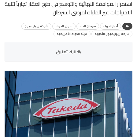
استمرار الموافقة النهائية والتوسع في طرح العقار تجارياً لتلبية
الاحتياجات غير الملباة لمرضى السرطان.
أخبار الدواء
سرطان الجلد
سوق الدواء
شركة ريپليميون
شركة ريپليميون للأدوية
هيئة الدواء الأمريكية
اترك تعليق