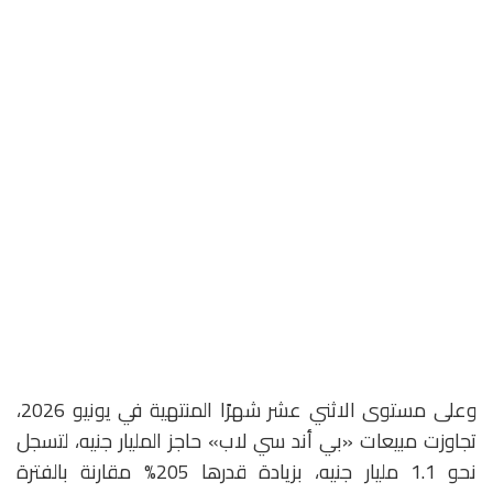
وعلى مستوى الاثني عشر شهرًا المنتهية في يونيو 2026،
تجاوزت مبيعات «بي أند سي لاب» حاجز المليار جنيه، لتسجل
نحو 1.1 مليار جنيه، بزيادة قدرها 205% مقارنة بالفترة