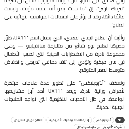
وفي تعليق على القرار، قال جوزيف شوارتز، المحلل في شركة
“ليرينك بارتنرز”، إن “ما حدث يبدو أنه عقبة مؤقتة وليست
عائقًا دائمًا، وقد لا يؤثر على احتمالات الموافقة النهائية على
العلاج”.
وأثبت أن العلاج الجيني المعني، الذي يحمل اسم UX111، طُوِّر
خصيصًا لعلاج نوع شائع من متلازمة سانفيليبو — وهي
مجموعة نادرة من الاضطرابات الجينية التي تصيب الأطفال
في سن مبكرة وتؤدي إلى تلف دماغي تدريجي وانخفاض
متوسط العمر المتوقع.
وتعكف “ألترجينيكس” على تطوير عدة علاجات مبتكرة
لأمراض وراثية نادرة، ويعد UX111 أحد أبرز مشاريعها
الواعدة، في ظل التحديات التنظيمية التي تواجه العلاجات
الجينية الحديثة.
ألترجينيكس
إدارة الغذاء والدواء الأمريكية
العلاج الجيني التجريبي
شركة "ألترجينيكس فارماسوتيكال