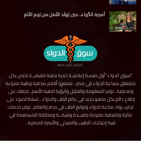
أميرة الدَّواء.. حين يُولَد الأمل من رَحِم الألم
"سوق الدواء" أول منصـة إعلاميـة خبرية تحليلة تثقيفيــة تختص بكل
مايتعلق بصناعة الدواء في مصر .. تصنعها أقلام صحفية وطبية متنوعة
ومحترفة.. توفر المعلومة والتحليل والرؤية الطبية الأهم.. تجعلك على
إطلاع دائم بكل ماهو جديد في عالم الطب والدواء .. تسلط الضوء على
تجارب رواد صناعة الدواء ونوابغ الطب في مصر والعالم.. توفر خدمات
مالية وتثقيفية متنوعة مفيــدة وشيقــة ومختلفة للمساهمة في
تلبية إحتياجات الطبيب والصيدلي والأسرة المصرية .