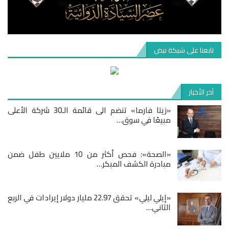
تابعنا على شبكة نبض
آخر الأخبار
«زيتا فارما» تنضم الى قائمة الـ30 شركة الأعلى
مبيعًا في سوق…
«الصحة»: فحص أكثر من 10 ملايين طفل ضمن
مبادرة الكشف المبكر…
«إيلي ليلي» تحقق 22.97 مليار دولار إيرادات في الربع
الثاني…