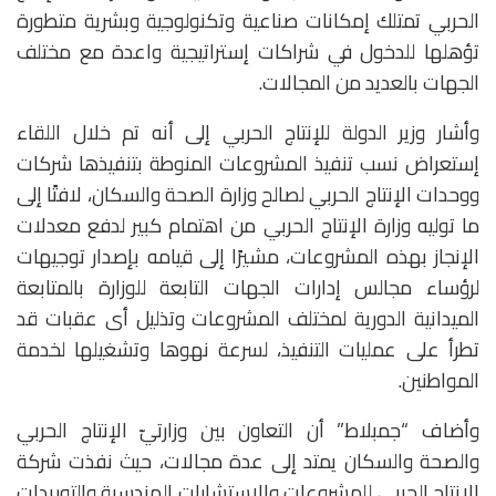
الحربي تمتلك إمكانات صناعية وتكنولوجية وبشرية متطورة
تؤهلها للدخول في شراكات إستراتيجية واعدة مع مختلف
الجهات بالعديد من المجالات.
وأشار وزير الدولة للإنتاج الحربي إلى أنه تم خلال اللقاء
إستعراض نسب تنفيذ المشروعات المنوطة بتنفيذها شركات
ووحدات الإنتاج الحربي لصالح وزارة الصحة والسكان، لافتًا إلى
ما توليه وزارة الإنتاج الحربي من اهتمام كبير لدفع معدلات
الإنجاز بهذه المشروعات، مشيرًا إلى قيامه بإصدار توجيهات
لرؤساء مجالس إدارات الجهات التابعة للوزارة بالمتابعة
الميدانية الدورية لمختلف المشروعات وتذليل أى عقبات قد
تطرأ على عمليات التنفيذ، لسرعة نهوها وتشغيلها لخدمة
المواطنين.
وأضاف “جمبلاط” أن التعاون بين وزارتيّ الإنتاج الحربي
والصحة والسكان يمتد إلى عدة مجالات، حيث نفذت شركة
الإنتاج الحربي للمشروعات والاستشارات الهندسية والتوريدات