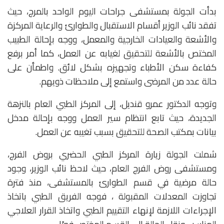
بدأت الجولة بمستشفى جراحات اليوم الواحد بالمرج، حيث
تفقد نائب الوزير أقسام الاستقبال والطوارئ والرعاية المركزة
والأشعة والعيادات الخارجية والمعمل، ووجه بإحالة الطبيب
المختص بالأشعة للتحقيق لغيابه عن العمل، كما أمر برفع
كفاءة سكن الأطباء وتجهيزه بشكل لائق. واطمأن على
حالة عدد من المرضى واستمع إلى ملاحظات ذويهم.
وتوجه الدكتور عمرو قنديل، إلى المركز الطبي العام بالنزهة
الجديدة، حيث تابع انتظام سير العمل ووجه بإحالة مدخل
بيانات بمكتب الصحة للتحقيق بسبب تغيبه عن العمل.
شملت الجولة زيارة المركز الطبي الحضري بروض الفرج،
ومستشفى روض الفرج العام، حيث لاحظ نائب الوزير، وجود
حالة مرضية في قسم الطوارئ بالمستشفى، منذ فترة
تجاوزت المعدلات المقبولة ، فوجه الفريق الطبي باتخاذ
الإجراءات اللازمة لإنهاء التقييم الطبي واتخاذ القرار العلاجي