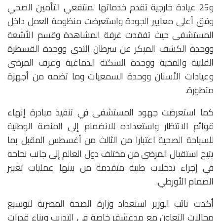
و25 عيادة خارجية تقدم خدماتها لمنتفعي التأمين الصحي
وفق أعلى معايير الجودة واستعرضت منظومة العمل داخل
المستشفى حيث تفقدت غرفة المشاهدة وقسم الأشعة
ووحدة الكشف المبكر عن سرطان الثدي ووحدة القسطرة
القلبية والمخية ووحدة السكتة الدماغية وغرف المرضى
وعيادات الأسنان ووحدة السمعيات وما تضمه من أجهزة
متطورة.
كما استعرضت جهود المستشفى في تنفيذ مبادرة إنهاء
قوائم الانتظار واستعداده للانضمام إلى المنصة الوطنية
للسياحة الصحية اعتبارا من الثالث من أغسطس المقبل بما
يتيح استقبال المرضى من مختلف دول العالم إلى جانب نجاحه
في إجراء تدخلات طبية متقدمة من بينها عمليات تغيير
الصمام الأورطي.
أكدت نائب الوزير استعداد وزارة الصحة المصرية لتوسيع
مجالات التعاون مع مدغشقر خاصة في التدريب وبناء قدرات