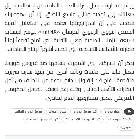
ورغم المخاوف، يقلل خبراء الصحة العامة من احتمالية تحول
«هانتا» إلى تهديد وبائي واسع النطاق، إلا أن «موديرنا»
شددت على أن استراتيجيتها تعتمد على استغلال تقنية
الحمض النووي الريبوزي المرسال «mRNA» لتوفير استجابة
سريعة للأزمات الصحية، وهي التقنية التي تمنح تفوقاً زمنياً
مقارنة بالأساليب التقليدية التي تتطلب أشهراً لإنتاج اللقاحات.
يُذكر أن الشركة، التي اشتهرت بلقاحها ضد فيروس كورونا،
تعمل حالياً على ملفات وبائية أخرى، من بينها تجارب سريرية
متقدمة للقاح ضد إنفلونزا الطيور بدعم من التحالف من أجل
ابتكارات التأهب الوبائي، وذلك رغم توقف التمويل الحكومي
الأمريكي لبعض مشاريعها العام الماضي.
أخبار الدواء
أخبار سوق الدواء
سوق الدواء
سوق الدواء العالمي
شركة «موديرنا»
شركة موديرنا الأمريكية
شركة موديرنا العالمية
موديرنا