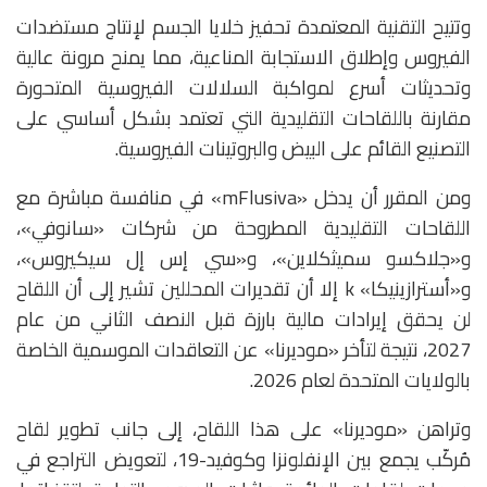
وتتيح التقنية المعتمدة تحفيز خلايا الجسم لإنتاج مستضدات
الفيروس وإطلاق الاستجابة المناعية، مما يمنح مرونة عالية
وتحديثات أسرع لمواكبة السلالات الفيروسية المتحورة
مقارنة باللقاحات التقليدية التي تعتمد بشكل أساسي على
التصنيع القائم على البيض والبروتينات الفيروسية.
ومن المقرر أن يدخل «mFlusiva» في منافسة مباشرة مع
اللقاحات التقليدية المطروحة من شركات «سانوفي»،
و«جلاكسو سميثكلاين»، و«سي إس إل سيكيروس»،
و«أسترازينيكا» k إلا أن تقديرات المحللين تشير إلى أن اللقاح
لن يحقق إيرادات مالية بارزة قبل النصف الثاني من عام
2027، نتيجة لتأخر «موديرنا» عن التعاقدات الموسمية الخاصة
بالولايات المتحدة لعام 2026.
وتراهن «موديرنا» على هذا اللقاح، إلى جانب تطوير لقاح
مُركّب يجمع بين الإنفلونزا وكوفيد-19، لتعويض التراجع في