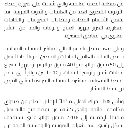
عن منظمة الصحة العالمية، والتي شددت على ضرورة إعطاء
الأولوية القصوى لعدد من العلاجات والأدوية التجريبية، بما
يشمل الأجسام المضادة ومضادات الفيروسات واللقاحات
المطورة، لتعزيز جهود العلاج والوقاية والحد من انتشار
العدوى في المناطق المتضررة.
وعلى صعيد متصل بالدعم المالي المباشر للاستجابة الميدانية،
خصص التحالف العالمي للقاحات والتحصين تمويلاً عاجلاً يصل
إلى 50 مليون دولار، منها 40 مليون دولار تم توجيهها لتسريع
عمليات شحن وتوفير اللقاحات، و10 ملايين دولار أُخرى لدعم
الخطط التشغيلية المباشرة للاستجابة السريعة لتفشي المرض
في نقاط الانتشار.
ويأتي هذا الحراك الدولي مكملاً للإعلان الصادر عن صندوق
مكافحة الجائحة، والذي كشف عن تقديم منح مالية تصل
قيمتها الإجمالية إلى 220.6 مليون دولار، والتي تستهدف
بشكل رئيسي سد الثغرات التمويلية واللوجستية الحرجة في