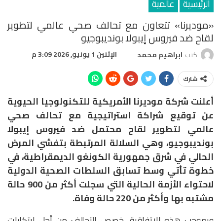
الرئيسية
عالمية
«موديرنا» تتعاون مع تحالف صحي عالمي لتطوير
لقاح ضد فيروس إيبولا بونديبوجيو
الإثنين 1 يونيو, 2026 3:09 م
كتب
ابراهيم محمد
شارك
أعلنت شركة موديرنا الأمريكية للتكنولوجيا الحيوية
عن توقيع شراكة استراتيجية مع تحالف صحي
عالمي لتطوير لقاح محتمل ضد فيروس إيبولا
بونديبوجيو، وهي السلالة المرتبطة بتفشي المرض
الحالي في شرق جمهورية الكونغو الديمقراطية، في
خطوة تأتي وسط تسابق السلطات الصحية الدولية
لاحتواء الأزمة الحالية التي سجلت أكثر من 900 حالة
مشتبه بها وأكثر من 220 حالة وفاة.
وبموجب هذه الاتفاقية، خصص التحالف من أجل ابتكارات