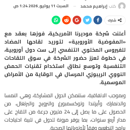
السبت 11 يوليو, 2026 1:24 ص
كتب
إبراهيم محمد
شارك
أعلنت شركة موديرنا الأمريكية، فوزها بعقد مع
«المفوضية الأوروبية» لتوريد لقاحها المضاد
للفيروس المخلوي التنفسي إلى ست دول أوروبية،
في خطوة تعزز حضور الشركة في سوق اللقاحات
التنفسية وتوسع نطاق استخدام تقنيات الحمض
النووي الريبوزي المرسال في الوقاية من الأمراض
الموسمية.
وبموجب الاتفاقية، ستتمكن الدول المشاركة، وهي النمسا
والدنمارك وأيرلندا ولوكسمبورغ والنرويج والبرتغال، من
الحصول على ما يصل إلى 24 مليون جرعة من اللقاح على
مدار أربع سنوات، بما يوفر مرونة للدول في تلبية احتياجات
برامج التطعيم وفقاً لأولوياتها الصحية.