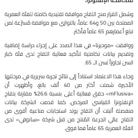
لمكافحة الإنفلونزا.
وشمل القرار منح اللقاح موافقة تقليدية كاملة للفئة العمرية
الممتدة بين 50 و64 عاماً، بالتوازي مع موافقة مُسرّعة لمن
تبلغ أعمارهم 65 عاماً فأكثر.
ووافقت «موديرنا» في هذا الصدد على إجراء دراسة إضافية
وتقديم بيانات تكاملية لتأكيد فعالية اللقاح لدى فئة كبار
السن تجاوزاً لسن الـ 65.
وجاء هذا الاعتماد استناداً إلى نتائج تجربة سريرية في مرحلتها
الأخيرة شملت أكثر من 40 ألف بالغ، وأظهرت أن
«mFlusiva» حقق فعالية أعلى بنسبة 26.6% مقارنة بلقاح
الإنفلونزا القياسي المرخص. كما قدمت الشركة بيانات
منفصلة أثبتت أن اللقاح يولد استجابات مناعية أقوى من
اللقاح عالي الجرعة المُنتج من قبل شركة «سانوفي» لدى
الفئة العمرية 65 عاماً فما فوق.