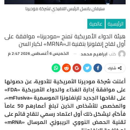
ستيفان بانسل الرئيس التنفيذي لشركة موديرنا
الرئيسية
عالمية
هيئة الدواء الأمريكية تمنح «موديرنا» موافقة على
أول لقاح إنفلونزا بتقنية الـ«mRNA» لكبار السن
الخميس 6 أغسطس, 2026 2:47 م
كتب
ابراهيم محمد
شارك
أعلنت شركة موديرنا الأمريكية للأدوية، عن حصولها
على موافقة إدارة الغذاء والدواء الأمريكية «FDA»
على لقاحها الجديد للإنفلونزا الموسمية «mFlusiva»،
والمخصص للأشخاص الذين تبلغ أعمارهم 50 عاماً
فأكثر، ليشكل ذلك أول اعتماد رسمي للقاح قائم على
تقنية الحمض النووي الريبوزي المرسال «mRNA»