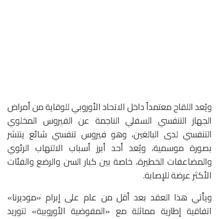
ويُعد اللقاح معتمداً داخل الاتحاد الأوروبي للوقاية من أمراض
الجهاز التنفسي السفلي الناجمة عن الفيروس المخلوي
التنفسي لدى البالغين، وهو فيروس تنفسي شائع ينتشر
بصورة موسمية، ويُعد أحد أبرز أسباب الالتهاب الرئوي
والمضاعفات الخطيرة، خاصة بين كبار السن والرضع والفئات
الأكثر عرضة للإصابة.
ويأتي هذا العقد بعد أقل من عام على إبرام «موديرنا»
اتفاقية إطارية مماثلة مع «المفوضية الأوروبية» لتوريد