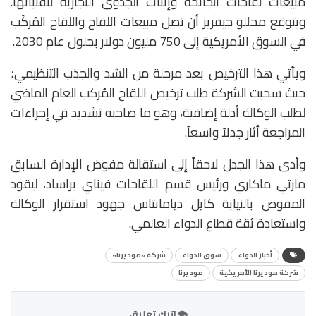
مبيعات لقاحات الجائحة وإثبات الجدوى التجارية لتقنياتها.
ويتوقع محللو جيفريز أن تصل مبيعات اللقاح واللقاح المُركّب
في السوق الأمريكية إلى 750 مليون دولار بحلول عام 2030.
ويأتي هذا الترخيص بعد مرحلة من الشد والجذب التنظيمي؛
حيث سحبت الشركة طلب ترخيص اللقاح المُركب العام الماضي
لطلب الوكالة أدلة إضافية، وهو ما صاحبه تشديد في إجراءات
المراجعة أثار جدلاً واسعاً.
وأدى هذا الجدل لاحقاً إلى استقالة مفوض الإدارة السابق
مارتي ماكاري ورئيس قسم اللقاحات فيناي براساد، ليقود
المفوض بالنيابة كايل ديامانتاس جهود استقرار الوكالة
واستعادة ثقة قطاع الدواء العالمي.
أخبار الدواء
سوق الدواء
شركة «موديرنا»
شركة موديرنا الأمريكية
موديرنا
اترك تعليق