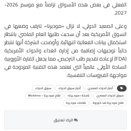
الفعلي في بعض هذه الأسواق تزامناً مع موسم 2026-
2027.
وعلى الصعيد الدولي، لا تزال «موديرنا» تترقب وضعها في
السوق الأمريكية بعد أن سحبت طلبها العام الماضي بانتظار
استكمال بيانات الفعالية النهائية. وأوضحت الشركة أنها تنتظر
حالياً توجيهات إضافية من إدارة الغذاء والدواء الأمريكية
(FDA) لإعادة تقديم طلب الترخيص، مما يجعل القارة الأوروبية
الساحة الأولى عالمياً التي تعتمد هذه التقنية المزدوجة في
مواجهة الفيروسات التنفسية.
أخبار الدواء المصري
أخبار سوق الدواء
سوق الدواء
سوق الدواء المصري
شركة «موديرنا»
لقاح موديرنا – Moderna
لقاح موديرنا ضد كورونا
لقاحات موديرنا
اترك تعليق