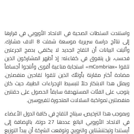
واستندت السلطات الصحية في الاتحاد الأوروبي في قرارها
إلى نتائج دراسة سريرية موسعة شملت 8 الاف مشارك.
وأثبتت البيانات أن اللقاح الجديد لا يكتفي بدمج الجرعتين
فحسب، بل يتفوق في كفاءته؛ إذ أظهر المشاركون الذين
تلقوا «mCombriax» استجابة مناعية أقوى وأنتجوا أجساماً
مضادة أكثر مقارنة بأولئك الذين تلقوا لقاحين منفصلين.
ويمثل هذا الابتكار حلاً لتبسيط الإجراءات الطبية، حيث كان
يتوجب على الفئات المستهدفة سابقاً الحصول على حقنتين
منفصلتين لمواكبة السلالات المتحورة للفيروسين.
وبموجب هذا الترخيص، سيتاح اللقاح في كافة الدول الأعضاء
في الاتحاد الأوروبي البالغ عددها 27 دولة، بالإضافة إلى
أيسلندا وليختنشتاين والنرويج. وتوقعت الشركة أن يبدأ التوزيع