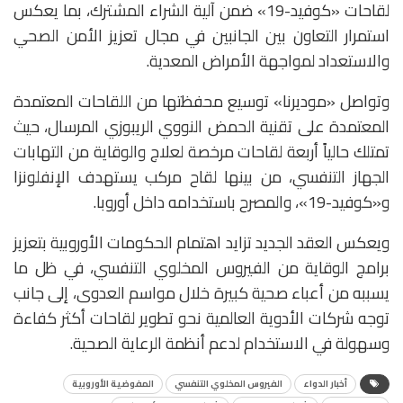
لقاحات «كوفيد-19» ضمن آلية الشراء المشترك، بما يعكس
استمرار التعاون بين الجانبين في مجال تعزيز الأمن الصحي
والاستعداد لمواجهة الأمراض المعدية.
وتواصل «موديرنا» توسيع محفظتها من اللقاحات المعتمدة
المعتمدة على تقنية الحمض النووي الريبوزي المرسال، حيث
تمتلك حالياً أربعة لقاحات مرخصة لعلاج والوقاية من التهابات
الجهاز التنفسي، من بينها لقاح مركب يستهدف الإنفلونزا
و«كوفيد-19»، والمصرح باستخدامه داخل أوروبا.
ويعكس العقد الجديد تزايد اهتمام الحكومات الأوروبية بتعزيز
برامج الوقاية من الفيروس المخلوي التنفسي، في ظل ما
يسببه من أعباء صحية كبيرة خلال مواسم العدوى، إلى جانب
توجه شركات الأدوية العالمية نحو تطوير لقاحات أكثر كفاءة
وسهولة في الاستخدام لدعم أنظمة الرعاية الصحية.
أخبار الدواء
الفيروس المخلوي التنفسي
المفوضية الأوروبية