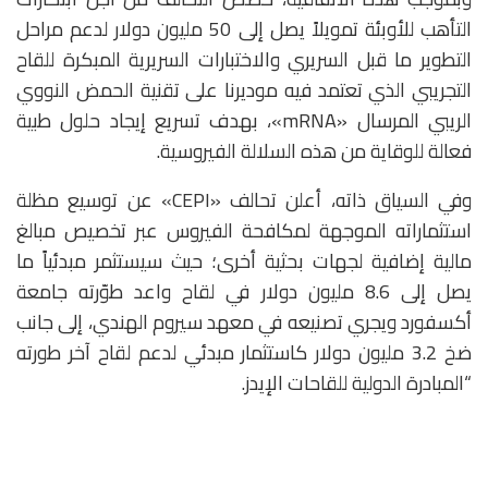
التأهب للأوبئة تمويلاً يصل إلى 50 مليون دولار لدعم مراحل
التطوير ما قبل السريري والاختبارات السريرية المبكرة للقاح
التجريبي الذي تعتمد فيه موديرنا على تقنية الحمض النووي
الريبي المرسال «mRNA»، بهدف تسريع إيجاد حلول طبية
فعالة للوقاية من هذه السلالة الفيروسية.
وفي السياق ذاته، أعلن تحالف «CEPI» عن توسيع مظلة
استثماراته الموجهة لمكافحة الفيروس عبر تخصيص مبالغ
مالية إضافية لجهات بحثية أخرى؛ حيث سيستثمر مبدئياً ما
يصل إلى 8.6 مليون دولار في لقاح واعد طوّرته جامعة
أكسفورد ويجري تصنيعه في معهد سيروم الهندي، إلى جانب
ضخ 3.2 مليون دولار كاستثمار مبدئي لدعم لقاح آخر طورته
“المبادرة الدولية للقاحات الإيدز.