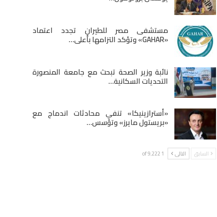
مستشفى مصر للطيران تجدد اعتماد
«GAHAR» وتؤكد التزامها بأعلى…
نائبة وزير الصحة تبحث مع جامعة المنصورة
التحديات السكانية…
«أسترازينيكا» تنفي محادثات اندماج مع
«بريستول مايرز» وتؤسس…
السابق
التالى
1 of 9٬222