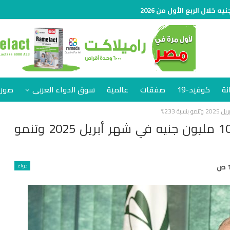
نة
كوفيد-19
صفقات
عالمية
سوق الدواء العربى
صور 
مبيعات «ميباكو ميدى فود» تتجاوز 100 مليون جنيه في شهر أبريل 2025 وتنمو
دواء