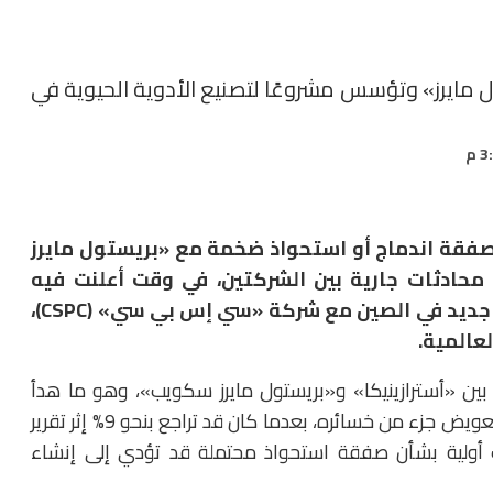
ل مايرز» وتؤسس مشروعًا لتصنيع الأدوية الحيوية في
 صفقة اندماج أو استحواذ ضخمة مع «بريستول مايرز
ادثات جارية بين الشركتين، في وقت أعلنت فيه
المجموعة البريطانية عن مشروع تصنيع مشترك جديد في الصين مع شركة «سي إس بي سي» (CSPC)،
لعالمية.
بين «أسترازينيكا» و«بريستول مايرز سكويب»، وهو ما هدأ
مخاوف المستثمرين ودفع سهم الشركة البريطانية إلى تعويض جزء من خسائره، بعدما كان قد تراجع بنحو 9% إثر تقرير
 أولية بشأن صفقة استحواذ محتملة قد تؤدي إلى إنشاء