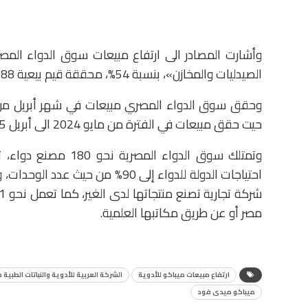
وأشارت المصادر الى ارتفاع مبيعات سوق الدواء المصر
الصيدليات والمخازن»، بنسبة 54%، محققة قيم بيعية 88 مليار جنيه، مقارنة بنفس الفترة من العام الماضي 2024.
حيت حقق مبيعات في الفترة من مايو 2024 الى أبريل 2025، بقيمة 249.1 مليار جنيه، بنسبة نمو 49%.
مصر أو عن طريق مكاتبها العلمية.
ارتفاع مبيعات ميباكو للأدوية
الشركة العربية للأدوية والنباتات الطبية 
ميباكو ميدى فود