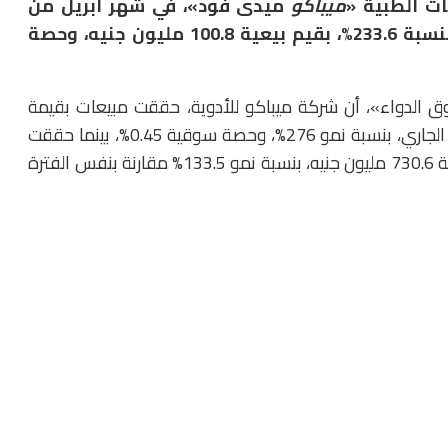
ات الطبية «
ميباكو
ميدى فود»، في شهر أبريل من
«من خلال الصيدليات والمخازن»، بنسبة 233.6%، بقيم بيعية 100.8 مليون جنيه، وحصة
 الدواء»، أن شركة ميباكو للأدوية، حققت مبيعات بقيمة
393.5 مليون جنيه، في الشهور الأربعة الأولى من العام الجاري، بنسبة نمو 276%، وحصة سوقية 0.45%، بينما حققت
مبيعات في الفترة من مايو 2024 الى أبريل 2025، بقيمة 730.6 مليون جنيه، بنسبة نمو 133.5% مقارنة بنفس الفترة