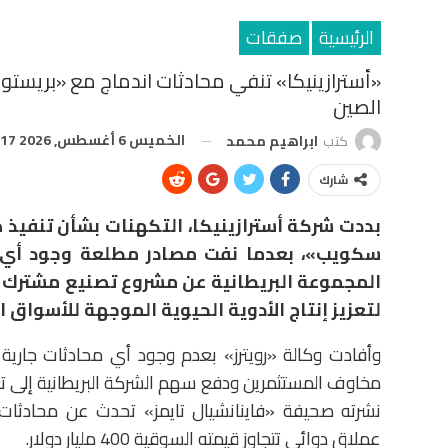
الرئيسية
صفقات
«أسترازينيكا» تنفي محادثات اندماج مع «بريستو
الصين
الخميس 6 أغسطس, 2026 3:17 م
كتب
ابراهيم محمد
شارك
بددت شركة أسترازينيكا، التكهنات بشأن تنفيذ
سكويب»، بعدما نفت مصادر مطلعة وجود أي مح
لتعزيز إنتاج الأدوية الحيوية الموجهة للأسواق ا
وأفادت وكالة «رويترز» بعدم وجود أي محادثات جارية 
نشرته صحيفة «فاينانشيال تايمز» تحدث عن محادثات
عملاق دوائي تتجاوز قيمته السوقية 400 مليار دولار.