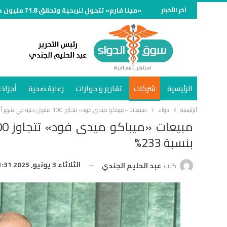
آخر الأخبار
«مينا فارم» تتحول للربحية وتحقق 71.8 مليون جنيه خلال الربع الأول من 2026
الرئيسية
شركات
تقارير و حوارات
رعاية صحية
أجزاخا
الرئيسية
دواء
مبيعات «ميباكو ميدى فود» تتجاوز 100 مليون جنيه في شهر أبريل 2025 وتنمو بنسبة 233%
بنسبة 233%
الثلاثاء 3 يونيو, 2025 1:31 ص
كتب
عبد الحليم الجندي