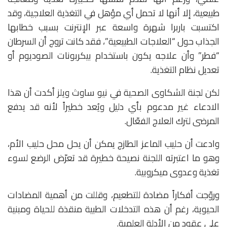
طبيعية، إلا أنها لا تحمل أي مؤهل في التغذية العلاجية، وقد
اكتسبت باربرا شهرة واسعة عبر الإنترنت بسبب خطابها
الجذاب حول “العلاجات الطبيعية”، فقد كانت تروج أن السرطان
“فطر” وأن علاجه يكون باستخدام بيكربونات الصوديوم أو
تعديل نظام التغذية.
لكن لجنة الشكاوى الصحية في نيو ساوث ويلز أكدت أن هذا
الادعاء غير مدعوم بأي دليل ويُعد خطيراً لأنه قد يدفع
المرضى لترك العلاج الفعّال.
وادعت أن حليب الماعز الطازج يمكن أن يحل محل حليب الأم،
وهو ما اعتبرته اللجنة نصيحة خطيرة قد تعرّض الرضع لسوء
تغذية وعدوى ميكروبية.
وروّجت أفكاراً مضادة للتطعيم، وقللت من أهمية المضادات
الحيوية، رغم أن هذه التدخلات الطبية منقذة للحياة ومبنية
على عقود من الأدلة العلمية.