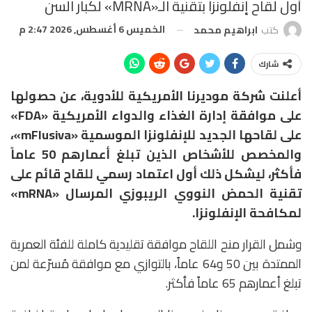
أول لقاح إنفلونزا بتقنية الـ«mRNA» لكبار السن
الخميس 6 أغسطس, 2026 2:47 م
كتب
ابراهيم محمد
شارك
أعلنت شركة موديرنا الأمريكية للأدوية، عن حصولها
على موافقة إدارة الغذاء والدواء الأمريكية «FDA»
على لقاحها الجديد للإنفلونزا الموسمية «mFlusiva»،
والمخصص للأشخاص الذين تبلغ أعمارهم 50 عاماً
فأكثر، ليشكل ذلك أول اعتماد رسمي للقاح قائم على
تقنية الحمض النووي الريبوزي المرسال «mRNA»
لمكافحة الإنفلونزا.
وشمل القرار منح اللقاح موافقة تقليدية كاملة للفئة العمرية
الممتدة بين 50 و64 عاماً، بالتوازي مع موافقة مُسرّعة لمن
تبلغ أعمارهم 65 عاماً فأكثر.