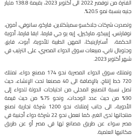
الفترة من نوفمبر 2022 الى أكتوبر 2023، بقيمة 138.8 مليار
جنيه بنسبة نمو 20.5%.
وتصدرت شركات جلاكسو سميثكلاين، فاركو، سانوفي، آمون،
نوفارتس، إيبيكو، ماركيرل، إيه يو جي فارما، ايفا فارما، أدوية
الحكمة، أسترازينيكا، المهن الطبية للأدوية، أبوت، فايزر،
وجلوبال نابي، مبيعات سوق الدواء المصري، على الترتيب في
شهر أكتوبر 2023.
وتمتلك سوق الدواء المصرية نحو 174 مصنع دواء، تمتلك
720 خط إنتاج، بالإضافة الى 40 مصنعا تحت الإنشاء، حيث
تصل نسبة التصنيع المحلي من احتياجات الدولة للدواء إلى
90% من حيث عدد الوحدات، ونحو 75% من حيث قيمة
الأدوية،. الى جانب إمتلاك نحو 1200 شركة تجارية تصنع
منتجاتها لدى الغير، كما تعمل نحو 22 شركة دواء أجنبية في
مصر سواء عن طريق مصانع لها في مصر أو عن طريق
مكاتبها العلمية.