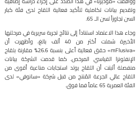
ووافقت «موديرنا» في هذا الصدد على إجراء دراسة إضافية
وتقديم بيانات تكاملية لتأكيد فعالية اللقاح لدى فئة كبار
السن تجاوزاً لسن الـ 65.
وجاء هذا الاعتماد استناداً إلى نتائج تجربة سريرية في مرحلتها
الأخيرة شملت أكثر من 40 ألف بالغ، وأظهرت أن
«mFlusiva» حقق فعالية أعلى بنسبة 26.6% مقارنة بلقاح
الإنفلونزا القياسي المرخص. كما قدمت الشركة بيانات
منفصلة أثبتت أن اللقاح يولد استجابات مناعية أقوى من
اللقاح عالي الجرعة المُنتج من قبل شركة «سانوفي» لدى
الفئة العمرية 65 عاماً فما فوق.