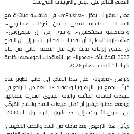
التصنيع القائم على البيض والبروتينات الفيروسية.
ومن المقرر أن يدخل «mFlusiva» في منافسة مباشرة مع
اللقاحات التقليدية المطروحة من شركات «سانوفي»،
و«جلاكسو سميثكلاين»، و«سي إس إل سيكيروس»،
و«أسترازينيكا» k إلا أن تقديرات المحللين تشير إلى أن اللقاح
لن يحقق إيرادات مالية بارزة قبل النصف الثاني من عام
2027، نتيجة لتأخر «موديرنا» عن التعاقدات الموسمية الخاصة
بالولايات المتحدة لعام 2026.
وتراهن «موديرنا» على هذا اللقاح، إلى جانب تطوير لقاح
مُركّب يجمع بين الإنفلونزا وكوفيد-19، لتعويض التراجع في
مبيعات لقاحات الجائحة وإثبات الجدوى التجارية لتقنياتها.
ويتوقع محللو جيفريز أن تصل مبيعات اللقاح واللقاح المُركّب
في السوق الأمريكية إلى 750 مليون دولار بحلول عام 2030.
ويأتي هذا الترخيص بعد مرحلة من الشد والجذب التنظيمي؛