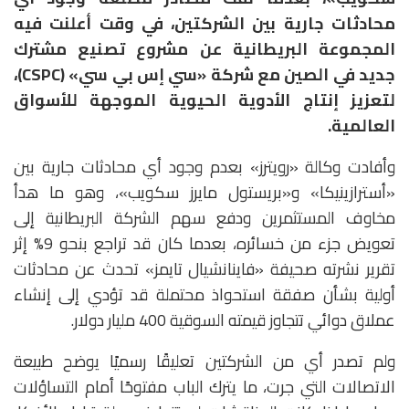
محادثات جارية بين الشركتين، في وقت أعلنت فيه
المجموعة البريطانية عن مشروع تصنيع مشترك
جديد في الصين مع شركة «سي إس بي سي» (CSPC)،
لتعزيز إنتاج الأدوية الحيوية الموجهة للأسواق
العالمية.
وأفادت وكالة «رويترز» بعدم وجود أي محادثات جارية بين
«أسترازينيكا» و«بريستول مايرز سكويب»، وهو ما هدأ
مخاوف المستثمرين ودفع سهم الشركة البريطانية إلى
تعويض جزء من خسائره، بعدما كان قد تراجع بنحو 9% إثر
تقرير نشرته صحيفة «فاينانشيال تايمز» تحدث عن محادثات
أولية بشأن صفقة استحواذ محتملة قد تؤدي إلى إنشاء
عملاق دوائي تتجاوز قيمته السوقية 400 مليار دولار.
ولم تصدر أي من الشركتين تعليقًا رسميًا يوضح طبيعة
الاتصالات التي جرت، ما يترك الباب مفتوحًا أمام التساؤلات