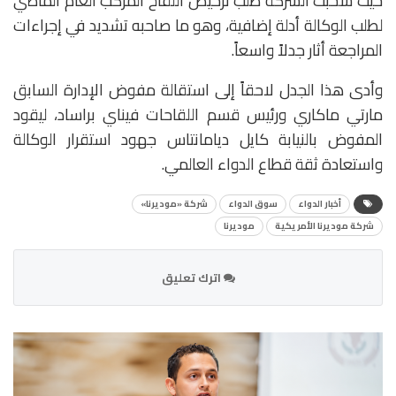
حيث سحبت الشركة طلب ترخيص اللقاح المُركب العام الماضي
لطلب الوكالة أدلة إضافية، وهو ما صاحبه تشديد في إجراءات
المراجعة أثار جدلاً واسعاً.
وأدى هذا الجدل لاحقاً إلى استقالة مفوض الإدارة السابق
مارتي ماكاري ورئيس قسم اللقاحات فيناي براساد، ليقود
المفوض بالنيابة كايل ديامانتاس جهود استقرار الوكالة
واستعادة ثقة قطاع الدواء العالمي.
أخبار الدواء
سوق الدواء
شركة «موديرنا»
شركة موديرنا الأمريكية
موديرنا
اترك تعليق