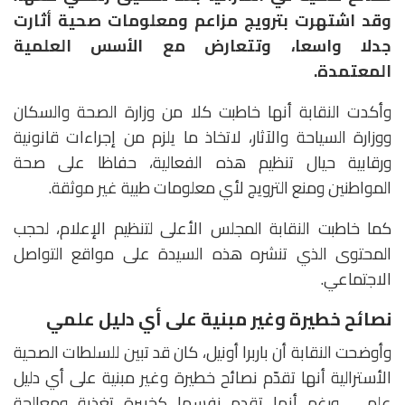
وقد اشتهرت بترويج مزاعم ومعلومات صحية أثارت
جدلا واسعا، وتتعارض مع الأسس العلمية
المعتمدة.
وأكدت النقابة أنها خاطبت كلا من وزارة الصحة والسكان
ووزارة السياحة والآثار، لاتخاذ ما يلزم من إجراءات قانونية
ورقابية حيال تنظيم هذه الفعالية، حفاظا على صحة
المواطنين ومنع الترويج لأي معلومات طبية غير موثقة.
كما خاطبت النقابة المجلس الأعلى لتنظيم الإعلام، لحجب
المحتوى الذي تنشره هذه السيدة على مواقع التواصل
الاجتماعي.
نصائح خطيرة وغير مبنية على أي دليل علمي
وأوضحت النقابة أن باربرا أونيل، كان قد تبين للسلطات الصحية
الأسترالية أنها تقدّم نصائح خطيرة وغير مبنية على أي دليل
علمي، ورغم أنها تقدم نفسها كخبيرة تغذية ومعالجة