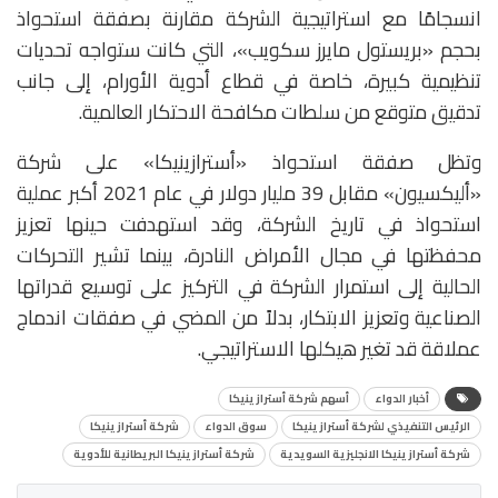
انسجامًا مع استراتيجية الشركة مقارنة بصفقة استحواذ
بحجم «بريستول مايرز سكويب»، التي كانت ستواجه تحديات
تنظيمية كبيرة، خاصة في قطاع أدوية الأورام، إلى جانب
تدقيق متوقع من سلطات مكافحة الاحتكار العالمية.
وتظل صفقة استحواذ «أسترازينيكا» على شركة
«أليكسيون» مقابل 39 مليار دولار في عام 2021 أكبر عملية
استحواذ في تاريخ الشركة، وقد استهدفت حينها تعزيز
محفظتها في مجال الأمراض النادرة، بينما تشير التحركات
الحالية إلى استمرار الشركة في التركيز على توسيع قدراتها
الصناعية وتعزيز الابتكار، بدلاً من المضي في صفقات اندماج
عملاقة قد تغير هيكلها الاستراتيجي.
أخبار الدواء
أسهم شركة أسترازينيكا
الرئيس التنفيذي لشركة أسترازينيكا
سوق الدواء
شركة أسترازينيكا
شركة أسترازينيكا الانجليزية السويدية
شركة أسترازينيكا البريطانية للأدوية