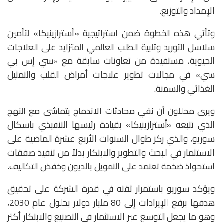
الإمداد والتوزيع.
وتأتي هذه الخطوة ضمن استراتيجية «أسترازينيكا» لتأمين
سلاسل التوريد وتلبية الطلب العالمي المتزايد على العلاجات
الحيوية، مستفيدة من تعاونات سابقة مع «سي إس بي
سي» في مجالات تطوير علاجات أمراض القلب والتمثيل
الغذائي والسمنة.
ويرى محللون أن نفي محادثات الاندماج يتماشى مع النهج
الذي تتبعه «أسترازينيكا» بقيادة رئيسها التنفيذي باسكال
سوريو، والذي ركز طوال السنوات الأربع عشرة الماضية على
الاستثمار في البحث والتطوير والابتكار بدلاً من تنفيذ صفقات
استحواذ ضخمة تعتمد على التمويل بالديون وخفض التكاليف.
ويؤكد سوريو باستمرار ثقته في قدرة الشركة على تحقيق
هدفها برفع الإيرادات إلى 80 مليار دولار بحلول عام 2030،
وهو ما يجعل التوسع عبر الاستثمار في التصنيع والابتكار أكثر