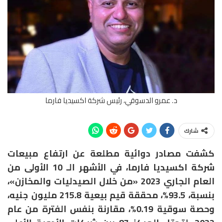
د. عمرو الدسوقي، رئيس شركة اكسيديا فارما
شارك
كشفت مصادر دوائية مطلعة عن ارتفاع مبيعات
شركة اكسيديا فارما، في الأشهر الـ 10 الأولى من
العام الجاري 2023 «من خلال الصيدليات والمخازن»،
بنسبة، 93.5%، محققة قيم بيعية 215.8 مليون جنيه،
وحصة سوقية 0.19%، مقارنة بنفس الفترة من عام