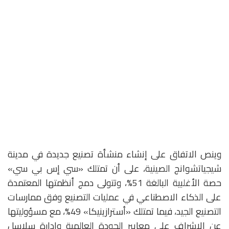
وينص الاتفاق على إنشاء منشأة تصنيع جديدة في مدينة
شيجياتشوانج الصينية، على أن تمتلك «سي إس بي سي»
حصة الأغلبية البالغة 51%، وتتولى دمج أنظمتها المعتمدة
على الذكاء الاصطناعي في عمليات التصنيع وفق ممارسات
التصنيع الجيد، فيما تمتلك «أسترازينيكا» 49%، مع مسؤوليتها
عن الإشراف على معايير الجودة العالمية وإدارة سلاسل