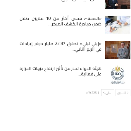
«الصحة»: فحص أكثر من 10 ملايين طفل
ضمن مبادرة الكشف المبكر…
«إيلي ليلي» تحقق 22.97 مليار دولار إيرادات
في الربع الثاني…
هيئة الدواء تحذر من تأثير ارتفاع درجات الحرارة
على فعالية…
السابق
التالى
1 of 9٬225