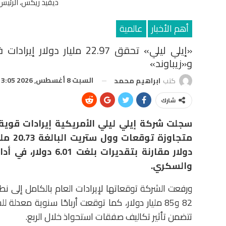
ديفيد ريكس، الرئيس 
أهم الأخبار
عالمية
و«زيباوند»
السبت 8 أغسطس, 2026 3:05 م
كتب
ابراهيم محمد
شارك
سجلت شركة
إيلي ليلي الأمريكية
دولار مقارنة بتقدير
والسكري.
تتضمن تأثير تكاليف صفقات استحواذ خلال الربع.