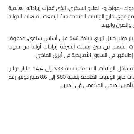
واء «مونجارو» لعلاج السكري، الذي قفزت إيراداته العالمية
التوقعات، مع نمو قوي خارج الولايات المتحدة حيث ارتفعت المبيعات الدولية
كما حقق دواء السمنة «زيباوند» إيرادات بلغت 4.93 مليار دولار خلال الربع، بزيادة 46% على أساس سنوي، مدعومًا
اسات الخصم، في حين سجلت الشركة إيرادات أولية من حبوب
وعلى مستوى الأداء الجغرافي، ارتفعت إيرادات الشركة داخل الولايات المتحدة بنسبة 33% إلى 14.4 مليار دولار،
مدفوعة بزيادة حجم الوصفات الطبية، بينما قفزت الإيرادات خارج الولايات المتحدة بنسبة 80% إلى 8.6 مليار دولار، رغم
التأمين الصحي الحكومي في الصين.