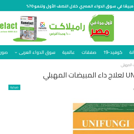
نة
كوفيد-19
صفقات
عالمية
سوق الدواء العربى
صور 
صيدلية