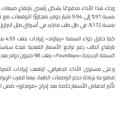
وجاء هذا الأداء مدفوعًا بشكل رئيسي بارتفاع مبيعات د
بنسبة 91% إلى 9.94 مليار دولار، متجاوزًا 
بنسبة 172%، في ظل طلب متزايد في أسواق مثل البرازيل والصين والهند.
بارتفاع الطلب رغم تراجع الأسعار الفعلية نتيجة سي
السمنة الجديدة «Foundayo» بلغت 98 مليون دولار بعد إطلاقها في السوق الأمريكية في أبريل الماضي.
تأثير انخفاض الأسعار خاصة بعد إدراج «مونجارو» ضمن 