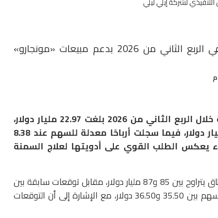
التنفيذي لشركة إيلي ليلي
«إيلي ليلي» تحقق 22.97 مليار دولار إيرادات في الربع الثاني من 2026 بدعم مبيعات «مونجارو»
إيرادات قوية خلال الربع الثاني من 2026 بلغت 22.97 مليار دولار،
متجاوزة توقعات وول ستريت البالغة 20.73 مليار دولار، فيما سجلت أرباحًا معدلة للسهم عند 8.38
ات بلغت 6.01 دولار، في أداء يعكس الطلب القوي على أدويتها لعلاج السمنة
ورفعت الشركة توقعاتها لإيرادات العام بالكامل إلى نطاق يتراوح بين 85 و87 مليار دولار، مقابل توقعات سابقة بين
82 و85 مليار دولار، كما توقعت أرباحًا سنوية معدلة للسهم بين 35.50 و36.50 دولار، مع الإشارة إلى أن التوقعات