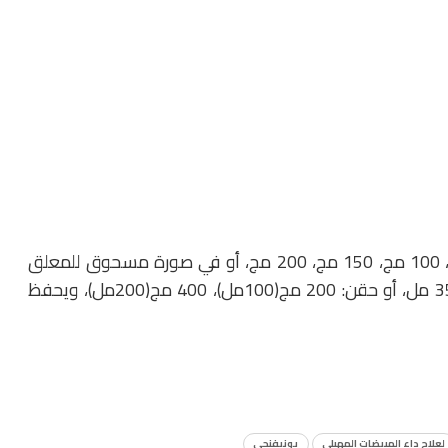
العقار عبارة عن كبسولات أو أقراص في صورة 50 مج، 100 مج، 150 مج، 200 مج، أو في صورة مسحوق للمعلق
الفموي: 10 مج/مل، أو 40 مج/مل في زجاجة بسعة 35 مل، أو حقن: 200 مج(100مل)، 400 مج(200مل)، ويحفظ
لعلاج داء المبيضات المهبلي
يونيفنجي