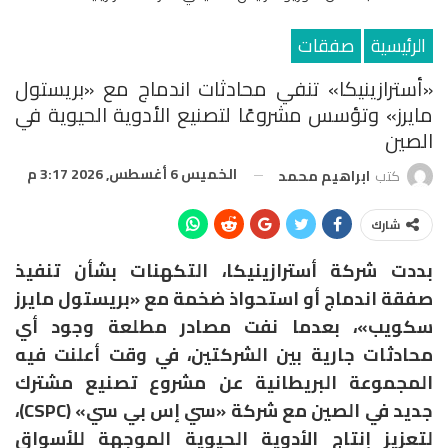
الرئيسية
صفقات
«أسترازينيكا» تنفي محادثات اندماج مع «بريستول
مايرز» وتؤسس مشروعًا لتصنيع الأدوية الحيوية في
الصين
الخميس 6 أغسطس, 2026 3:17 م
كتب
ابراهيم محمد
شارك
بددت شركة أسترازينيكا، التكهنات بشأن تنفيذ
صفقة اندماج أو استحواذ ضخمة مع «بريستول مايرز
سكويب»، بعدما نفت مصادر مطلعة وجود أي
محادثات جارية بين الشركتين، في وقت أعلنت فيه
المجموعة البريطانية عن مشروع تصنيع مشترك
جديد في الصين مع شركة «سي إس بي سي» (CSPC)،
لتعزيز إنتاج الأدوية الحيوية الموجهة للأسواق