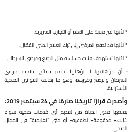
* لأنها غير مبنية على العلم أو التجارب السريرية.
* لأنها قد تدفع المرضى إلى ترك العلاج الطبي الفعّال.
* لأنها تستهدف فئات حساسة مثل الرضع ومرضى السرطان.
◦ أن مؤهلاتها لا تؤهلها لتقدم نصائح علاجية لمرضى
السرطان والرضع وغيرهم، وهو ما يخالف القوانين الصحية
الأسترالية.
وأصدرت قرارًا تاريخيًا صارمًا في 24 سبتمبر 2019:
بمنعها مدى الحياة من تقديم أي خدمات صحية سواء
كانت:• مدفوعة• تطوعية• أو حتى “تعليمية” في المجال
الصحي