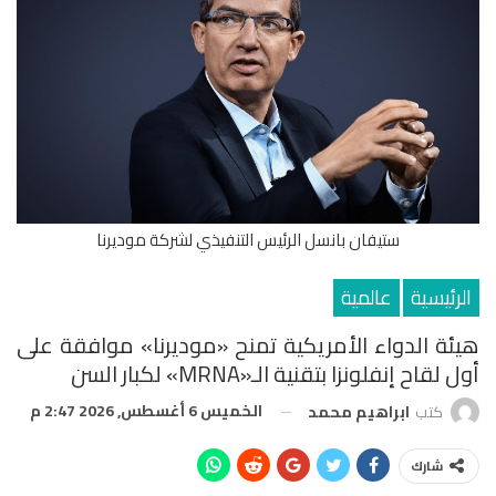
ستيفان بانسل الرئيس التنفيذي لشركة موديرنا
الرئيسية
عالمية
هيئة الدواء الأمريكية تمنح «موديرنا» موافقة على
أول لقاح إنفلونزا بتقنية الـ«mRNA» لكبار السن
الخميس 6 أغسطس, 2026 2:47 م
كتب
ابراهيم محمد
شارك