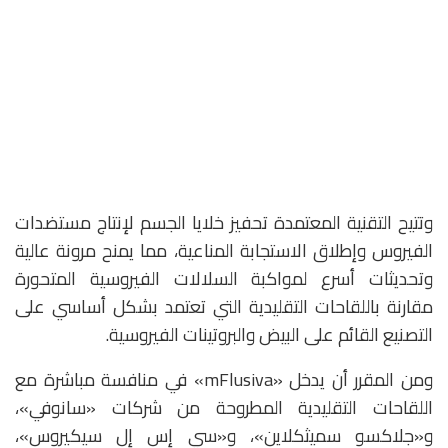
وتتيح التقنية المعتمدة تحفيز خلايا الجسم لإنتاج مستضدات
الفيروس وإطلاق الاستجابة المناعية، مما يمنح مرونة عالية
وتحديثات أسرع لمواكبة السلالات الفيروسية المتحورة
مقارنة باللقاحات التقليدية التي تعتمد بشكل أساسي على
التصنيع القائم على البيض والبروتينات الفيروسية.
ومن المقرر أن يدخل «mFlusiva» في منافسة مباشرة مع
اللقاحات التقليدية المطروحة من شركات «سانوفي»،
و«جلاكسو سميثكلاين»، و«سي إس إل سيكيروس»،