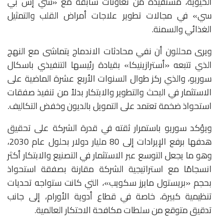
الحيوية، مستفيدة من تعاونات سابقة مع «سي إس بي
سي» في مجالات تطوير علاجات أمراض القلب والتمثيل
الغذائي والسمنة.
ويرى محللون أن نفي محادثات الاندماج يتماشى مع النهج
الذي تتبعه «أسترازينيكا» بقيادة رئيسها التنفيذي باسكال
سوريو، والذي ركز طوال السنوات الأربع عشرة الماضية على
الاستثمار في البحث والتطوير والابتكار بدلاً من تنفيذ صفقات
استحواذ ضخمة تعتمد على التمويل بالديون وخفض التكاليف.
ويؤكد سوريو باستمرار ثقته في قدرة الشركة على تحقيق
هدفها برفع الإيرادات إلى 80 مليار دولار بحلول عام 2030،
وهو ما يجعل التوسع عبر الاستثمار في التصنيع والابتكار أكثر
انسجامًا مع استراتيجية الشركة مقارنة بصفقة استحواذ
بحجم «بريستول مايرز سكويب»، التي كانت ستواجه تحديات
تنظيمية كبيرة، خاصة في قطاع أدوية الأورام، إلى جانب
تدقيق متوقع من سلطات مكافحة الاحتكار العالمية.