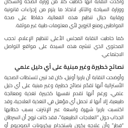
وأكدت النقابة أنها خاطبت كلا من وزارة الصحة والسكان
ووزارة السياحة والآثار، لاتخاذ ما يلزم من إجراءات قانونية
ورقابية حيال تنظيم هذه الفعالية، حفاظا على صحة
المواطنين ومنع الترويج لأي معلومات طبية غير موثقة.
كما خاطبت النقابة المجلس الأعلى لتنظيم الإعلام، لحجب
المحتوى الذي تنشره هذه السيدة على مواقع التواصل
الاجتماعي.
نصائح خطيرة وغير مبنية على أي دليل علمي
وأوضحت النقابة أن باربرا أونيل، كان قد تبين للسلطات الصحية
الأسترالية أنها تقدّم نصائح خطيرة وغير مبنية على أي دليل
علمي، ورغم أنها تقدم نفسها كخبيرة تغذية ومعالجة
طبيعية، إلا أنها لا تحمل أي مؤهل في التغذية العلاجية، وقد
اكتسبت باربرا شهرة واسعة عبر الإنترنت بسبب خطابها
الجذاب حول “العلاجات الطبيعية”، فقد كانت تروج أن السرطان
“فطر” وأن علاجه يكون باستخدام بيكربونات الصوديوم أو