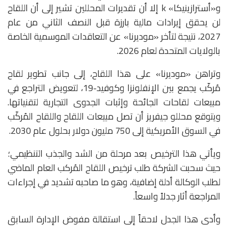
و«أسترازينيكا» k إلا أن تقديرات المحللين تشير إلى أن اللقاح
لن يحقق إيرادات مالية بارزة قبل النصف الثاني من عام
2027، نتيجة لتأخر «موديرنا» عن التعاقدات الموسمية الخاصة
بالولايات المتحدة لعام 2026.
وتراهن «موديرنا» على هذا اللقاح، إلى جانب تطوير لقاح
مُركّب يجمع بين الإنفلونزا وكوفيد-19، لتعويض التراجع في
مبيعات لقاحات الجائحة وإثبات الجدوى التجارية لتقنياتها.
ويتوقع محللو جيفريز أن تصل مبيعات اللقاح واللقاح المُركّب
في السوق الأمريكية إلى 750 مليون دولار بحلول عام 2030.
ويأتي هذا الترخيص بعد مرحلة من الشد والجذب التنظيمي؛
حيث سحبت الشركة طلب ترخيص اللقاح المُركب العام الماضي
لطلب الوكالة أدلة إضافية، وهو ما صاحبه تشديد في إجراءات
المراجعة أثار جدلاً واسعاً.
وأدى هذا الجدل لاحقاً إلى استقالة مفوض الإدارة السابق