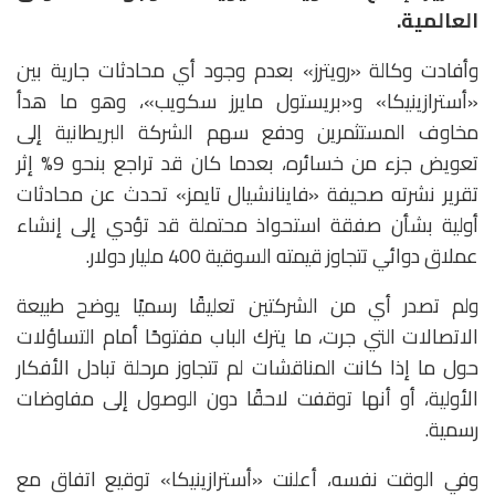
العالمية.
وأفادت وكالة «رويترز» بعدم وجود أي محادثات جارية بين
«أسترازينيكا» و«بريستول مايرز سكويب»، وهو ما هدأ
مخاوف المستثمرين ودفع سهم الشركة البريطانية إلى
تعويض جزء من خسائره، بعدما كان قد تراجع بنحو 9% إثر
تقرير نشرته صحيفة «فاينانشيال تايمز» تحدث عن محادثات
أولية بشأن صفقة استحواذ محتملة قد تؤدي إلى إنشاء
عملاق دوائي تتجاوز قيمته السوقية 400 مليار دولار.
ولم تصدر أي من الشركتين تعليقًا رسميًا يوضح طبيعة
الاتصالات التي جرت، ما يترك الباب مفتوحًا أمام التساؤلات
حول ما إذا كانت المناقشات لم تتجاوز مرحلة تبادل الأفكار
الأولية، أو أنها توقفت لاحقًا دون الوصول إلى مفاوضات
رسمية.
وفي الوقت نفسه، أعلنت «أسترازينيكا» توقيع اتفاق مع