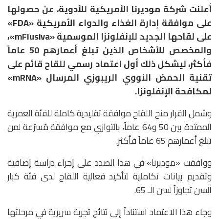
أعلنت شركة موديرنا الأمريكية للأدوية، عن حصولها
على موافقة إدارة الغذاء والدواء الأمريكية «FDA»
على لقاحها الجديد للإنفلونزا الموسمية «mFlusiva»،
والمخصص للأشخاص الذين تبلغ أعمارهم 50 عاماً
فأكثر، ليشكل ذلك أول اعتماد رسمي للقاح قائم على
تقنية الحمض النووي الريبوزي المرسال «mRNA»
لمكافحة الإنفلونزا.
وشمل القرار منح اللقاح موافقة تقليدية كاملة للفئة العمرية
الممتدة بين 50 و64 عاماً، بالتوازي مع موافقة مُسرّعة لمن
تبلغ أعمارهم 65 عاماً فأكثر.
ووافقت «موديرنا» في هذا الصدد على إجراء دراسة إضافية
وتقديم بيانات تكاملية لتأكيد فعالية اللقاح لدى فئة كبار
السن تجاوزاً لسن الـ 65.
وجاء هذا الاعتماد استناداً إلى نتائج تجربة سريرية في مرحلتها