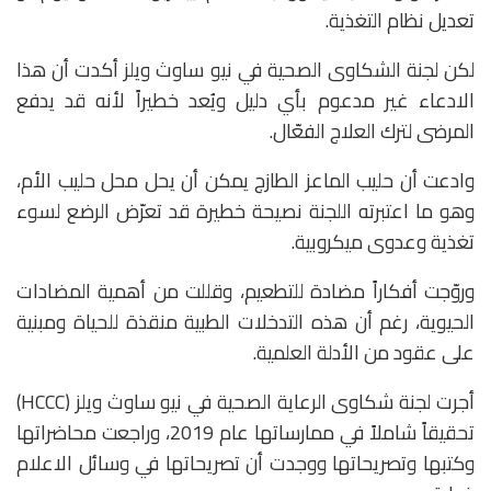
تعديل نظام التغذية.
لكن لجنة الشكاوى الصحية في نيو ساوث ويلز أكدت أن هذا
الادعاء غير مدعوم بأي دليل ويُعد خطيراً لأنه قد يدفع
المرضى لترك العلاج الفعّال.
وادعت أن حليب الماعز الطازج يمكن أن يحل محل حليب الأم،
وهو ما اعتبرته اللجنة نصيحة خطيرة قد تعرّض الرضع لسوء
تغذية وعدوى ميكروبية.
وروّجت أفكاراً مضادة للتطعيم، وقللت من أهمية المضادات
الحيوية، رغم أن هذه التدخلات الطبية منقذة للحياة ومبنية
على عقود من الأدلة العلمية.
أجرت لجنة شكاوى الرعاية الصحية في نيو ساوث ويلز (HCCC)
تحقيقاً شاملاً في ممارساتها عام 2019، وراجعت محاضراتها
وكتبها وتصريحاتها ووجدت أن تصريحاتها في وسائل الاعلام