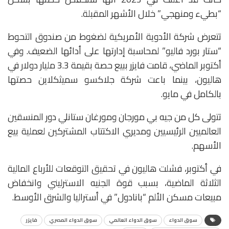
“بطيء ومنهجي” خلال الأشهر المقبلة.
تتعرض شركة الأدوية الأمريكية لضغوط من صندوق التحوط
“ستار بورد فاليو” لمحاسبة إدارتها على أدائها الضعيف. وفي
أكتوبر الماضي، قامت فايزر ببيع حصة بقيمة 3.3 مليار دولار في
هاليون، بينما باعت شركة جلاكسو سميثكلاين حصتها
بالكامل في مايو.
تتولى كل من جيه بي مورجان ومورغان ستانلي دور المنسقين
العالميين الرئيسيين ومديري الاكتتاب المشتركين لعملية بيع
الأسهم.
في أكتوبر، فشلت هاليون في تحقيق التوقعات للأرباع المالية
الثلاثة الماضية، بسبب قوة الجنيه الاسترليني وانخفاض
مبيعات مسكن الألم “بانادول” في أستراليا والشرق الأوسط.
سوق الدواء
سوق الدواء العالمي
سوق الدواء المصري
فايزر