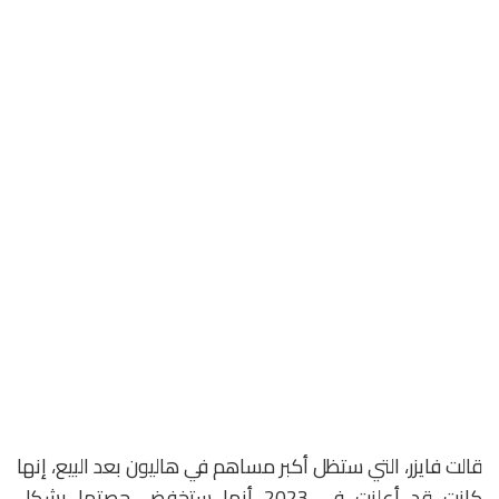
قالت فايزر، التي ستظل أكبر مساهم في هاليون بعد البيع، إنها
كانت قد أعلنت في 2023 أنها ستخفض حصتها بشكل