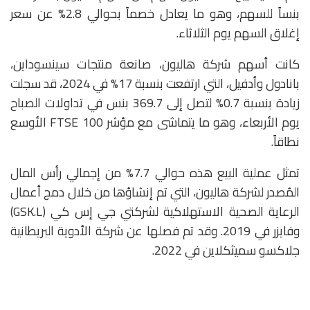
بنساً للسهم، وهو ما يعادل خصماً بحوالي 2.8% عن سعر
إغلاق السهم يوم الثلاثاء.
كانت أسهم شركة هاليون، صانعة منتجات سينسوداين،
بانادول وأدفيل، التي ارتفعت بنسبة 17% في 2024، قد سجلت
زيادة بنسبة 0.7% لتصل إلى 369.7 بنس في تداولات الصباح
يوم الأربعاء، وهو ما يتماشى مع مؤشر FTSE 100 الأوسع
نطاقاً.
تمثل عملية البيع هذه حوالي 7.7% من إجمالي رأس المال
المُصدر لشركة هاليون، التي تم إنشاؤها من خلال دمج أعمال
الرعاية الصحية الاستهلاكية لشركتي جي إس كي (GSK.L)
وفايزر في 2019. وقد تم فصلها عن شركة الأدوية البريطانية
جلاكسو سميثكلاين في 2022.