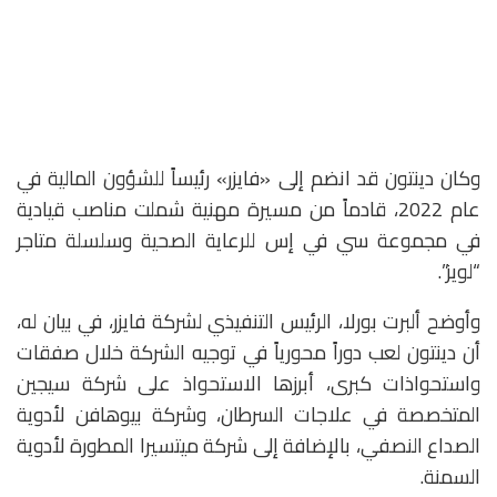
وكان دينتون قد انضم إلى «فايزر» رئيساً للشؤون المالية في
عام 2022، قادماً من مسيرة مهنية شملت مناصب قيادية
في مجموعة سي في إس للرعاية الصحية وسلسلة متاجر
“لويز”.
وأوضح ألبرت بورلا، الرئيس التنفيذي لشركة فايزر، في بيان له،
أن دينتون لعب دوراً محورياً في توجيه الشركة خلال صفقات
واستحواذات كبرى، أبرزها الاستحواذ على شركة سيجين
المتخصصة في علاجات السرطان، وشركة بيوهافن لأدوية
الصداع النصفي، بالإضافة إلى شركة ميتسيرا المطورة لأدوية
السمنة.