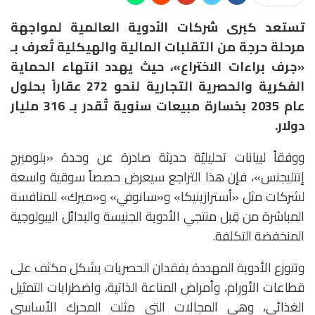
تستعد كبرى شركات الأدوية العالمية لمواجهة
مرحلة حرجة من التقلبات المالية والهيكلية تُعرف بـ
«جرف براءات الاختراع»، حيث يهدد انتهاء الحماية
الفكرية والحصرية التجارية لنحو 272 عقاراً بحلول
عام 2035 بخسارة مبيعات سنوية تُقدر بـ 316 مليار
دولار.
ووفقاً لبيانات تحليليّة حديثة صادرة عن وحدة «بلومبرج
إنتليجنس»، فإن هذا التراجع سيعرض حصصاً سوقية واسعة
لشركات مثل «أسترازينيكا» و«سانوفي» و«ميرك» للمنافسة
المباشرة من قِبل منتجي الأدوية الجنيسة والبدائل البيولوجية
المنخفضة التكلفة.
وتتوزع الأدوية المهددة بفقدان الحصريات بشكل مكثف على
قطاعات الأورام، وأمراض المناعة الذاتية، واضطرابات التمثيل
الغذائي، وهي المجالات التي مثلت المحرك الأساسي