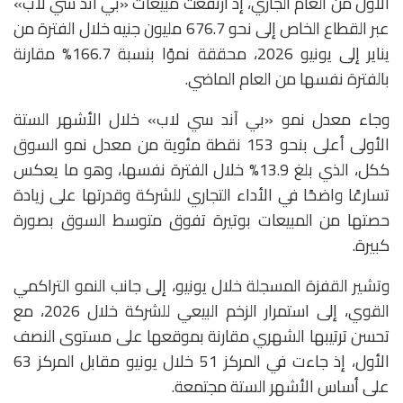
الأول من العام الجاري، إذ ارتفعت مبيعات «بي أند سي لاب»
عبر القطاع الخاص إلى نحو 676.7 مليون جنيه خلال الفترة من
يناير إلى يونيو 2026، محققة نموًا بنسبة 166.7% مقارنة
بالفترة نفسها من العام الماضي.
وجاء معدل نمو «بي آند سي لاب» خلال الأشهر الستة
الأولى أعلى بنحو 153 نقطة مئوية من معدل نمو السوق
ككل، الذي بلغ 13.9% خلال الفترة نفسها، وهو ما يعكس
تسارعًا واضحًا في الأداء التجاري للشركة وقدرتها على زيادة
حصتها من المبيعات بوتيرة تفوق متوسط السوق بصورة
كبيرة.
وتشير القفزة المسجلة خلال يونيو، إلى جانب النمو التراكمي
القوي، إلى استمرار الزخم البيعي للشركة خلال 2026، مع
تحسن ترتيبها الشهري مقارنة بموقعها على مستوى النصف
الأول، إذ جاءت في المركز 51 خلال يونيو مقابل المركز 63
على أساس الأشهر الستة مجتمعة.