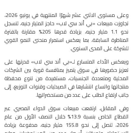
وعلى مستوى الاثني عشر شهرًا المنتهية في يونيو 2026،
تجاوزت مبيعات «بي أند سي لاب» حاجز المليار جنيه، لتسجل
نحو 1.1 مليار جنيه، بزيادة قدرها 205% مقارنة بالفترة
المناظرة السابقة، بما يعكس استمرار منحنى النمو القوي
للشركة على المدى السنوي.
ويعكس الأداء المتسارع لـ«بي أند سي لاب» قدرتها على
تعزيز حضورها في سوق يتميز بمنافسة قوية بين الشركات
المحلية ومتعددة الجنسيات، مستفيدة من تنوع محفظة
منتجاتها واتساع انتشارها في الصيدليات وقنوات التوزيع، إلى
جانب ارتفاع الطلب على عدد من مستحضراتها.
وفي المقابل، ارتفعت مبيعات سوق الدواء المصري عبر
القطاع الخاص بنسبة 13.9% خلال النصف الأول من عام
2026، لتصل إلى نحو 155.8 مليار جنيه، مدفوعة بزيادة