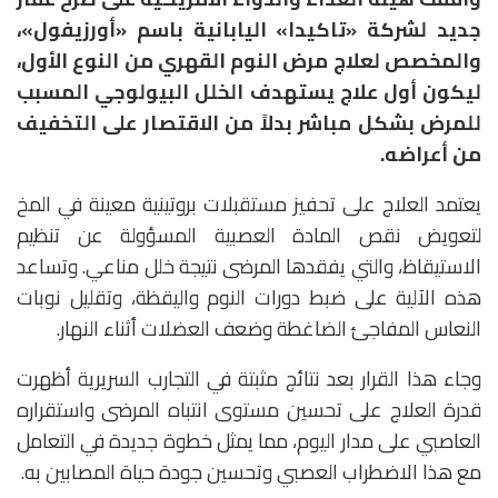
جديد لشركة «تاكيدا» اليابانية باسم «أورزيفول»،
والمخصص لعلاج مرض النوم القهري من النوع الأول،
ليكون أول علاج يستهدف الخلل البيولوجي المسبب
للمرض بشكل مباشر بدلاً من الاقتصار على التخفيف
من أعراضه.
يعتمد العلاج على تحفيز مستقبلات بروتينية معينة في المخ
لتعويض نقص المادة العصبية المسؤولة عن تنظيم
الاستيقاظ، والتي يفقدها المرضى نتيجة خلل مناعي. وتساعد
هذه الآلية على ضبط دورات النوم واليقظة، وتقليل نوبات
النعاس المفاجئ الضاغطة وضعف العضلات أثناء النهار.
وجاء هذا القرار بعد نتائج مثبتة في التجارب السريرية أظهرت
قدرة العلاج على تحسين مستوى انتباه المرضى واستقراره
العاصبي على مدار اليوم، مما يمثل خطوة جديدة في التعامل
مع هذا الاضطراب العصبي وتحسين جودة حياة المصابين به.