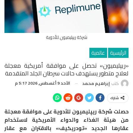
شركة ريپليميون للأدوية
الرئيسية
عالمية
«ريپليميون» تحصل على موافقة أمريكية معجلة
لعلاج متطور يستهدف حالات سرطان الجلد المتقدمة
الأحد 9 أغسطس, 2026 5:17 م
كتب
إبراهيم محمد
شارك
حصلت شركة ريپليميون للأدوية على موافقة معجلة
من هيئة الغذاء والدواء الأمريكية لاستخدام
عقارها الجديد «تودريكيف» بالاقتران مع عقار