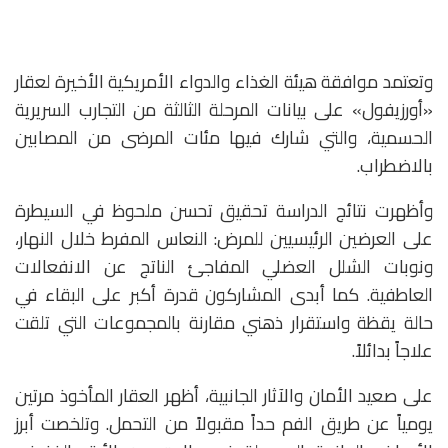
وتعتمد موافقة هيئة الغذاء والدواء الأمريكية الأخيرة لعقار
«أورزيفول» على بيانات المرحلة الثالثة من التجارب السريرية
الحسمية، والتي شارك فيها مئات المرضى من المصابين
بالاضطراب.
وأظهرت نتائج الدراسة تحقيق تحسن ملحوظ في السيطرة
على العرضين الرئيسيين للمرض: النعاس المفرط خلال النهار،
ونوبات الشلل العضلي المفاجئ الناتج عن الانفعالات
العاطفية.
كما أبدى المشاركون قدرة أكبر على البقاء في
حالة يقظة واستقرار ذهني مقارنة بالمجموعات التي تلقت
علاجاً بدائلاً.
على صعيد الأمان والآثار الجانبية، أظهر العقار المأخوذ مرتين
يومياً عن طريق الفم حداً مقبولاً من التحمل. وتلخصت أبرز