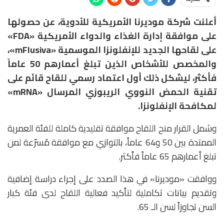
أعلنت شركة موديرنا الأمريكية للأدوية، عن حصولها
على موافقة إدارة الغذاء والدواء الأمريكية «FDA»
على لقاحها الجديد للإنفلونزا الموسمية «mFlusiva»،
والمخصص للأشخاص الذين تبلغ أعمارهم 50 عاماً
فأكثر، ليشكل ذلك أول اعتماد رسمي للقاح قائم على
تقنية الحمض النووي الريبوزي المرسال «mRNA»
لمكافحة الإنفلونزا.
وشمل القرار منح اللقاح موافقة تقليدية كاملة للفئة العمرية
الممتدة بين 50 و64 عاماً، بالتوازي مع موافقة مُسرّعة لمن
تبلغ أعمارهم 65 عاماً فأكثر.
ووافقت «موديرنا» في هذا الصدد على إجراء دراسة إضافية
وتقديم بيانات تكاملية لتأكيد فعالية اللقاح لدى فئة كبار
السن تجاوزاً لسن الـ 65.