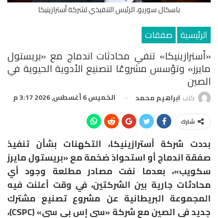
باسكال سوريو، الرئيس التنفيذي لشركة أسترازينيكا
الرئيسية
صفقات
«أسترازينيكا» تنفي محادثات اندماج مع «بريستول
مايرز» وتؤسس مشروعًا لتصنيع الأدوية الحيوية في
الصين
الخميس 6 أغسطس, 2026 3:17 م
كتب
ابراهيم محمد
شارك
بددت شركة أسترازينيكا، التكهنات بشأن تنفيذ
صفقة اندماج أو استحواذ ضخمة مع «بريستول مايرز
سكويب»، بعدما نفت مصادر مطلعة وجود أي
محادثات جارية بين الشركتين، في وقت أعلنت فيه
المجموعة البريطانية عن مشروع تصنيع مشترك
جديد في الصين مع شركة «سي إس بي سي» (CSPC)،