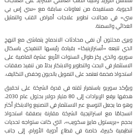
سلاسل التوريد وتلبية الطلب العالمي المتزايد على العلاجات
الحيوية، مستفيدة من تعاونات سابقة مع «سي إس بي
سي» في مجالات تطوير علاجات أمراض القلب والتمثيل
الغذائي والسمنة.
ويرى محللون أن نفي محادثات الاندماج يتماشى مع النهج
الذي تتبعه «أسترازينيكا» بقيادة رئيسها التنفيذي باسكال
سوريو، والذي ركز طوال السنوات الأربع عشرة الماضية على
الاستثمار في البحث والتطوير والابتكار بدلاً من تنفيذ صفقات
استحواذ ضخمة تعتمد على التمويل بالديون وخفض التكاليف.
ويؤكد سوريو باستمرار ثقته في قدرة الشركة على تحقيق
هدفها برفع الإيرادات إلى 80 مليار دولار بحلول عام 2030،
وهو ما يجعل التوسع عبر الاستثمار في التصنيع والابتكار أكثر
انسجامًا مع استراتيجية الشركة مقارنة بصفقة استحواذ
بحجم «بريستول مايرز سكويب»، التي كانت ستواجه تحديات
تنظيمية كبيرة، خاصة في قطاع أدوية الأورام، إلى جانب