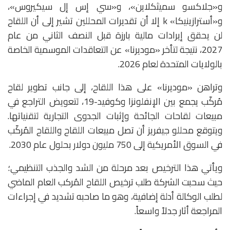
و«جلاكسو سميثكلاين»، و«سي إس إل سيكيروس»،
و«أسترازينيكا» k إلا أن تقديرات المحللين تشير إلى أن اللقاح
لن يحقق إيرادات مالية بارزة قبل النصف الثاني من عام
2027، نتيجة لتأخر «موديرنا» عن التعاقدات الموسمية الخاصة
بالولايات المتحدة لعام 2026.
وتراهن «موديرنا» على هذا اللقاح، إلى جانب تطوير لقاح
مُركّب يجمع بين الإنفلونزا وكوفيد-19، لتعويض التراجع في
مبيعات لقاحات الجائحة وإثبات الجدوى التجارية لتقنياتها.
ويتوقع محللو جيفريز أن تصل مبيعات اللقاح واللقاح المُركّب
في السوق الأمريكية إلى 750 مليون دولار بحلول عام 2030.
ويأتي هذا الترخيص بعد مرحلة من الشد والجذب التنظيمي؛
حيث سحبت الشركة طلب ترخيص اللقاح المُركب العام الماضي
لطلب الوكالة أدلة إضافية، وهو ما صاحبه تشديد في إجراءات
المراجعة أثار جدلاً واسعاً.