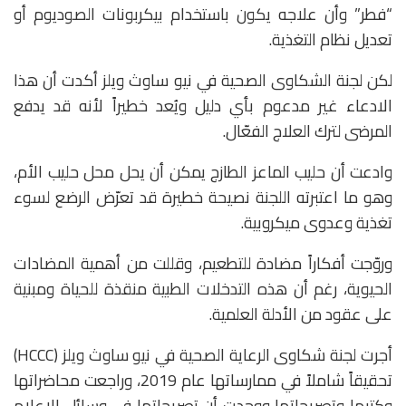
“فطر” وأن علاجه يكون باستخدام بيكربونات الصوديوم أو
تعديل نظام التغذية.
لكن لجنة الشكاوى الصحية في نيو ساوث ويلز أكدت أن هذا
الادعاء غير مدعوم بأي دليل ويُعد خطيراً لأنه قد يدفع
المرضى لترك العلاج الفعّال.
وادعت أن حليب الماعز الطازج يمكن أن يحل محل حليب الأم،
وهو ما اعتبرته اللجنة نصيحة خطيرة قد تعرّض الرضع لسوء
تغذية وعدوى ميكروبية.
وروّجت أفكاراً مضادة للتطعيم، وقللت من أهمية المضادات
الحيوية، رغم أن هذه التدخلات الطبية منقذة للحياة ومبنية
على عقود من الأدلة العلمية.
أجرت لجنة شكاوى الرعاية الصحية في نيو ساوث ويلز (HCCC)
تحقيقاً شاملاً في ممارساتها عام 2019، وراجعت محاضراتها
وكتبها وتصريحاتها ووجدت أن تصريحاتها في وسائل الاعلام