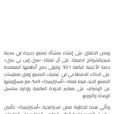
وينص الاتفاق على إنشاء منشأة تصنيع جديدة في مدينة
شيجياتشوانج الصينية، على أن تمتلك «سي إس بي سي»
حصة الأغلبية البالغة 51%، وتتولى دمج أنظمتها المعتمدة
على الذكاء الاصطناعي في عمليات التصنيع وفق ممارسات
التصنيع الجيد، فيما تمتلك «أسترازينيكا» 49%، مع مسؤوليتها
عن الإشراف على معايير الجودة العالمية وإدارة سلاسل
الإمداد والتوزيع.
وتأتي هذه الخطوة ضمن استراتيجية «أسترازينيكا» لتأمين