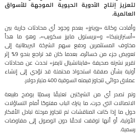
لتعزيز إنتاج الأدوية الحيوية الموجهة للأسواق
العالمية.
وأفادت وكالة «رويترز» بعدم وجود أي محادثات جارية بين
«أسترازينيكا» و«بريستول مايرز سكويب»، وهو ما هدأ
مخاوف المستثمرين ودفع سهم الشركة البريطانية إلى
تعويض جزء من خسائره، بعدما كان قد تراجع بنحو 9% إثر
تقرير نشرته صحيفة «فاينانشيال تايمز» تحدث عن محادثات
أولية بشأن صفقة استحواذ محتملة قد تؤدي إلى إنشاء
عملاق دوائي تتجاوز قيمته السوقية 400 مليار دولار.
ولم تصدر أي من الشركتين تعليقًا رسميًا يوضح طبيعة
الاتصالات التي جرت، ما يترك الباب مفتوحًا أمام التساؤلات
حول ما إذا كانت المناقشات لم تتجاوز مرحلة تبادل الأفكار
الأولية، أو أنها توقفت لاحقًا دون الوصول إلى مفاوضات
رسمية.