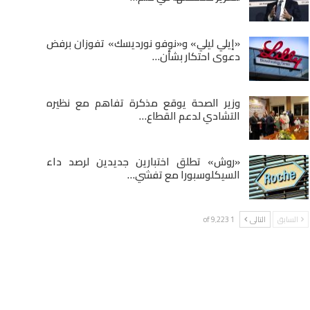
«إيلي ليلي» و«نوفو نورديسك» تفوزان برفض
دعوى احتكار بشأن…
وزير الصحة يوقع مذكرة تفاهم مع نظيره
التشادي لدعم القطاع…
«روش» تطلق اختبارين جديدين لرصد داء
السيكلوسبورا مع تفشي…
السابق
التالى
1 of 9٬223