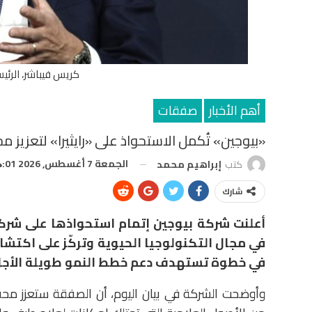
كريس فيباشر، الرئي
أهم الأخبار
صفقات
«بيوجين» تُكمل الاستحواذ على «رايثيرا» لتعزيز م
الجمعة 7 أغسطس, 2026 4:01 م
كتب
إبراهيم محمد
شارك
أعلنت شركة
بيوجين
إتمام استحواذها على شر
في مجال التكنولوجيا الحيوية وتركّز على اكتشا
في خطوة تستهدف دعم خطط النمو طويلة الأجل
وأوضحت الشركة في بيان اليوم، أن الصفقة ستعزز محف