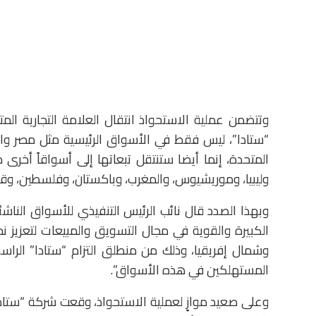
وتتضمن عملية الاستحواذ انتقال العلامة التجارية المت
“ستادا”، ليس فقط في الأسواق الرئيسية مثل مصر والك
المتحدة، إنما أيضا ستنتقل تبعاتها إلى أسواقاً أخرى مه
وليبيا، وموريشيوس، والمغرب، وباكستان، وفلسطين، وقط
وبهذا الصدد قال نائب الرئيس التنفيذي للأسواق الناشئ
الكبيرة والقوية في مجال التسويق والمبيعات لتعزيز
وشمال إفريقيا، وذلك من منطلق التزام “ستادا” الرا
المستهلكين في هذه الأسواق”.
وعلى صعيد موازٍ لعملية الاستحواذ، وقعت شركة “ستادا