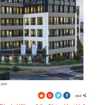
مقر ش
شارك