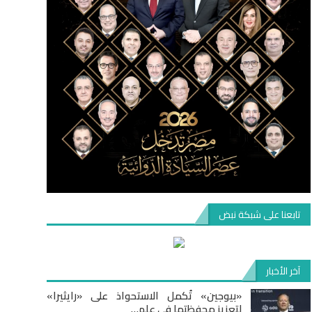
تابعنا على شبكة نبض
آخر الأخبار
«بيوجين» تُكمل الاستحواذ على «رايثيرا»
لتعزيز محفظتها في علم…