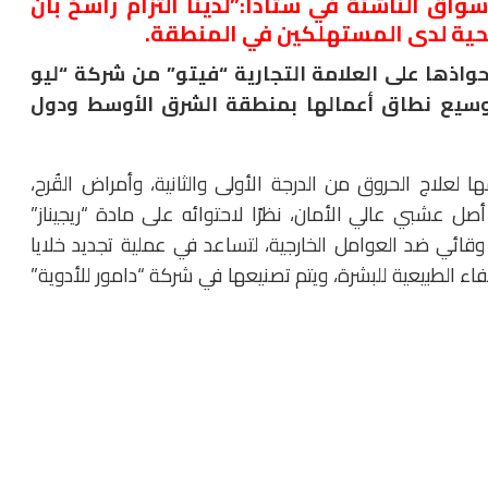
اق الناشئة في ستادا:”لدينا التزام راسخ بأن
حية لدى المستهلكين في المنطقة.
حواذها على العلامة التجارية “فيتو” من شركة “ليو
لتوسيع نطاق أعمالها بمنطقة الشرق الأوسط ودول
لعلاج الحروق من الدرجة الأولى والثانية، وأمراض القُرح،
 عشبي عالي الأمان، نظرًا لاحتوائه على مادة “ريجيناز”
ئي ضد العوامل الخارجية، لتساعد في عملية تجديد خلايا
فاء الطبيعية للبشرة، ويتم تصنيعها في شركة “دامور للأدوية”