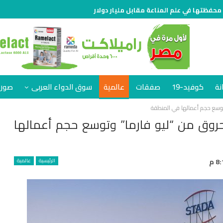
 محفظتها في علم المناعة مقابل مليار دولار
نة
كوفيد-19
صفقات
عالمية
سوق الدواء العربى
صور 
وتوسع حجم أعمالها في المنطقة
حروق من “ليو فارما” وتوسع حجم أعمالها
الرئيسية
عالمية