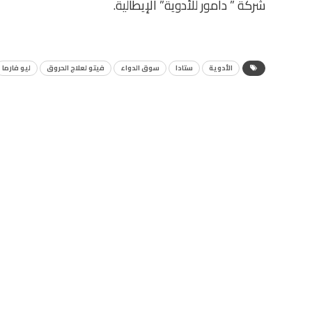
شركة ” دامور للأدوية” الإيطالية.
الأدوية
ستادا
سوق الدواء
فيتو لعلاج الحروق
ليو فارما