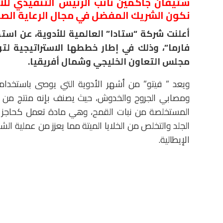
ستيفان جاكمين نائب الرئيس التنفيذي للأسو
نكون الشريك المفضل في مجال الرعاية الص
أعلنت شركة “ستادا” العالمية للأدوية، عن است
فارما”، وذلك في إطار خططها الاستراتيجية 
مجلس التعاون الخليجي وشمال أفريقيا.
ويعد ” فيتو” من أشهر الأدوية التي يوصى باستخدامها 
ومصابي الجروح والخدوش، حيث يصنف بإنه منتج من أصل
المستخلصة من نبات القمح، وهي مادة تعمل كحاجز وقا
الجلد والتخلص من الخلايا الميتة مما يعزز من عملية الش
الإيطالية.