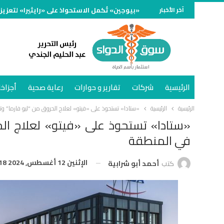
آخر الأخبار
«بيوجين» تُكمل الاستحواذ على «رايثيرا» لتعزيز
الرئيسية
شركات
تقارير و حوارات
رعاية صحية
أجزاخا
الرئيسية
الرئيسية
«ستادا» تستحوذ على «فيتو» لعلاج الحروق من “ليو فارما” 
«ستادا» تستحوذ على «فيتو» لعلاج ال
في المنطقة
الإثنين 12 أغسطس, 2024 8:18 م
كتب
أحمد أبو شرابية