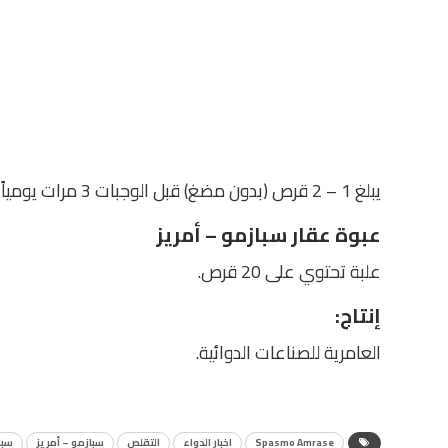
يبلغ 1 – 2 قرص (بدون مضغ) قبل الوجبات 3 مرات يومياً أو كما يوصي الطبيب.
عبوة عقار سبازمو – أمريز
علبة تحتوي على 20 قرص.
إنتاج
:
العامرية للصناعات الدوائية.
Spasmo Amrase
اخبار الدواء
التقلص
سبازمو – أمريز
سبازمو