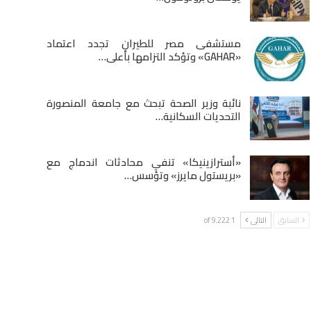
مستشفى مصر للطيران تجدد اعتماد
«GAHAR» وتؤكد التزامها بأعلى…
نائبة وزير الصحة تبحث مع جامعة المنصورة
التحديات السكانية…
«أسترازينيكا» تنفي محادثات اندماج مع
«بريستول مايرز» وتؤسس…
السابق
التالى
1 of 9٬222