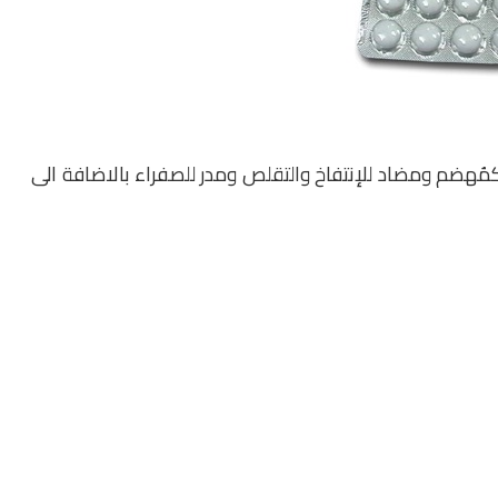
خدم عقار سبازمو – أمريز – – Spasmo – Amrase كمُهضم ومضاد للإنتفاخ والتقلص ومدر للصفراء بالاضافة الى