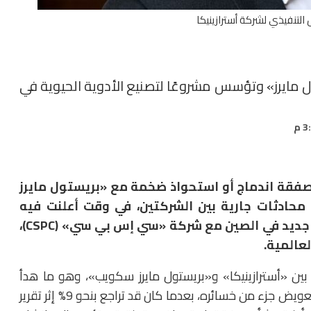
التنفيذي لشركة أسترازينيكا
ل مايرز» وتؤسس مشروعًا لتصنيع الأدوية الحيوية في
 صفقة اندماج أو استحواذ ضخمة مع «بريستول مايرز
ادثات جارية بين الشركتين، في وقت أعلنت فيه
المجموعة البريطانية عن مشروع تصنيع مشترك جديد في الصين مع شركة «سي إس بي سي» (CSPC)،
لعالمية.
بين «أسترازينيكا» و«بريستول مايرز سكويب»، وهو ما هدأ
مخاوف المستثمرين ودفع سهم الشركة البريطانية إلى تعويض جزء من خسائره، بعدما كان قد تراجع بنحو 9% إثر تقرير