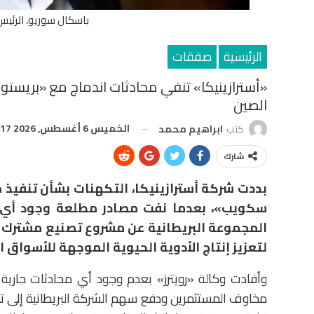
باسكال سوريو، الرئيس 
الرئيسية
صفقات
«أسترازينيكا» تنفي محادثات اندماج مع «بريستو
الصين
الخميس 6 أغسطس, 2026 3:17 م
كتب
ابراهيم محمد
شارك
بددت شركة أسترازينيكا، التكهنات بشأن تنفيذ
سكويب»، بعدما نفت مصادر مطلعة وجود أي مح
لتعزيز إنتاج الأدوية الحيوية الموجهة للأسواق ا
وأفادت وكالة «رويترز» بعدم وجود أي محادثات جارية 