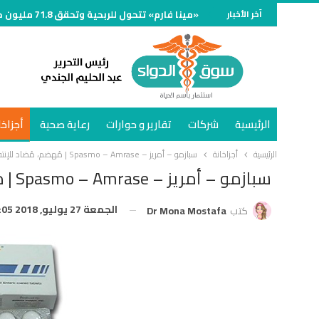
آخر الأخبار
«مينا فارم» تتحول للربحية وتحقق 71.8 مليون جنيه خلال الربع الأول من 2026
الرئيسية
شركات
تقارير و حوارات
رعاية صحية
أجزاخا
الرئيسية
أجزاخانة
سبازمو – أمريز – Spasmo – Amrase | مُهضم، مُضاد للإنتفاخ والتقلص
سبازمو – أمريز – Spasmo – Amrase | مُهضم، مُضاد للإنتفاخ والتقلص
الجمعة 27 يوليو, 2018 5:05 م
كتب
Dr Mona Mostafa