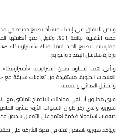
وينص الاتفاق على إنشاء منشأة تصنيع جديدة في مدي
حصة الأغلبية البالغة 51%، وتتولى
مم
وإدارة سلاسل الإمداد والتوزيع.
وتأتي هذه الخطوة ضمن استراتيجية «أسترازينيكا» لت
العلاجات الحيوية، مستفيدة من تعاونات سابقة مع
والتمثيل الغذائي والسمنة.
ويرى محللون أن نفي محادثات الاندماج يتماشى مع النهج
سوريو، والذي ركز طوال السنوات الأربع عشرة الماضية ع
صفقات استحواذ ضخمة تعتمد على التمويل بالديون وخف