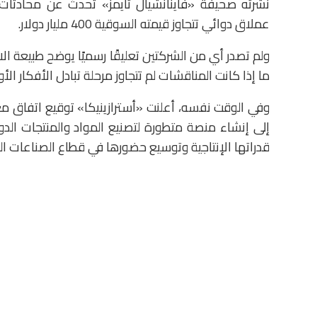
نشرته صحيفة «فاينانشيال تايمز» تحدث عن محادثات
عملاق دوائي تتجاوز قيمته السوقية 400 مليار دولار.
ولم تصدر أي من الشركتين تعليقًا رسميًا يوضح طبيعة الا
ما إذا كانت المناقشات لم تتجاوز مرحلة تبادل الأفكار ال
وفي الوقت نفسه، أعلنت «أسترازينيكا» توقيع اتف
إلى إنشاء منصة متطورة لتصنيع المواد والمنتجات الدو
قدراتها الإنتاجية وتوسيع حضورها في قطاع الصناعات الدو