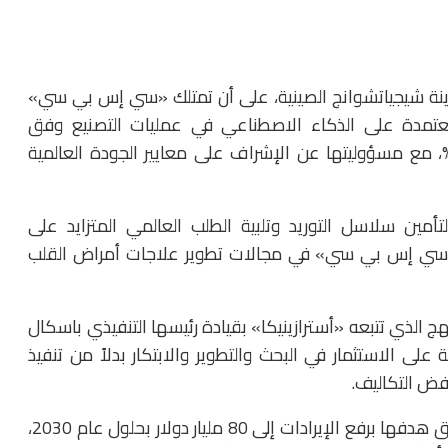
نة شيجياتشوانج الصينية، على أن تمتلك «سي إس بي سي»
 دمج أنظمتها المعتمدة على الذكاء الاصطناعي في عمليات التصنيع وفق
ارسات التصنيع الجيد، فيما تمتلك «أسترازينيكا» 49%، مع مسؤوليتها عن الإشراف على معايير الجودة العالمية
أمين سلاسل التوريد وتلبية الطلب العالمي المتزايد على
 «سي إس بي سي» في مجالات تطوير علاجات أمراض القلب
 الذي تتبعه «أسترازينيكا» بقيادة رئيسها التنفيذي باسكال
لى الاستثمار في البحث والتطوير والابتكار بدلاً من تنفيذ
ض التكاليف.
ويؤكد سوريو باستمرار ثقته في قدرة الشركة على تحقيق هدفها برفع الإيرادات إلى 80 مليار دولار بحلول عام 2030،