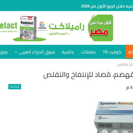
نة
كوفيد-19
صفقات
عالمية
سوق الدواء العربى
صور 
أجزاخانة