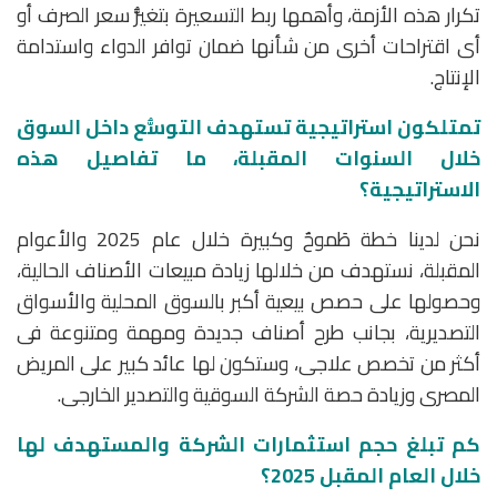
تكرار هذه الأزمة، وأهمها ربط التسعيرة بتغيُّر سعر الصرف أو
أى اقتراحات أخرى من شأنها ضمان توافر الدواء واستدامة
الإنتاج.
تمتلكون استراتيجية تستهدف التوسُّع داخل السوق
خلال السنوات المقبلة، ما تفاصيل هذه
الاستراتيجية؟
نحن لدينا خطة طَموحٌ وكبيرة خلال عام 2025 والأعوام
المقبلة، نستهدف من خلالها زيادة مبيعات الأصناف الحالية،
وحصولها على حصص بيعية أكبر بالسوق المحلية والأسواق
التصديرية، بجانب طرح أصناف جديدة ومهمة ومتنوعة فى
أكثر من تخصص علاجى، وستكون لها عائد كبير على المريض
المصرى وزيادة حصة الشركة السوقية والتصدير الخارجى.
كم تبلغ حجم استثمارات الشركة والمستهدف لها
خلال العام المقبل 2025؟