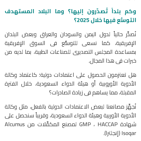
وكم بلداً تُصدِّرون إليها؟ وما البلاد المستهدف
التوسُّع فيها خلال 2025؟
نُصدِّر حالياً لدول اليمن والسودان والعراق وبعض البلدان
الإفريقية، كما نسعى للتوسُّع فى السوق الإفريقية
بمساعدة المجلس التصديرى للصناعات الطبية، بما لديه من
خبرات فى هذا المجال.
هل تعتزمون الحصول على اعتمادات دولية؛ كاعتماد وكالة
الأدوية الأوروبية أو هيئة الدواء السعودية، خلال الفترة
المقبلة، مما يساهم فى زيادة الصادرات؟
نُجهِّز مصانعنا لبعض الاعتمادات الدولية بالفعل، مثل وكالة
الأدوية الأوربية وهيئة الدواء السعودية، وقريباً سنحصل على
شهادة GMP ، HACCAP لمصنع المكمِّلات من Alcumus
Isoqar (إنجلترا).