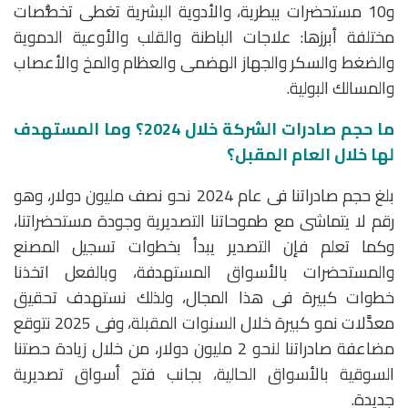
و10 مستحضرات بيطرية، والأدوية البشرية تغطى تخصُّصات
مختلفة أبرزها: علاجات الباطنة والقلب والأوعية الدموية
والضغط والسكر والجهاز الهضمى والعظام والمخ والأعصاب
والمسالك البولية.
ما حجم صادرات الشركة خلال 2024؟ وما المستهدف
لها خلال العام المقبل؟
بلغ حجم صادراتنا فى عام 2024 نحو نصف مليون دولار، وهو
رقم لا يتماشى مع طموحاتنا التصديرية وجودة مستحضراتنا،
وكما تعلم فإن التصدير يبدأ بخطوات تسجيل المصنع
والمستحضرات بالأسواق المستهدفة، وبالفعل اتخذنا
خطوات كبيرة فى هذا المجال، ولذلك نستهدف تحقيق
معدَّلات نمو كبيرة خلال السنوات المقبلة، وفى 2025 نتوقع
مضاعفة صادراتنا لنحو 2 مليون دولار، من خلال زيادة حصتنا
السوقية بالأسواق الحالية، بجانب فتح أسواق تصديرية
جديدة.