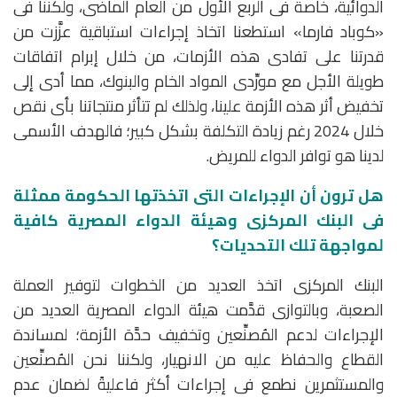
الدوائية، خاصة فى الربع الأول من العام الماضى، ولكننا فى
«كوباد فارما» استطعنا اتخاذ إجراءات استباقية عزَّزت من
قدرتنا على تفادى هذه الأزمات، من خلال إبرام اتفاقات
طويلة الأجل مع مورِّدى المواد الخام والبنوك، مما أدى إلى
تخفيض أثر هذه الأزمة علينا، ولذلك لم تتأثر منتجاتنا بأى نقص
خلال 2024 رغم زيادة التكلفة بشكل كبير؛ فالهدف الأسمى
لدينا هو توافر الدواء للمريض.
هل ترون أن الإجراءات التى اتخذتها الحكومة ممثلة
فى البنك المركزى وهيئة الدواء المصرية كافية
لمواجهة تلك التحديات؟
البنك المركزى اتخذ العديد من الخطوات لتوفير العملة
الصعبة، وبالتوازى قدَّمت هيئة الدواء المصرية العديد من
الإجراءات لدعم المُصنِّعين وتخفيف حدَّة الأزمة؛ لمساندة
القطاع والحفاظ عليه من الانهيار، ولكننا نحن المُصنِّعين
والمستثمرين نطمع فى إجراءات أكثر فاعليةً لضمان عدم