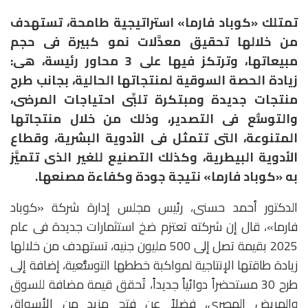
تمتلك «كوباد فارما» استراتيجية طامحة، تستهدف
من خلالها تحقيق معدَّلات نمو كبيرة فى حجم
مبيعاتها، وترتكز فيها على 3 محاور رئيسة، هى:
زيادة الحصة السوقية لمنتجاتها الحالية، بجانب طرح
منتجات جديدة ومبتكرة تلبِّى احتياجات المرضى،
والتوسُّع فى التصدير، وذلك من خلال منتجاتها
المتنوعة، التى تتمثل فى الأدوية البشرية، وقطاع
الأدوية البيطرية، وكذلك التصنيع للغير الذى تتميَّز
به «كوباد فارما» نتيجة جودة وكفاءة مصنعها.
الدكتور أحمد حسنى، رئيس مجلس إدارة شركة «كوباد
فارما»، قال إن شركته تعتزم ضخ استثمارات جديدة فى عام
2025 بقيمة تصل إلى 500 مليون جنيه، تستهدف من خلالها
زيادة طاقتها الإنتاجية لمواكبة خططها التوسُّعية، إضافة إلى
طرح 30 مستحضراً دوائياً جديداً، تُحقق قيمة مضافة للسوق
والمريض المصرى، فضلاً عن فتح مزيد من الأسواق