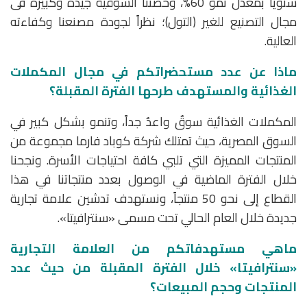
سنوياً بمعدَّل نمو 60%، وحصتنا السوقية جيدة وكبيرة فى
مجال التصنيع للغير (التول)؛ نظراً لجودة مصنعنا وكفاءته
العالية.
ماذا عن عدد مستحضراتكم في مجال المكملات
الغذائية والمستهدف طرحها الفترة المقبلة؟
المكملات الغذائية سوقٌ واعدٌ جداً، وتنمو بشكل كبير في
السوق المصرية، حيث تمتلك شركة كوباد فارما مجموعة من
المنتجات المميزة التي تلبي كافة احتياجات الأسرة. ونجحنا
خلال الفترة الماضية في الوصول بعدد منتجاتنا في هذا
القطاع إلى نحو 50 منتجاً، ونستهدف تدشين علامة تجارية
جديدة خلال العام الحالي تحت مسمى «سنترافيتا».
ماهي مستهدفاتكم من العلامة التجارية
«سنترافيتا» خلال الفترة المقبلة من حيث عدد
المنتجات وحجم المبيعات؟