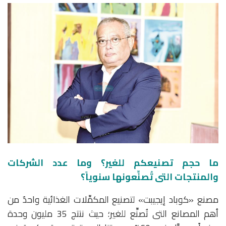
ما حجم تصنيعكم للغير؟ وما عدد الشركات
والمنتجات التى تُصنِّعونها سنوياً؟
مصنع «كوباد إيجيبت» لتصنيع المكمِّلات الغذائية واحدٌ من
أهم المصانع التى تُصنِّع للغير؛ حيث ننتج 35 مليون وحدة